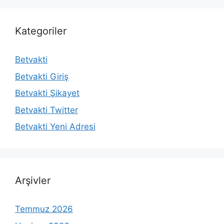
Kategoriler
Betvakti
Betvakti Giriş
Betvakti Şikayet
Betvakti Twitter
Betvakti Yeni Adresi
Arşivler
Temmuz 2026