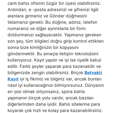
canlı bahis ofisinin özgür bir üyesi olabilirsiniz.
Ardından, e -posta adresinizi ve şifrenizi ilgili
alanlara girmeniz ve Gönder düğmesini
tıklamanız gerekir. Bu düğme, adınız, telefon
numaranız ve diğer ayrıntılarla bir form
doldurmanızı sağlayacaktır. Yapmanız gereken
son şey, tüm bilgileri doğru girip kontrol ettikten
sonra bize kimliğinizin bir kopyasını
göndermektir. Bu amaçla iletişim teknolojisini
kullanıyoruz. Kayıt yapılır ve iyi ise üyelik kabul
edilir. Farklı şeyler yaparak para kazanabilir ve
bölgenizde zengin olabilirsiniz. Birçok
Betvakti
Kayıt
iyi iş fikriniz ve bilginiz var, ancak bunları
nasıl iyi kullanacağınızı bilmiyorsunuz. Dünyanın
en iyisi olmak istiyorsanız, spora bahis
yapmanın birçok yolu vardır, ancak bazıları
diğerlerinden daha iyidir. Bahis sitelerine para
koyarak çok hızlı ve kolay para kazanabilirsiniz.