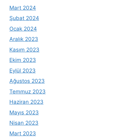
Mart 2024
Şubat 2024
Ocak 2024
Aralık 2023
Kasım 2023
Ekim 2023
Eylül 2023
Ağustos 2023
Temmuz 2023
Haziran 2023
Mayıs 2023
Nisan 2023
Mart 2023