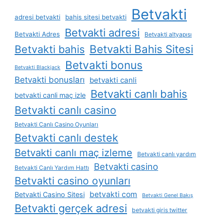
Betvakti
adresi betvakti
bahis sitesi betvakti
Betvakti adresi
Betvakti Adres
Betvakti altyapısı
Betvakti Bahis Sitesi
Betvakti bahis
Betvakti bonus
Betvakti Blackjack
Betvakti bonusları
betvakti canli
Betvakti canlı bahis
betvakti canli maç izle
Betvakti canlı casino
Betvakti Canlı Casino Oyunları
Betvakti canlı destek
Betvakti canlı maç izleme
Betvakti canlı yardım
Betvakti casino
Betvakti Canlı Yardım Hattı
Betvakti casino oyunları
betvakti com
Betvakti Casino Sitesi
Betvakti Genel Bakış
Betvakti gerçek adresi
betvakti giris twitter