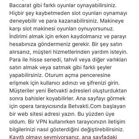
Baccarat gibi farklı oyunlar oynayabilirsiniz.
Hiçbir şey kaybetmeden slot oyunları oynamayı
deneyebilir ve para kazanabilirsiniz. Makineye
karşı slot makinesi oyunları oynuyorsunuz.
İndirimi almak için erken kaydolmanız ve parayı
hesabınıza göndermeniz gerekir. Bir şey satın
alırsanız, müşteri hizmetlerinden yardım isteyin.
Para ile hisse senedi, tahvil veya diğer varlıkları
satın almak veya satmak gibi farklı şeyler
yapabilirsiniz. Oturum açma penceresine
erişmek için kullanıcı adınızı ve şifrenizi girin.
Müşteriler yeni Betvakti adresleri oluşturduktan
sonra bahisler koyabilirler. Ana sayfayı görmek
için opera tarayıcısında Betvakti.Com başlayan
bir web sitesi adresi yazın. Bu yüzden üye
oldum. Bir VPN kullanırken tarayıcınızın iletişim
bilgilerinizi nasıl gösterdiğini değiştirebilirsiniz.
Kayıtlı olmayı sevmiyorsanız, ana sayfadaki