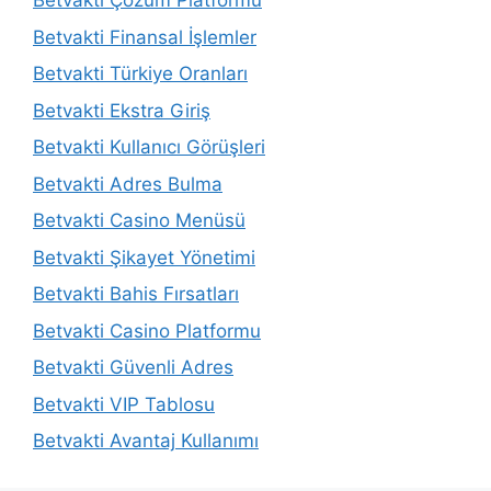
Betvakti Çözüm Platformu
Betvakti Finansal İşlemler
Betvakti Türkiye Oranları
Betvakti Ekstra Giriş
Betvakti Kullanıcı Görüşleri
Betvakti Adres Bulma
Betvakti Casino Menüsü
Betvakti Şikayet Yönetimi
Betvakti Bahis Fırsatları
Betvakti Casino Platformu
Betvakti Güvenli Adres
Betvakti VIP Tablosu
Betvakti Avantaj Kullanımı