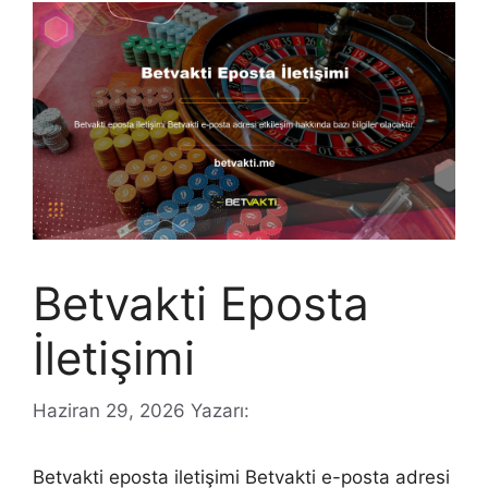
Betvakti Eposta
İletişimi
Haziran 29, 2026
Yazarı:
Betvakti eposta iletişimi Betvakti e-posta adresi