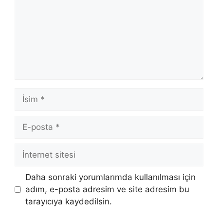
İsim
E-
posta
İnternet
sitesi
Daha sonraki yorumlarımda kullanılması için
adım, e-posta adresim ve site adresim bu
tarayıcıya kaydedilsin.