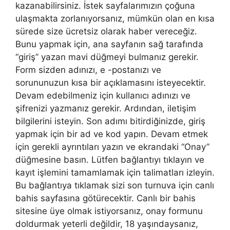
kazanabilirsiniz. İstek sayfalarımızın çoğuna
ulaşmakta zorlanıyorsanız, mümkün olan en kısa
sürede size ücretsiz olarak haber vereceğiz.
Bunu yapmak için, ana sayfanın sağ tarafında
“giriş” yazan mavi düğmeyi bulmanız gerekir.
Form sizden adınızı, e -postanızı ve
sorununuzun kısa bir açıklamasını isteyecektir.
Devam edebilmeniz için kullanıcı adınızı ve
şifrenizi yazmanız gerekir. Ardından, iletişim
bilgilerini isteyin. Son adımı bitirdiğinizde, giriş
yapmak için bir ad ve kod yapın. Devam etmek
için gerekli ayrıntıları yazın ve ekrandaki “Onay”
düğmesine basın. Lütfen bağlantıyı tıklayın ve
kayıt işlemini tamamlamak için talimatları izleyin.
Bu bağlantıya tıklamak sizi son turnuva için canlı
bahis sayfasına götürecektir. Canlı bir bahis
sitesine üye olmak istiyorsanız, onay formunu
doldurmak yeterli değildir, 18 yaşındaysanız,