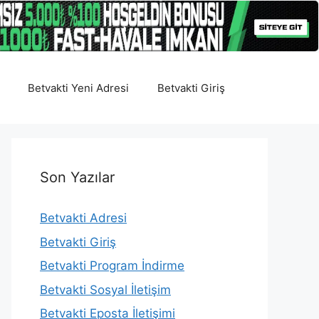
Betvakti Yeni Adresi
Betvakti Giriş
Son Yazılar
Betvakti Adresi
Betvakti Giriş
Betvakti Program İndirme
Betvakti Sosyal İletişim
Betvakti Eposta İletişimi