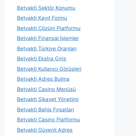
Betvakti Sektör Konumu
Betvakti Kayıt Formu
Betvakti Çözüm Platformu
Betvakti Finansal İşlemler
Betvakti Türkiye Oranları
Betvakti Ekstra Giriş
Betvakti Kullanıcı Görüşleri
Betvakti Adres Bulma
Betvakti Casino Menüsü
Betvakti Şikayet Yönetimi
Betvakti Bahis Fırsatları
Betvakti Casino Platformu
Betvakti Güvenli Adres