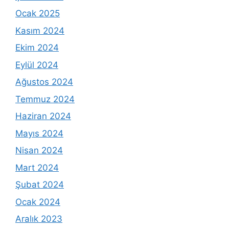
Ocak 2025
Kasım 2024
Ekim 2024
Eylül 2024
Ağustos 2024
Temmuz 2024
Haziran 2024
Mayıs 2024
Nisan 2024
Mart 2024
Şubat 2024
Ocak 2024
Aralık 2023