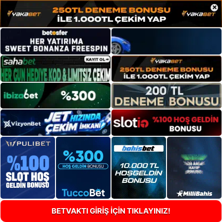
×
BETVAKTI GİRİŞ İÇİN TIKLAYINIZ!