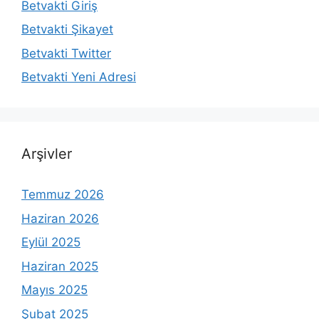
Betvakti Giriş
Betvakti Şikayet
Betvakti Twitter
Betvakti Yeni Adresi
Arşivler
Temmuz 2026
Haziran 2026
Eylül 2025
Haziran 2025
Mayıs 2025
Şubat 2025