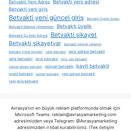
Betvakti yeni adresi
Betvakti Yeni Adres
Betvakti yeni giriş
Betvakti yeni güncel giriş
Betvakti Üyelik Süreci
Betvakti üyelik
Betvakti ödeme yöntemleri
Betvakti şikayet
Betvakti Şu Anki Adresi
Betvakti şikayetvar
betvakti şikayet yönetimi
giris adresi betvakti
betvakti şirket bilgileri
canli betvakti
giris betvakti
girisi betvakti
giris yap betvakti
kayit betvakti
güncel betvakti
güncel adresi betvakti
mobil betvakti
yeni adresi betvakti
twitter betvakti
yeni giris betvakti
Avrasya'nın en büyük reklam platformunda olmak için
Microsoft Teams:
reklam@avrasyamarketing.com
adresimizden veya Telegram: @Avrasyamarketing
adresimizden irtibat kurabilirsiniz. (Tek iletişim