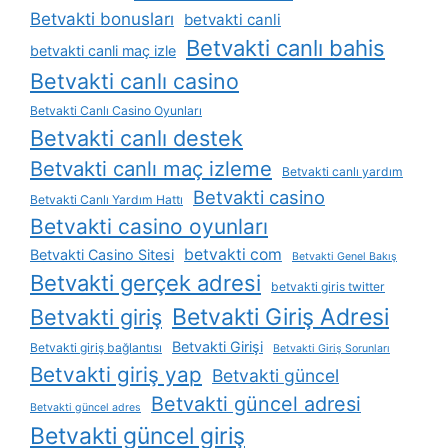
Betvakti bonusları
betvakti canli
Betvakti canlı bahis
betvakti canli maç izle
Betvakti canlı casino
Betvakti Canlı Casino Oyunları
Betvakti canlı destek
Betvakti canlı maç izleme
Betvakti canlı yardım
Betvakti casino
Betvakti Canlı Yardım Hattı
Betvakti casino oyunları
betvakti com
Betvakti Casino Sitesi
Betvakti Genel Bakış
Betvakti gerçek adresi
betvakti giris twitter
Betvakti Giriş Adresi
Betvakti giriş
Betvakti Girişi
Betvakti giriş bağlantısı
Betvakti Giriş Sorunları
Betvakti giriş yap
Betvakti güncel
Betvakti güncel adresi
Betvakti güncel adres
Betvakti güncel giriş