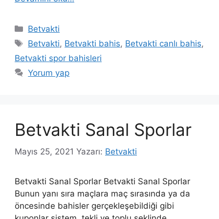
Kategoriler
Betvakti
Etiketler
Betvakti
,
Betvakti bahis
,
Betvakti canlı bahis
,
Betvakti spor bahisleri
Yorum yap
Betvakti Sanal Sporlar
Mayıs 25, 2021
Yazarı:
Betvakti
Betvakti Sanal Sporlar Betvakti Sanal Sporlar
Bunun yanı sıra maçlara maç sırasında ya da
öncesinde bahisler gerçekleşebildiği gibi
kuponlar sistem, tekli ve toplu şeklinde