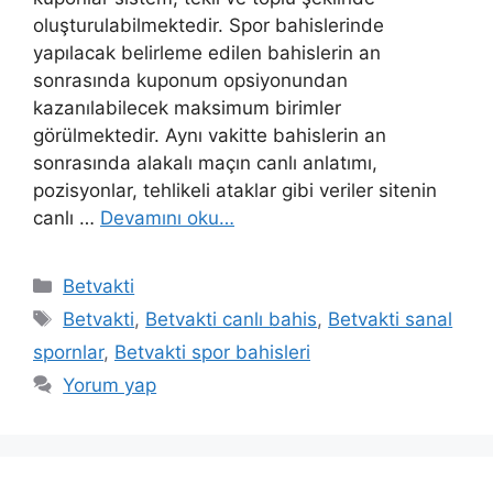
oluşturulabilmektedir. Spor bahislerinde
yapılacak belirleme edilen bahislerin an
sonrasında kuponum opsiyonundan
kazanılabilecek maksimum birimler
görülmektedir. Aynı vakitte bahislerin an
sonrasında alakalı maçın canlı anlatımı,
pozisyonlar, tehlikeli ataklar gibi veriler sitenin
canlı …
Devamını oku…
Kategoriler
Betvakti
Etiketler
Betvakti
,
Betvakti canlı bahis
,
Betvakti sanal
spornlar
,
Betvakti spor bahisleri
Yorum yap