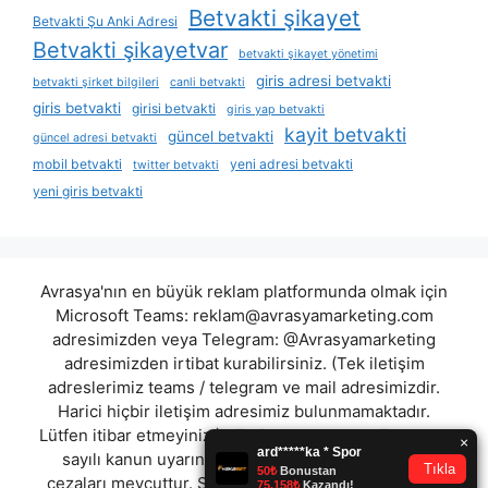
Betvakti şikayet
Betvakti Şu Anki Adresi
Betvakti şikayetvar
betvakti şikayet yönetimi
giris adresi betvakti
betvakti şirket bilgileri
canli betvakti
giris betvakti
girisi betvakti
giris yap betvakti
kayit betvakti
güncel betvakti
güncel adresi betvakti
mobil betvakti
yeni adresi betvakti
twitter betvakti
yeni giris betvakti
Avrasya'nın en büyük reklam platformunda olmak için
Microsoft Teams:
reklam@avrasyamarketing.com
adresimizden veya Telegram: @Avrasyamarketing
adresimizden irtibat kurabilirsiniz. (Tek iletişim
adreslerimiz teams / telegram ve mail adresimizdir.
Harici hiçbir iletişim adresimiz bulunmamaktadır.
Lütfen itibar etmeyiniz.) Türkiye yasalarına göre 7258
sayılı kanun uyarınca yasa dışı bahis oynamanın
cezaları mevcuttur. Şu an bulunduğunuz site hiç bir