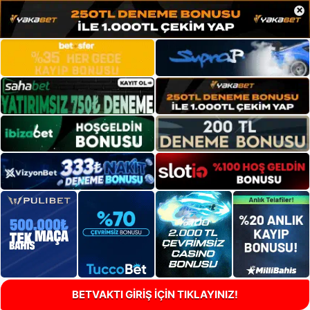
×
BETVAKTI GİRİŞ İÇİN TIKLAYINIZ!