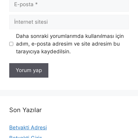
E-
posta
İnternet
sitesi
Daha sonraki yorumlarımda kullanılması için
adım, e-posta adresim ve site adresim bu
tarayıcıya kaydedilsin.
Son Yazılar
Betvakti Adresi
Betvakti Giriş