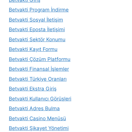
Betvakti Program İndirme
Betvakti Sosyal İletişim
Betvakti Eposta İletişimi
Betvakti Sektör Konumu
Betvakti Kayıt Formu
Betvakti Çözüm Platformu
Betvakti Finansal İşlemler
Betvakti Türkiye Oranları
Betvakti Ekstra Giriş
Betvakti Kullanıcı Görüşleri
Betvakti Adres Bulma
Betvakti Casino Menüsü
Betvakti Şikayet Yönetimi