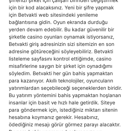
şifrenizi şirket için çalışan birinden değiştirmek
için bir kod alacaksınız. Yeni bir şifre yapmak
için Betvakti web sitesindeki yenileme
bağlantısına gidin. Oyun ekranda durduğu
yerden devam edebilir. Bu kadar güvenilir bir
şirketle casino oyunları oynamak istiyorsanız,
Betvakti giriş adresinizin sizi sitemizin en son
adresine götüreceğini söyleyebiliriz. Betvakti
listeleme sayfasını kontrol ettiğimde, casino
misafirlerine saygın bir şirket için oynadığımı
söyledim. Betvakti her gün bahis yapmaktan
para kazanıyor. Akıllı teknolojiler, oyuncuların
yatırımlardan seçebileceği seçeneklerden biridir.
Bu yatırım yöntemini bahis yapmaktan hoşlanan
insanlar için basit ve hızlı hale getirdik. Siteye
para göndermek için, istediğiniz miktarı sitenin
hesabına koymanız gerekir. Hesabınız,
ödediğiniz mesajı görür görmez parayı alacaktır.