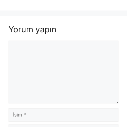
Yorum yapın
Yorum
İsim