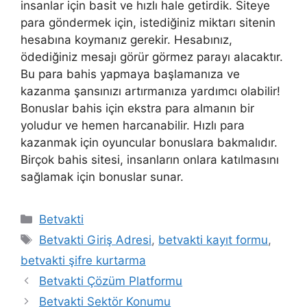
insanlar için basit ve hızlı hale getirdik. Siteye
para göndermek için, istediğiniz miktarı sitenin
hesabına koymanız gerekir. Hesabınız,
ödediğiniz mesajı görür görmez parayı alacaktır.
Bu para bahis yapmaya başlamanıza ve
kazanma şansınızı artırmanıza yardımcı olabilir!
Bonuslar bahis için ekstra para almanın bir
yoludur ve hemen harcanabilir. Hızlı para
kazanmak için oyuncular bonuslara bakmalıdır.
Birçok bahis sitesi, insanların onlara katılmasını
sağlamak için bonuslar sunar.
Kategoriler
Betvakti
Etiketler
Betvakti Giriş Adresi
,
betvakti kayıt formu
,
betvakti şifre kurtarma
Yazı
Betvakti Çözüm Platformu
dolaşımı
Betvakti Sektör Konumu