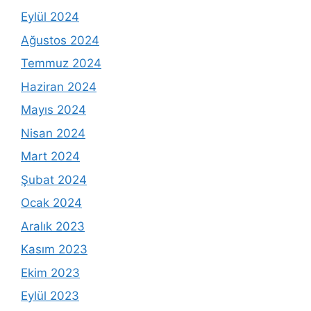
Eylül 2024
Ağustos 2024
Temmuz 2024
Haziran 2024
Mayıs 2024
Nisan 2024
Mart 2024
Şubat 2024
Ocak 2024
Aralık 2023
Kasım 2023
Ekim 2023
Eylül 2023