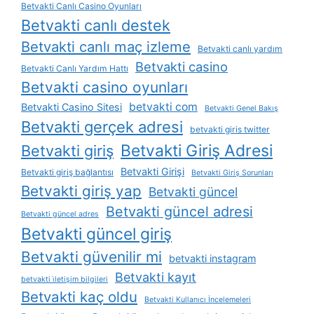
Betvakti Canlı Casino Oyunları
Betvakti canlı destek
Betvakti canlı maç izleme
Betvakti canlı yardım
Betvakti casino
Betvakti Canlı Yardım Hattı
Betvakti casino oyunları
betvakti com
Betvakti Casino Sitesi
Betvakti Genel Bakış
Betvakti gerçek adresi
betvakti giris twitter
Betvakti Giriş Adresi
Betvakti giriş
Betvakti Girişi
Betvakti giriş bağlantısı
Betvakti Giriş Sorunları
Betvakti giriş yap
Betvakti güncel
Betvakti güncel adresi
Betvakti güncel adres
Betvakti güncel giriş
Betvakti güvenilir mi
betvakti instagram
Betvakti kayıt
betvakti i̇letişim bilgileri
Betvakti kaç oldu
Betvakti Kullanıcı İncelemeleri