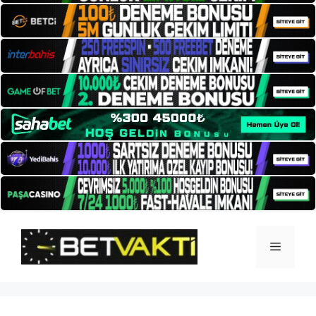
İçeriğe
atla
Menü