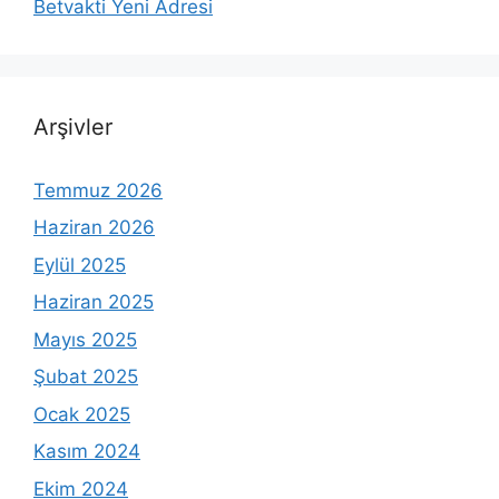
Betvakti Yeni Adresi
Arşivler
Temmuz 2026
Haziran 2026
Eylül 2025
Haziran 2025
Mayıs 2025
Şubat 2025
Ocak 2025
Kasım 2024
Ekim 2024