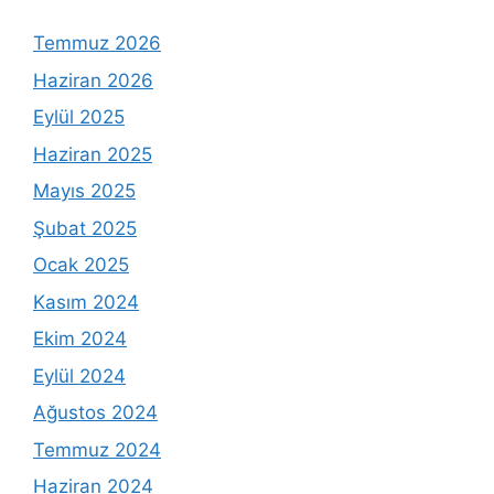
Temmuz 2026
Haziran 2026
Eylül 2025
Haziran 2025
Mayıs 2025
Şubat 2025
Ocak 2025
Kasım 2024
Ekim 2024
Eylül 2024
Ağustos 2024
Temmuz 2024
Haziran 2024