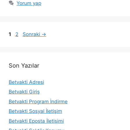
Yorum yap
Yazı
Sayfa
Sayfa
1
2
Sonraki
→
dolaşımı
Son Yazılar
Betvakti Adresi
Betvakti Giriş
Betvakti Program İndirme
Betvakti Sosyal İletişim
Betvakti Eposta İletişimi