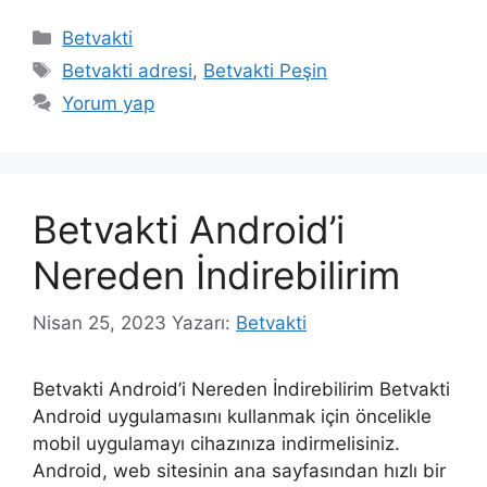
Kategoriler
Betvakti
Etiketler
Betvakti adresi
,
Betvakti Peşin
Yorum yap
Betvakti Android’i
Nereden İndirebilirim
Nisan 25, 2023
Yazarı:
Betvakti
Betvakti Android’i Nereden İndirebilirim Betvakti
Android uygulamasını kullanmak için öncelikle
mobil uygulamayı cihazınıza indirmelisiniz.
Android, web sitesinin ana sayfasından hızlı bir