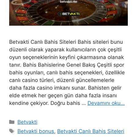
Betvakti Canlı Bahis Siteleri Bahis siteleri bunu
düzenli olarak yaparak kullanıcıların çok çeşitli
oyun seçeneklerinin keyfini çıkarmasına olanak
tanır. Bahis Bahislerine Genel Bakış Çeşitli spor
bahis oyunları, canlı bahis seçenekleri, özellikle
canlı casino türleri, düzenli güncellemelerle
daha fazla casino imkanı sunar. Bahisten gelir
elde etmek her geçen gün daha fazla insanı
kendine çekiyor. Doğru bahis …
Devamını oku…
Kategoriler
Betvakti
Etiketler
Betvakti bonus
,
Betvakti Canlı Bahis Siteleri