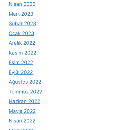
Nisan 2023
Mart 2023
Şubat 2023
Ocak 2023
Aralık 2022
Kasım 2022
Ekim 2022
Eylül 2022
Ağustos 2022
Temmuz 2022
Haziran 2022
Mayıs 2022
Nisan 2022