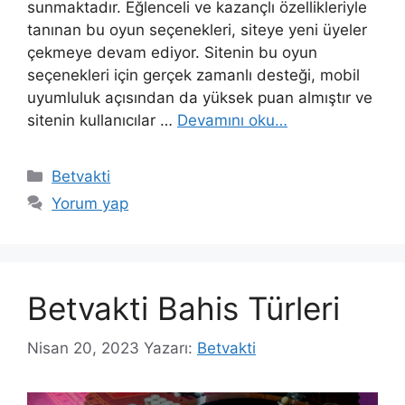
sunmaktadır. Eğlenceli ve kazançlı özellikleriyle
tanınan bu oyun seçenekleri, siteye yeni üyeler
çekmeye devam ediyor. Sitenin bu oyun
seçenekleri için gerçek zamanlı desteği, mobil
uyumluluk açısından da yüksek puan almıştır ve
sitenin kullanıcılar …
Devamını oku…
Kategoriler
Betvakti
Yorum yap
Betvakti Bahis Türleri
Nisan 20, 2023
Yazarı:
Betvakti