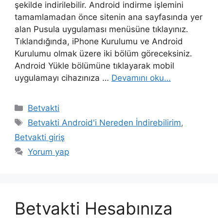
şekilde indirilebilir. Android indirme işlemini
tamamlamadan önce sitenin ana sayfasında yer
alan Pusula uygulaması menüsüne tıklayınız.
Tıklandığında, iPhone Kurulumu ve Android
Kurulumu olmak üzere iki bölüm göreceksiniz.
Android Yükle bölümüne tıklayarak mobil
uygulamayı cihazınıza …
Devamını oku…
Kategoriler
Betvakti
Etiketler
Betvakti Android'i Nereden İndirebilirim
,
Betvakti giriş
Yorum yap
Betvakti Hesabınıza