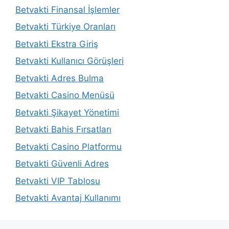
Betvakti Finansal İşlemler
Betvakti Türkiye Oranları
Betvakti Ekstra Giriş
Betvakti Kullanıcı Görüşleri
Betvakti Adres Bulma
Betvakti Casino Menüsü
Betvakti Şikayet Yönetimi
Betvakti Bahis Fırsatları
Betvakti Casino Platformu
Betvakti Güvenli Adres
Betvakti VIP Tablosu
Betvakti Avantaj Kullanımı