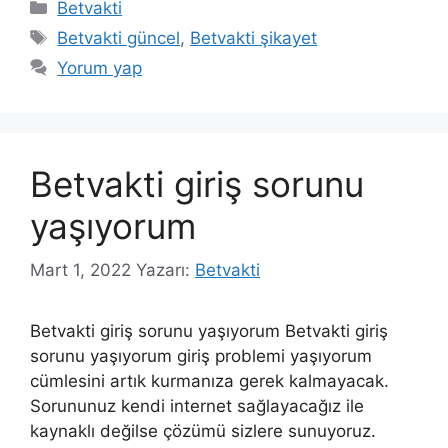
Kategoriler
Betvakti
Etiketler
Betvakti güncel
,
Betvakti şikayet
Yorum yap
Betvakti giriş sorunu
yaşıyorum
Mart 1, 2022
Yazarı:
Betvakti
Betvakti giriş sorunu yaşıyorum Betvakti giriş
sorunu yaşıyorum giriş problemi yaşıyorum
cümlesini artık kurmanıza gerek kalmayacak.
Sorununuz kendi internet sağlayacağız ile
kaynaklı değilse çözümü sizlere sunuyoruz.