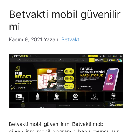
Betvakti mobil güvenilir
mi
Kasım 9, 2021
Yazarı:
Betvakti
Betvakti mobil güvenilir mi Betvakti mobil
güvenilir mi mobil programını bahis oyuncuların