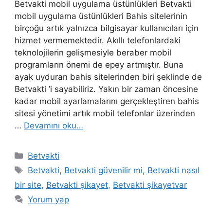
Betvakti mobil uygulama üstünlükleri Betvakti
mobil uygulama üstünlükleri Bahis sitelerinin
birçoğu artık yalnızca bilgisayar kullanıcıları için
hizmet vermemektedir. Akıllı telefonlardaki
teknolojilerin gelişmesiyle beraber mobil
programların önemi de epey artmıştır. Buna
ayak uyduran bahis sitelerinden biri şeklinde de
Betvakti ’i sayabiliriz. Yakın bir zaman öncesine
kadar mobil ayarlamalarını gerçekleştiren bahis
sitesi yönetimi artık mobil telefonlar üzerinden
…
Devamını oku…
Kategoriler
Betvakti
Etiketler
Betvakti
,
Betvakti güvenilir mi
,
Betvakti nasıl
bir site
,
Betvakti şikayet
,
Betvakti şikayetvar
Yorum yap