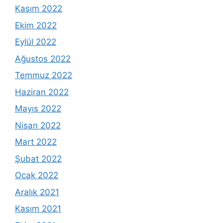
Kasım 2022
Ekim 2022
Eylül 2022
Ağustos 2022
Temmuz 2022
Haziran 2022
Mayıs 2022
Nisan 2022
Mart 2022
Şubat 2022
Ocak 2022
Aralık 2021
Kasım 2021