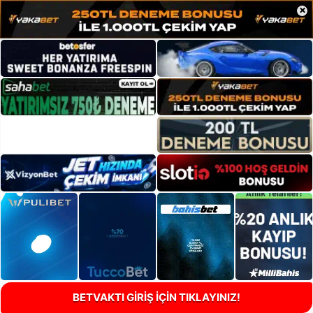
×
BETVAKTI GİRİŞ İÇİN TIKLAYINIZ!