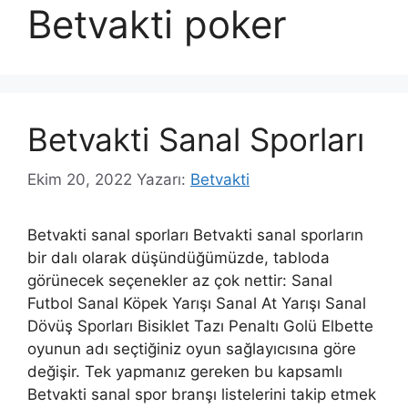
Betvakti poker
Betvakti Sanal Sporları
Ekim 20, 2022
Yazarı:
Betvakti
Betvakti sanal sporları Betvakti sanal sporların
bir dalı olarak düşündüğümüzde, tabloda
görünecek seçenekler az çok nettir: Sanal
Futbol Sanal Köpek Yarışı Sanal At Yarışı Sanal
Dövüş Sporları Bisiklet Tazı Penaltı Golü Elbette
oyunun adı seçtiğiniz oyun sağlayıcısına göre
değişir. Tek yapmanız gereken bu kapsamlı
Betvakti sanal spor branşı listelerini takip etmek