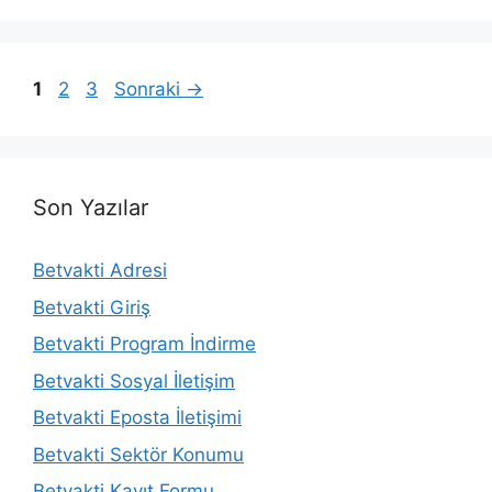
Yazı
Sayfa
Sayfa
Sayfa
1
2
3
Sonraki
→
dolaşımı
Son Yazılar
Betvakti Adresi
Betvakti Giriş
Betvakti Program İndirme
Betvakti Sosyal İletişim
Betvakti Eposta İletişimi
Betvakti Sektör Konumu
Betvakti Kayıt Formu