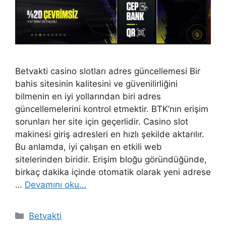
Betvakti casino slotları adres güncellemesi Bir
bahis sitesinin kalitesini ve güvenilirliğini
bilmenin en iyi yollarından biri adres
güncellemelerini kontrol etmektir. BTK’nın erişim
sorunları her site için geçerlidir. Casino slot
makinesi giriş adresleri en hızlı şekilde aktarılır.
Bu anlamda, iyi çalışan en etkili web
sitelerinden biridir. Erişim bloğu göründüğünde,
birkaç dakika içinde otomatik olarak yeni adrese
…
Devamını oku…
Kategoriler
Betvakti