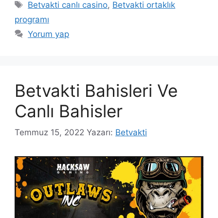
Etiketler
Betvakti canlı casino
,
Betvakti ortaklık
programı
Yorum yap
Betvakti Bahisleri Ve
Canlı Bahisler
Temmuz 15, 2022
Yazarı:
Betvakti