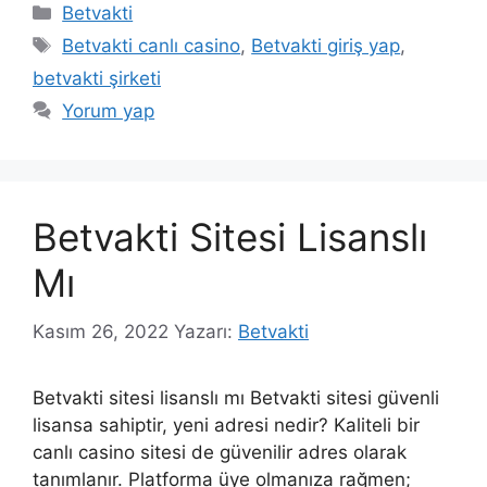
Kategoriler
Betvakti
Etiketler
Betvakti canlı casino
,
Betvakti giriş yap
,
betvakti şirketi
Yorum yap
Betvakti Sitesi Lisanslı
Mı
Kasım 26, 2022
Yazarı:
Betvakti
Betvakti sitesi lisanslı mı Betvakti sitesi güvenli
lisansa sahiptir, yeni adresi nedir? Kaliteli bir
canlı casino sitesi de güvenilir adres olarak
tanımlanır. Platforma üye olmanıza rağmen;