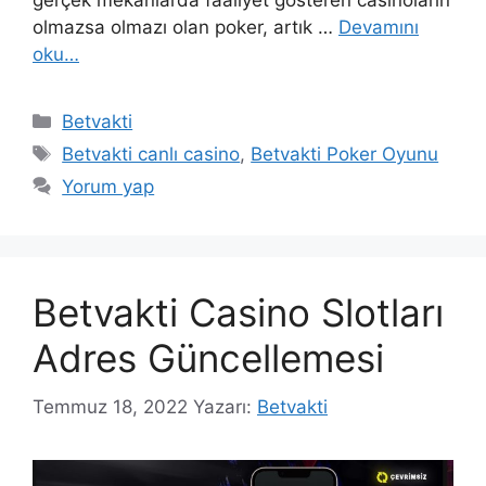
gerçek mekanlarda faaliyet gösteren casinoların
olmazsa olmazı olan poker, artık …
Devamını
oku…
Kategoriler
Betvakti
Etiketler
Betvakti canlı casino
,
Betvakti Poker Oyunu
Yorum yap
Betvakti Casino Slotları
Adres Güncellemesi
Temmuz 18, 2022
Yazarı:
Betvakti