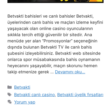
Betvakti bahisleri ve canlı bahisler Betvakti,
üyelerinden canlı bahis ve maçları izleme keyfini
yaşayacak olan online casino oyuncularının
sıklıkla tercih ettiği güvenilir bir sitedir. Ana
menüde yer alan “Promosyonlar” seçeneğinin
dışında bulunan Betvakti TV ile canlı bahis
şubesini izleyebilirsiniz. Betvakti web sitesinde
onlarca spor müsabakasında bahis oynamanın
heyecanını yaşayabilir, maçın skorunu hemen
takip etmenize gerek …
Devamını oku…
Kategoriler
Betvakti
Etiketler
Betvakti canlı casino
,
Betvakti üyelik fırsatları
Yorum yap