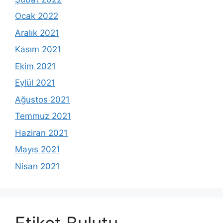
Ocak 2022
Aralık 2021
Kasım 2021
Ekim 2021
Eylül 2021
Ağustos 2021
Temmuz 2021
Haziran 2021
Mayıs 2021
Nisan 2021
Etiket Bulutu