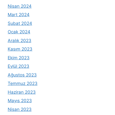
Nisan 2024
Mart 2024
Şubat 2024
Ocak 2024
Aralık 2023
Kasım 2023
Ekim 2023
Eylül 2023
Ağustos 2023
Temmuz 2023
Haziran 2023
Mayıs 2023
Nisan 2023