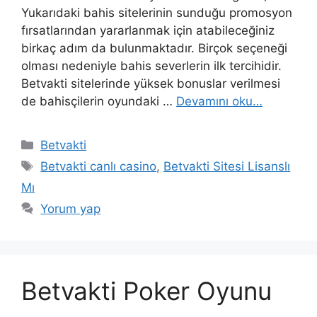
Yukarıdaki bahis sitelerinin sunduğu promosyon
fırsatlarından yararlanmak için atabileceğiniz
birkaç adım da bulunmaktadır. Birçok seçeneği
olması nedeniyle bahis severlerin ilk tercihidir.
Betvakti sitelerinde yüksek bonuslar verilmesi
de bahisçilerin oyundaki …
Devamını oku…
Kategoriler
Betvakti
Etiketler
Betvakti canlı casino
,
Betvakti Sitesi Lisanslı
Mı
Yorum yap
Betvakti Poker Oyunu