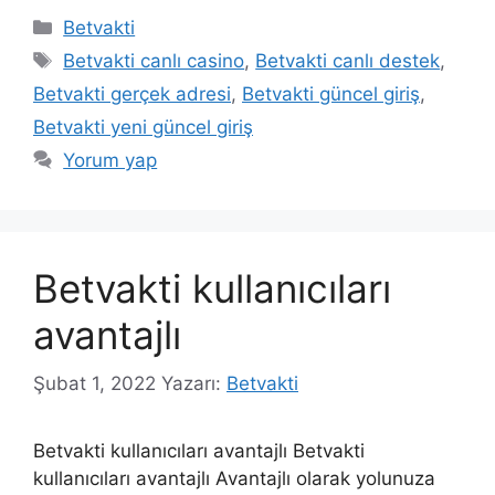
Kategoriler
Betvakti
Etiketler
Betvakti canlı casino
,
Betvakti canlı destek
,
Betvakti gerçek adresi
,
Betvakti güncel giriş
,
Betvakti yeni güncel giriş
Yorum yap
Betvakti kullanıcıları
avantajlı
Şubat 1, 2022
Yazarı:
Betvakti
Betvakti kullanıcıları avantajlı Betvakti
kullanıcıları avantajlı Avantajlı olarak yolunuza