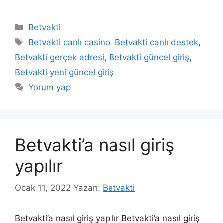
Kategoriler
Betvakti
Etiketler
Betvakti canlı casino
,
Betvakti canlı destek
,
Betvakti gerçek adresi
,
Betvakti güncel giriş
,
Betvakti yeni güncel giriş
Yorum yap
Betvakti’a nasıl giriş
yapılır
Ocak 11, 2022
Yazarı:
Betvakti
Betvakti’a nasıl giriş yapılır Betvakti’a nasıl giriş