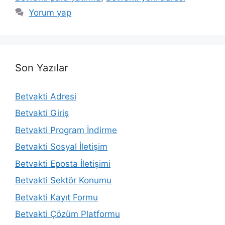
Yorum yap
Son Yazılar
Betvakti Adresi
Betvakti Giriş
Betvakti Program İndirme
Betvakti Sosyal İletişim
Betvakti Eposta İletişimi
Betvakti Sektör Konumu
Betvakti Kayıt Formu
Betvakti Çözüm Platformu