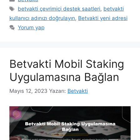
Etiketler
betvakti çevrimiçi destek saatleri
,
betvakti
kullanıcı adınızı doğrulayın
,
Betvakti yeni adresi
Yorum yap
Betvakti Mobil Staking
Uygulamasına Bağlan
Mayıs 12, 2023
Yazarı:
Betvakti