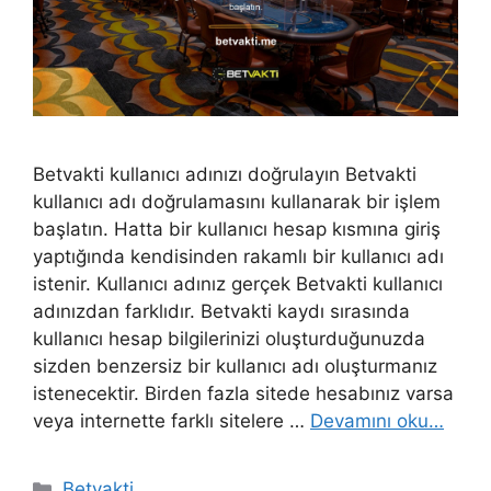
Betvakti kullanıcı adınızı doğrulayın Betvakti
kullanıcı adı doğrulamasını kullanarak bir işlem
başlatın. Hatta bir kullanıcı hesap kısmına giriş
yaptığında kendisinden rakamlı bir kullanıcı adı
istenir. Kullanıcı adınız gerçek Betvakti kullanıcı
adınızdan farklıdır. Betvakti kaydı sırasında
kullanıcı hesap bilgilerinizi oluşturduğunuzda
sizden benzersiz bir kullanıcı adı oluşturmanız
istenecektir. Birden fazla sitede hesabınız varsa
veya internette farklı sitelere …
Devamını oku…
Kategoriler
Betvakti