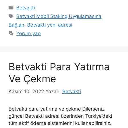
Kategoriler
Betvakti
Etiketler
Betvakti Mobil Staking Uygulamasına
Bağlan
,
Betvakti yeni adresi
Yorum yap
Betvakti Para Yatırma
Ve Çekme
Kasım 10, 2022
Yazarı:
Betvakti
Betvakti para yatırma ve çekme Dilerseniz
güncel Betvakti adresi üzerinden Türkiye’deki
tüm aktif ödeme sistemlerini kullanabilirsiniz.