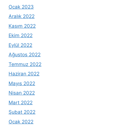
Ocak 2023
Aralık 2022
Kasım 2022
Ekim 2022
Eylül 2022
Ağustos 2022
Temmuz 2022
Haziran 2022
Mayıs 2022
Nisan 2022
Mart 2022
Şubat 2022
Ocak 2022