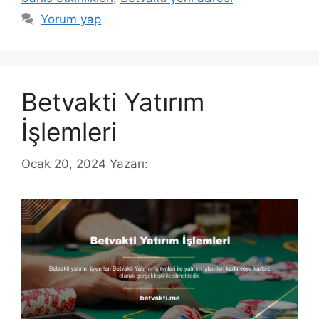
Yorum yap
Betvakti Yatırım
İşlemleri
Ocak 20, 2024
Yazarı: