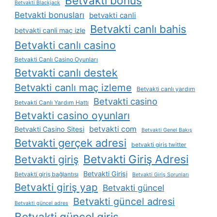
Betvakti bonus
Betvakti Blackjack
Betvakti bonusları
betvakti canli
Betvakti canlı bahis
betvakti canli maç izle
Betvakti canlı casino
Betvakti Canlı Casino Oyunları
Betvakti canlı destek
Betvakti canlı maç izleme
Betvakti canlı yardım
Betvakti casino
Betvakti Canlı Yardım Hattı
Betvakti casino oyunları
betvakti com
Betvakti Casino Sitesi
Betvakti Genel Bakış
Betvakti gerçek adresi
betvakti giris twitter
Betvakti Giriş Adresi
Betvakti giriş
Betvakti Girişi
Betvakti giriş bağlantısı
Betvakti Giriş Sorunları
Betvakti giriş yap
Betvakti güncel
Betvakti güncel adresi
Betvakti güncel adres
Betvakti güncel giriş