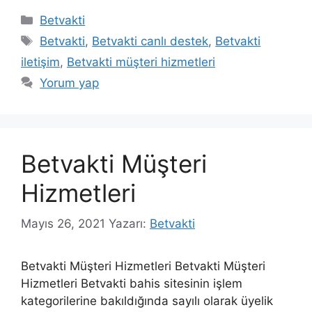
Kategoriler
Betvakti
Etiketler
Betvakti
,
Betvakti canlı destek
,
Betvakti
iletişim
,
Betvakti müşteri hizmetleri
Yorum yap
Betvakti Müşteri
Hizmetleri
Mayıs 26, 2021
Yazarı:
Betvakti
Betvakti Müşteri Hizmetleri Betvakti Müşteri
Hizmetleri Betvakti bahis sitesinin işlem
kategorilerine bakıldığında sayılı olarak üyelik