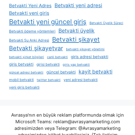
Betvakti yeni adresi
Betvakti Yeni Adres
Betvakti yeni giriş
Betvakti yeni güncel giriş
Betvakti Üyelik Süreci
Betvakti üyelik
Betvakti ödeme yöntemleri
Betvakti şikayet
Betvakti Şu Anki Adresi
Betvakti şikayetvar
betvakti şikayet yönetimi
giris adresi betvakti
betvakti şirket bilgileri
canli betvakti
giris betvakti
girisi betvakti
giris yap betvakti
kayit betvakti
güncel betvakti
güncel adresi betvakti
mobil betvakti
yeni adresi betvakti
twitter betvakti
yeni giris betvakti
Avrasya'nın en büyük reklam platformunda olmak için
Microsoft Teams:
reklam@avrasyamarketing.com
adresimizden veya Telegram: @Avrasyamarketing
adresimizden irtibat kurabilirsiniz. (Tek iletişim