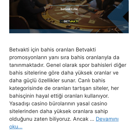
Betvakti için bahis oranları Betvakti
promosyonların yanı sıra bahis oranlarıyla da
tanınmaktadır. Genel olarak spor bahisleri diğer
bahis sitelerine göre daha yüksek oranlar ve
daha güçlü özellikler sunar. Canlı bahis
kategorisinde de oranları tartışan siteler, her
bahisçinin hayal ettiği oranları kullanıyor.
Yasadışı casino bürolarının yasal casino
sitelerinden daha yüksek oranlara sahip
olduğunu zaten biliyoruz. Ancak …
Devamını
oku…