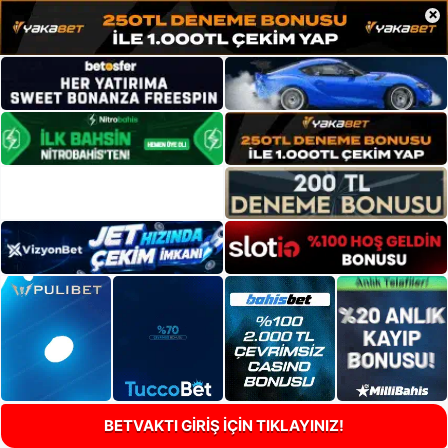
×
BETVAKTI GİRİŞ İÇİN TIKLAYINIZ!