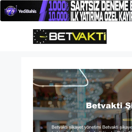
İçeriğe
atla