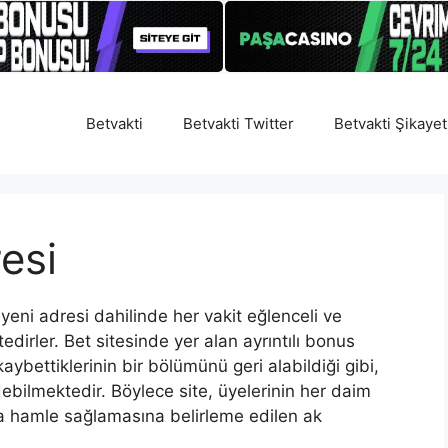
Betvakti
Betvakti Twitter
Betvakti Şikayet
esi
yeni adresi dahilinde her vakit eğlenceli ve
edirler. Bet sitesinde yer alan ayrıntılı bonus
kaybettiklerinin bir bölümünü geri alabildiği gibi,
ebilmektedir. Böylece site, üyelerinin her daim
a hamle sağlamasına belirleme edilen ak