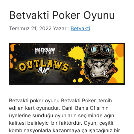
Betvakti Poker Oyunu
Temmuz 21, 2022
Yazarı:
Betvakti
Betvakti poker oyunu Betvakti Poker, tercih
edilen kart oyunudur. Canlı Bahis Ofisi’nin
üyelerine sunduğu oyunların seçiminde ağın
kalitesi belirleyici bir faktördür. Oyun, çeşitli
kombinasyonlarla kazanmaya çalışacağınız bir