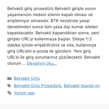
Betvakti giriş prosedürü Betvakti girişte sorun
yaşamanızın nedeni sitenin kapalı olması ve
erişilemiyor olmasıdır. BTK nezdinde yasal
denetimden sonra tüm yasa dışı kumar siteleri
kapatılacaktır. Betvakti kapandıktan sonra, yeni
girişler URL’yi kullanmaya başlar. Siteye 1-2
dakika içinde erişebilirsiniz ve site, kullanıcıya
giriş URL’sini e-posta ile gönderir. Yeni giriş
URL’si ile giriş sorunlarınız çözülecektir. Betvakti
oturum …
Devamını oku…
Kategoriler
Betvakti Giriş
Etiketler
Betvakti Giriş Prosedürü
,
Betvakti lisanslı mı
Yorum yap