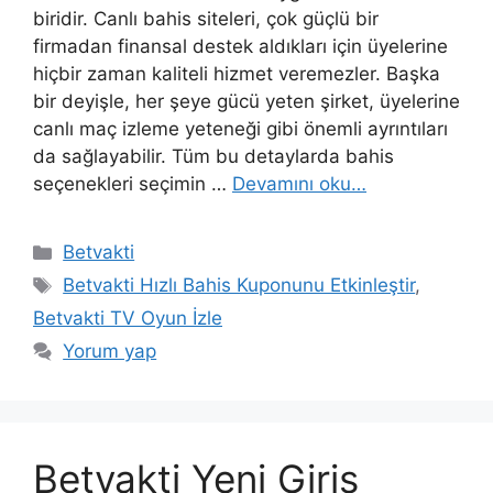
biridir. Canlı bahis siteleri, çok güçlü bir
firmadan finansal destek aldıkları için üyelerine
hiçbir zaman kaliteli hizmet veremezler. Başka
bir deyişle, her şeye gücü yeten şirket, üyelerine
canlı maç izleme yeteneği gibi önemli ayrıntıları
da sağlayabilir. Tüm bu detaylarda bahis
seçenekleri seçimin …
Devamını oku…
Kategoriler
Betvakti
Etiketler
Betvakti Hızlı Bahis Kuponunu Etkinleştir
,
Betvakti TV Oyun İzle
Yorum yap
Betvakti Yeni Giriş