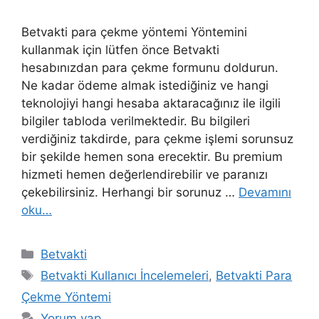
Betvakti para çekme yöntemi Yöntemini
kullanmak için lütfen önce Betvakti
hesabınızdan para çekme formunu doldurun.
Ne kadar ödeme almak istediğiniz ve hangi
teknolojiyi hangi hesaba aktaracağınız ile ilgili
bilgiler tabloda verilmektedir. Bu bilgileri
verdiğiniz takdirde, para çekme işlemi sorunsuz
bir şekilde hemen sona erecektir. Bu premium
hizmeti hemen değerlendirebilir ve paranızı
çekebilirsiniz. Herhangi bir sorunuz …
Devamını
oku…
Kategoriler
Betvakti
Etiketler
Betvakti Kullanıcı İncelemeleri
,
Betvakti Para
Çekme Yöntemi
Yorum yap