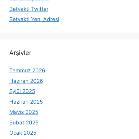
Betvakti Twitter
Betvakti Yeni Adresi
Arşivler
Temmuz 2026
Haziran 2026
Eylül 2025
Haziran 2025
Mayıs 2025
Şubat 2025
Ocak 2025