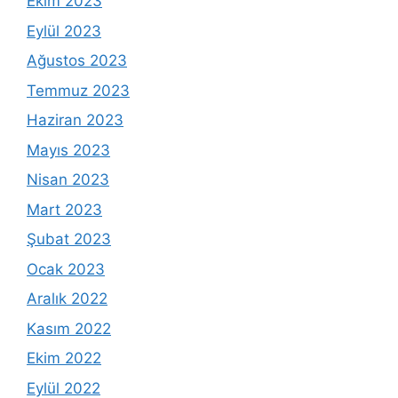
Ekim 2023
Eylül 2023
Ağustos 2023
Temmuz 2023
Haziran 2023
Mayıs 2023
Nisan 2023
Mart 2023
Şubat 2023
Ocak 2023
Aralık 2022
Kasım 2022
Ekim 2022
Eylül 2022