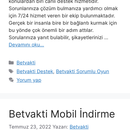
konulardan biri canlı destek hizmetidir.
Sorunlarınıza çözüm bulmanıza yardımcı olmak
için 7/24 hizmet veren bir ekip bulunmaktadır.
Gerçek bir insanla bire bir bağlantı kurmak için
bu yönde çok önemli bir adım attılar.
Sorularınıza yanıt bulabilir, şikayetlerinizi …
Devamını oku…
Kategoriler
Betvakti
Etiketler
Betvakti Destek
,
Betvakti Sorumlu Oyun
Yorum yap
Betvakti Mobil İndirme
Temmuz 23, 2022
Yazarı:
Betvakti