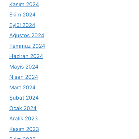
Kasım 2024
Ekim 2024
Eylül 2024
Ağustos 2024
Temmuz 2024
Haziran 2024
Mayıs 2024
Nisan 2024
Mart 2024
Şubat 2024
Ocak 2024
Aralık 2023
Kasım 2023