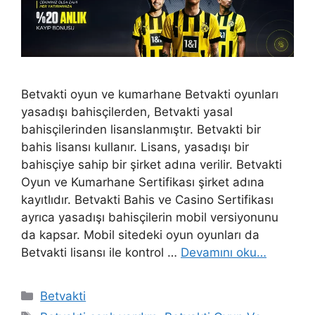
Betvakti oyun ve kumarhane Betvakti oyunları
yasadışı bahisçilerden, Betvakti yasal
bahisçilerinden lisanslanmıştır. Betvakti bir
bahis lisansı kullanır. Lisans, yasadışı bir
bahisçiye sahip bir şirket adına verilir. Betvakti
Oyun ve Kumarhane Sertifikası şirket adına
kayıtlıdır. Betvakti Bahis ve Casino Sertifikası
ayrıca yasadışı bahisçilerin mobil versiyonunu
da kapsar. Mobil sitedeki oyun oyunları da
Betvakti lisansı ile kontrol …
Devamını oku…
Kategoriler
Betvakti
Etiketler