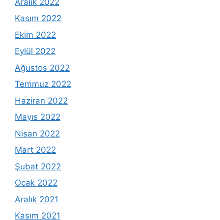
Aralık 2022
Kasım 2022
Ekim 2022
Eylül 2022
Ağustos 2022
Temmuz 2022
Haziran 2022
Mayıs 2022
Nisan 2022
Mart 2022
Şubat 2022
Ocak 2022
Aralık 2021
Kasım 2021