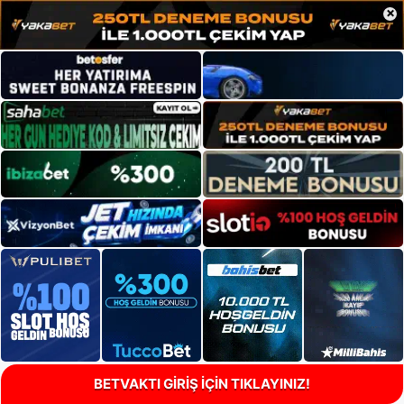
×
BETVAKTI GİRİŞ İÇİN TIKLAYINIZ!