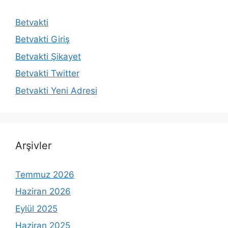
Betvakti
Betvakti Giriş
Betvakti Şikayet
Betvakti Twitter
Betvakti Yeni Adresi
Arşivler
Temmuz 2026
Haziran 2026
Eylül 2025
Haziran 2025