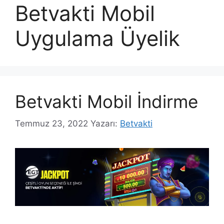
Betvakti Mobil
Uygulama Üyelik
Betvakti Mobil İndirme
Temmuz 23, 2022
Yazarı:
Betvakti