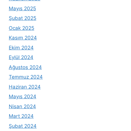
Mayıs 2025
Şubat 2025
Ocak 2025
Kasım 2024
Ekim 2024
Eylül 2024
Ağustos 2024
Temmuz 2024
Haziran 2024
Mayıs 2024
Nisan 2024
Mart 2024
Şubat 2024