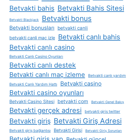
Betvakti Bahis Sitesi
Betvakti bahis
Betvakti bonus
Betvakti Blackjack
Betvakti bonusları
betvakti canli
Betvakti canlı bahis
betvakti canli maç izle
Betvakti canlı casino
Betvakti Canlı Casino Oyunları
Betvakti canlı destek
Betvakti canlı maç izleme
Betvakti canlı yardım
Betvakti casino
Betvakti Canlı Yardım Hattı
Betvakti casino oyunları
betvakti com
Betvakti Casino Sitesi
Betvakti Genel Bakış
Betvakti gerçek adresi
betvakti giris twitter
Betvakti Giriş Adresi
Betvakti giriş
Betvakti Girişi
Betvakti giriş bağlantısı
Betvakti Giriş Sorunları
Betvakti giriş yap
Betvakti güncel