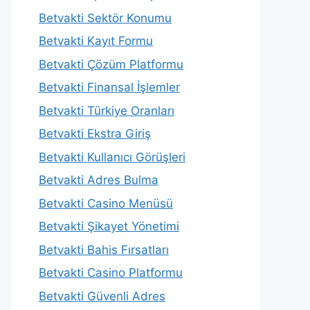
Betvakti Sektör Konumu
Betvakti Kayıt Formu
Betvakti Çözüm Platformu
Betvakti Finansal İşlemler
Betvakti Türkiye Oranları
Betvakti Ekstra Giriş
Betvakti Kullanıcı Görüşleri
Betvakti Adres Bulma
Betvakti Casino Menüsü
Betvakti Şikayet Yönetimi
Betvakti Bahis Fırsatları
Betvakti Casino Platformu
Betvakti Güvenli Adres