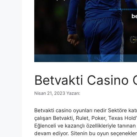
Betvakti Casino 
Nisan 21, 2023
Yazarı:
Betvakti casino oyunları nedir Sektöre kat
çalışan Betvakti, Rulet, Poker, Texas Hol
Eğlenceli ve kazançlı özellikleriyle tanın
devam ediyor. Sitenin bu oyun seçenekleri