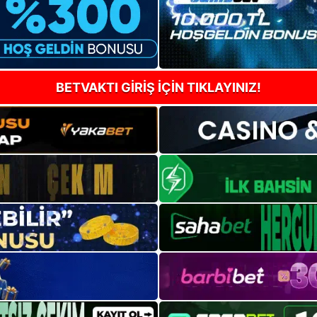
BETVAKTI GİRİŞ İÇİN TIKLAYINIZ!