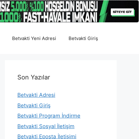
Betvakti Yeni Adresi
Betvakti Giriş
Son Yazılar
Betvakti Adresi
Betvakti Giriş
Betvakti Program İndirme
Betvakti Sosyal İletişim
Betvakti Eposta İletişimi