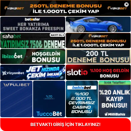
×
BETVAKTI GİRİŞ İÇİN TIKLAYINIZ!