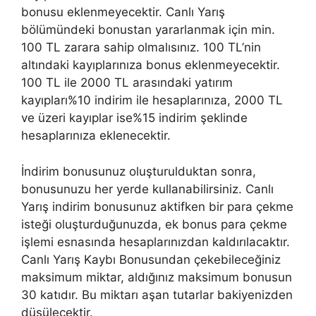
bonusu eklenmeyecektir. Canlı Yarış
bölümündeki bonustan yararlanmak için min.
100 TL zarara sahip olmalısınız. 100 TL’nin
altındaki kayıplarınıza bonus eklenmeyecektir.
100 TL ile 2000 TL arasındaki yatırım
kayıpları%10 indirim ile hesaplarınıza, 2000 TL
ve üzeri kayıplar ise%15 indirim şeklinde
hesaplarınıza eklenecektir.
İndirim bonusunuz oluşturulduktan sonra,
bonusunuzu her yerde kullanabilirsiniz. Canlı
Yarış indirim bonusunuz aktifken bir para çekme
isteği oluşturduğunuzda, ek bonus para çekme
işlemi esnasında hesaplarınızdan kaldırılacaktır.
Canlı Yarış Kaybı Bonusundan çekebileceğiniz
maksimum miktar, aldığınız maksimum bonusun
30 katıdır. Bu miktarı aşan tutarlar bakiyenizden
düşülecektir.