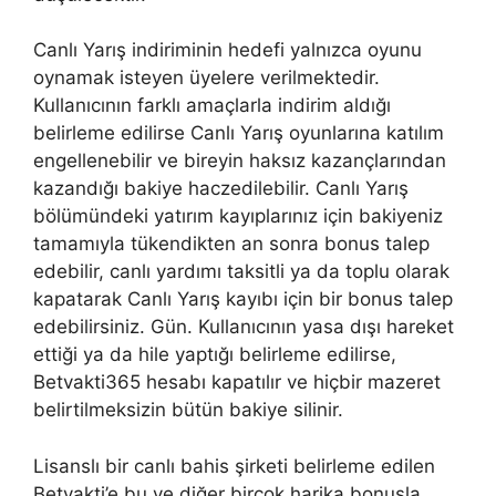
Canlı Yarış indiriminin hedefi yalnızca oyunu
oynamak isteyen üyelere verilmektedir.
Kullanıcının farklı amaçlarla indirim aldığı
belirleme edilirse Canlı Yarış oyunlarına katılım
engellenebilir ve bireyin haksız kazançlarından
kazandığı bakiye haczedilebilir. Canlı Yarış
bölümündeki yatırım kayıplarınız için bakiyeniz
tamamıyla tükendikten an sonra bonus talep
edebilir, canlı yardımı taksitli ya da toplu olarak
kapatarak Canlı Yarış kayıbı için bir bonus talep
edebilirsiniz. Gün. Kullanıcının yasa dışı hareket
ettiği ya da hile yaptığı belirleme edilirse,
Betvakti365 hesabı kapatılır ve hiçbir mazeret
belirtilmeksizin bütün bakiye silinir.
Lisanslı bir canlı bahis şirketi belirleme edilen
Betvakti’e bu ve diğer birçok harika bonusla