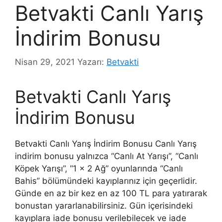
Betvakti Canlı Yarış
İndirim Bonusu
Nisan 29, 2021
Yazarı:
Betvakti
Betvakti Canlı Yarış
İndirim Bonusu
Betvakti Canlı Yarış İndirim Bonusu Canlı Yarış
indirim bonusu yalnızca “Canlı At Yarışı”, “Canlı
Köpek Yarışı”, “1 × 2 Ağ” oyunlarında “Canlı
Bahis” bölümündeki kayıplarınız için geçerlidir.
Günde en az bir kez en az 100 TL para yatırarak
bonustan yararlanabilirsiniz. Gün içerisindeki
kayıplara iade bonusu verilebilecek ve iade