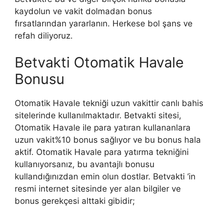
kaydolun ve vakit dolmadan bonus
fırsatlarından yararlanın. Herkese bol şans ve
refah diliyoruz.
Betvakti Otomatik Havale
Bonusu
Otomatik Havale tekniği uzun vakittir canlı bahis
sitelerinde kullanılmaktadır. Betvakti sitesi,
Otomatik Havale ile para yatıran kullananlara
uzun vakit%10 bonus sağlıyor ve bu bonus hala
aktif. Otomatik Havale para yatırma tekniğini
kullanıyorsanız, bu avantajlı bonusu
kullandığınızdan emin olun dostlar. Betvakti ‘in
resmi internet sitesinde yer alan bilgiler ve
bonus gerekçesi alttaki gibidir;