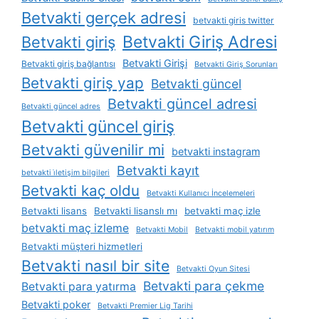
Betvakti gerçek adresi
betvakti giris twitter
Betvakti Giriş Adresi
Betvakti giriş
Betvakti Girişi
Betvakti giriş bağlantısı
Betvakti Giriş Sorunları
Betvakti giriş yap
Betvakti güncel
Betvakti güncel adresi
Betvakti güncel adres
Betvakti güncel giriş
Betvakti güvenilir mi
betvakti instagram
Betvakti kayıt
betvakti i̇letişim bilgileri
Betvakti kaç oldu
Betvakti Kullanıcı İncelemeleri
Betvakti lisans
Betvakti lisanslı mı
betvakti maç izle
betvakti maç izleme
Betvakti Mobil
Betvakti mobil yatırım
Betvakti müşteri hizmetleri
Betvakti nasıl bir site
Betvakti Oyun Sitesi
Betvakti para çekme
Betvakti para yatırma
Betvakti poker
Betvakti Premier Lig Tarihi