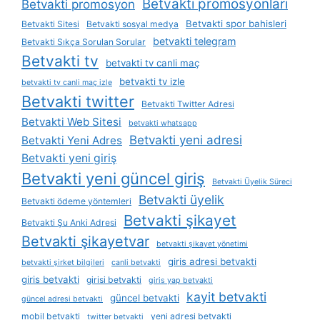
Betvakti promosyonları
Betvakti promosyon
Betvakti spor bahisleri
Betvakti Sitesi
Betvakti sosyal medya
betvakti telegram
Betvakti Sıkça Sorulan Sorular
Betvakti tv
betvakti tv canli maç
betvakti tv izle
betvakti tv canli maç izle
Betvakti twitter
Betvakti Twitter Adresi
Betvakti Web Sitesi
betvakti whatsapp
Betvakti yeni adresi
Betvakti Yeni Adres
Betvakti yeni giriş
Betvakti yeni güncel giriş
Betvakti Üyelik Süreci
Betvakti üyelik
Betvakti ödeme yöntemleri
Betvakti şikayet
Betvakti Şu Anki Adresi
Betvakti şikayetvar
betvakti şikayet yönetimi
giris adresi betvakti
betvakti şirket bilgileri
canli betvakti
giris betvakti
girisi betvakti
giris yap betvakti
kayit betvakti
güncel betvakti
güncel adresi betvakti
mobil betvakti
yeni adresi betvakti
twitter betvakti