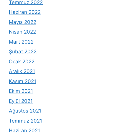
Temmuz 2022
Haziran 2022
Mayıs 2022
Nisan 2022
Mart 2022
Şubat 2022
Ocak 2022
Aralık 2021
Kasım 2021
Ekim 2021
Eylül 2021
Ağustos 2021
Temmuz 2021
Haziran 2021