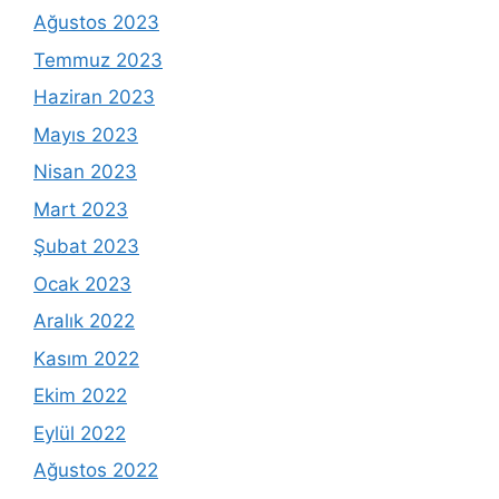
Ağustos 2023
Temmuz 2023
Haziran 2023
Mayıs 2023
Nisan 2023
Mart 2023
Şubat 2023
Ocak 2023
Aralık 2022
Kasım 2022
Ekim 2022
Eylül 2022
Ağustos 2022