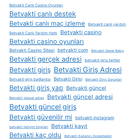
Betvakti Canlı Casino Oyunları
Betvakti canlı destek
Betvakti canlı maç izleme
Betvakti canlı yardım
Betvakti casino
Betvakti Canlı Yardım Hattı
Betvakti casino oyunları
betvakti com
Betvakti Casino Sitesi
Betvakti Genel Bakış
Betvakti gerçek adresi
betvakti giris twitter
Betvakti Giriş Adresi
Betvakti giriş
Betvakti Girişi
Betvakti giriş bağlantısı
Betvakti Giriş Sorunları
Betvakti giriş yap
Betvakti güncel
Betvakti güncel adresi
Betvakti güncel adres
Betvakti güncel giriş
Betvakti güvenilir mi
betvakti instagram
Betvakti kayıt
betvakti i̇letişim bilgileri
Betvakti kaç oldu
Betvakti Kullanıcı İncelemeleri