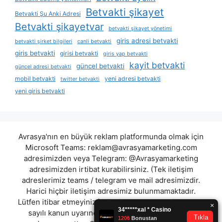
Betvakti şikayet
Betvakti Şu Anki Adresi
Betvakti şikayetvar
betvakti şikayet yönetimi
giris adresi betvakti
betvakti şirket bilgileri
canli betvakti
giris betvakti
girisi betvakti
giris yap betvakti
kayit betvakti
güncel betvakti
güncel adresi betvakti
mobil betvakti
yeni adresi betvakti
twitter betvakti
yeni giris betvakti
Avrasya'nın en büyük reklam platformunda olmak için
Microsoft Teams:
reklam@avrasyamarketing.com
adresimizden veya Telegram: @Avrasyamarketing
adresimizden irtibat kurabilirsiniz. (Tek iletişim
adreslerimiz teams / telegram ve mail adresimizdir.
Harici hiçbir iletişim adresimiz bulunmamaktadır.
Lütfen itibar etmeyiniz.) Türkiye yasalarına göre 7258
sayılı kanun uyarınca yasa dışı bahis oynamanın