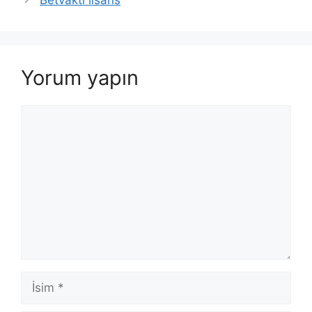
Betvakti lisans
Yorum yapın
Yorum
İsim