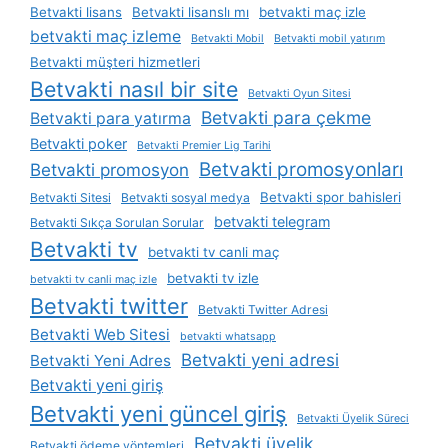
Betvakti lisans
Betvakti lisanslı mı
betvakti maç izle
betvakti maç izleme
Betvakti Mobil
Betvakti mobil yatırım
Betvakti müşteri hizmetleri
Betvakti nasıl bir site
Betvakti Oyun Sitesi
Betvakti para çekme
Betvakti para yatırma
Betvakti poker
Betvakti Premier Lig Tarihi
Betvakti promosyonları
Betvakti promosyon
Betvakti spor bahisleri
Betvakti Sitesi
Betvakti sosyal medya
betvakti telegram
Betvakti Sıkça Sorulan Sorular
Betvakti tv
betvakti tv canli maç
betvakti tv izle
betvakti tv canli maç izle
Betvakti twitter
Betvakti Twitter Adresi
Betvakti Web Sitesi
betvakti whatsapp
Betvakti yeni adresi
Betvakti Yeni Adres
Betvakti yeni giriş
Betvakti yeni güncel giriş
Betvakti Üyelik Süreci
Betvakti üyelik
Betvakti ödeme yöntemleri