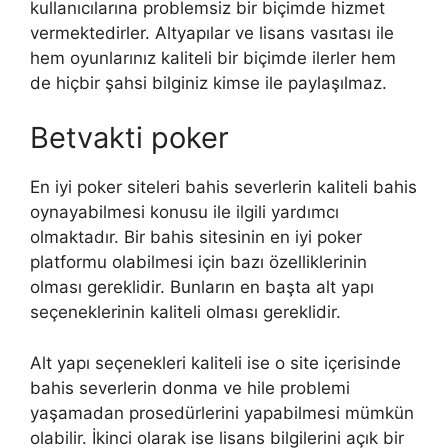
kullanıcılarına problemsiz bir biçimde hizmet
vermektedirler. Altyapılar ve lisans vasıtası ile
hem oyunlarınız kaliteli bir biçimde ilerler hem
de hiçbir şahsi bilginiz kimse ile paylaşılmaz.
Betvakti poker
En iyi poker siteleri bahis severlerin kaliteli bahis
oynayabilmesi konusu ile ilgili yardımcı
olmaktadır. Bir bahis sitesinin en iyi poker
platformu olabilmesi için bazı özelliklerinin
olması gereklidir. Bunların en başta alt yapı
seçeneklerinin kaliteli olması gereklidir.
Alt yapı seçenekleri kaliteli ise o site içerisinde
bahis severlerin donma ve hile problemi
yaşamadan prosedürlerini yapabilmesi mümkün
olabilir. İkinci olarak ise lisans bilgilerini açık bir