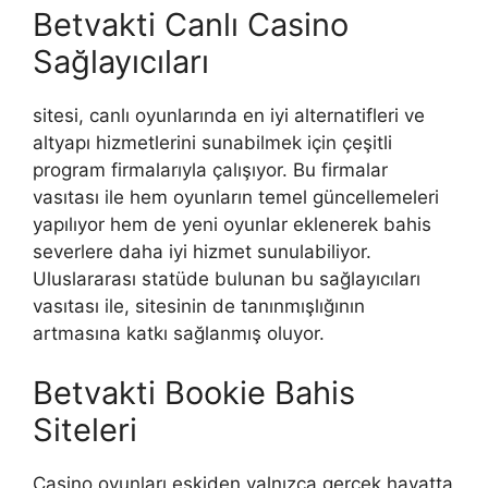
Betvakti Canlı Casino
Sağlayıcıları
sitesi, canlı oyunlarında en iyi alternatifleri ve
altyapı hizmetlerini sunabilmek için çeşitli
program firmalarıyla çalışıyor. Bu firmalar
vasıtası ile hem oyunların temel güncellemeleri
yapılıyor hem de yeni oyunlar eklenerek bahis
severlere daha iyi hizmet sunulabiliyor.
Uluslararası statüde bulunan bu sağlayıcıları
vasıtası ile, sitesinin de tanınmışlığının
artmasına katkı sağlanmış oluyor.
Betvakti Bookie Bahis
Siteleri
Casino oyunları eskiden yalnızca gerçek hayatta