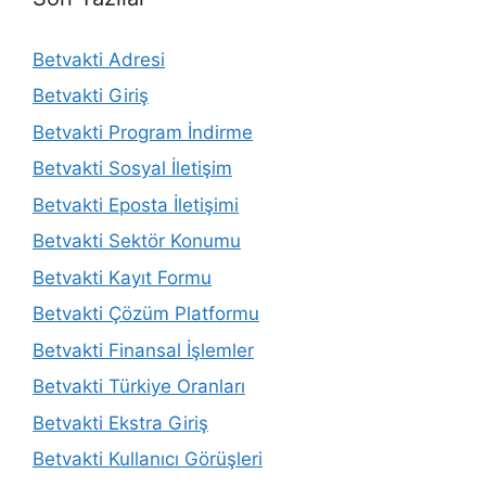
Betvakti Adresi
Betvakti Giriş
Betvakti Program İndirme
Betvakti Sosyal İletişim
Betvakti Eposta İletişimi
Betvakti Sektör Konumu
Betvakti Kayıt Formu
Betvakti Çözüm Platformu
Betvakti Finansal İşlemler
Betvakti Türkiye Oranları
Betvakti Ekstra Giriş
Betvakti Kullanıcı Görüşleri