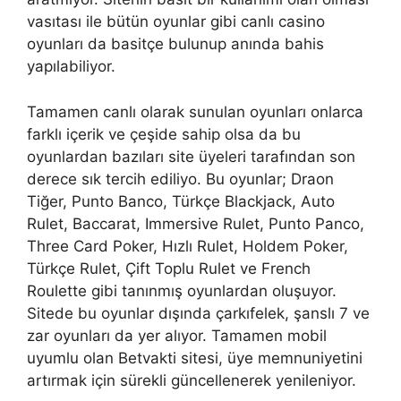
vasıtası ile bütün oyunlar gibi canlı casino
oyunları da basitçe bulunup anında bahis
yapılabiliyor.
Tamamen canlı olarak sunulan oyunları onlarca
farklı içerik ve çeşide sahip olsa da bu
oyunlardan bazıları site üyeleri tarafından son
derece sık tercih ediliyo. Bu oyunlar; Draon
Tiğer, Punto Banco, Türkçe Blackjack, Auto
Rulet, Baccarat, Immersive Rulet, Punto Panco,
Three Card Poker, Hızlı Rulet, Holdem Poker,
Türkçe Rulet, Çift Toplu Rulet ve French
Roulette gibi tanınmış oyunlardan oluşuyor.
Sitede bu oyunlar dışında çarkıfelek, şanslı 7 ve
zar oyunları da yer alıyor. Tamamen mobil
uyumlu olan Betvakti sitesi, üye memnuniyetini
artırmak için sürekli güncellenerek yenileniyor.