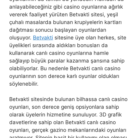
anlayabileceğiniz gibi casino oyunlarına ağırlık
vererek faaliyet yürüten Betvakti sitesi, yeşil
çuhalı masalarda bulunan krupiyelerin kartları
dağıtması sonucu başlayan oyunlardan
oluşuyor.
Betvakti
sitesine üye olan herkes, site
üyelikleri sırasında aldıkları bonusları da
kullanarak canlı casino oyunlarına hamle
sağlayıp büyük paralar kazanma şansına sahip
olabiliyorlar. Bu nedenle Betvakti canlı casino
oyunlarının son derece karlı oyunlar oldukları
söylenebilir.
Betvakti sitesinde bulunan bilhassa canlı casino
oyunları, son derece geniş opsiyonlara sahip
olarak üyelerin hizmetine sunuluyor. 3D grafik
davetlerine sahip olan Betvakti canlı casino
oyunları, gerçek gazino mekanlarındaki oyunları
aratmıyor. Sitenin basit bir kullanımı olan olması