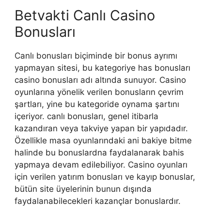
Betvakti Canlı Casino
Bonusları
Canlı bonusları biçiminde bir bonus ayrımı
yapmayan sitesi, bu kategoriye has bonusları
casino bonusları adı altında sunuyor. Casino
oyunlarına yönelik verilen bonusların çevrim
şartları, yine bu kategoride oynama şartını
içeriyor. canlı bonusları, genel itibarla
kazandıran veya takviye yapan bir yapıdadır.
Özellikle masa oyunlarındaki ani bakiye bitme
halinde bu bonuslardna faydalanarak bahis
yapmaya devam edilebiliyor. Casino oyunları
için verilen yatırım bonusları ve kayıp bonuslar,
bütün site üyelerinin bunun dışında
faydalanabilecekleri kazançlar bonuslardır.