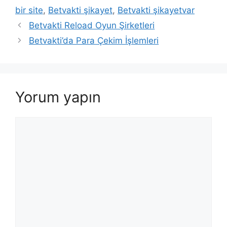
bir site
,
Betvakti şikayet
,
Betvakti şikayetvar
Yazı
Betvakti Reload Oyun Şirketleri
dolaşımı
Betvakti’da Para Çekim İşlemleri
Yorum yapın
Yorum