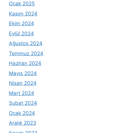
Ocak 2025
Kasım 2024
Ekim 2024
Eylül 2024
Ağustos 2024
Temmuz 2024
Haziran 2024
Mayıs 2024
Nisan 2024
Mart 2024
Şubat 2024
Ocak 2024
Aralık 2023
Kasım 2023