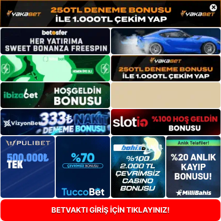
×
BETVAKTI GİRİŞ İÇİN TIKLAYINIZ!