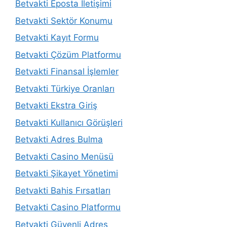
Betvakti Eposta İletişimi
Betvakti Sektör Konumu
Betvakti Kayıt Formu
Betvakti Çözüm Platformu
Betvakti Finansal İşlemler
Betvakti Türkiye Oranları
Betvakti Ekstra Giriş
Betvakti Kullanıcı Görüşleri
Betvakti Adres Bulma
Betvakti Casino Menüsü
Betvakti Şikayet Yönetimi
Betvakti Bahis Fırsatları
Betvakti Casino Platformu
Betvakti Güvenli Adres