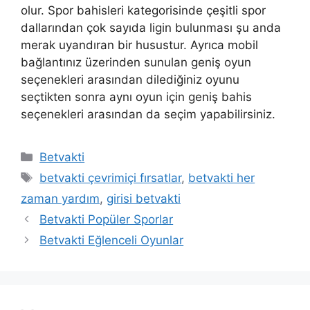
olur. Spor bahisleri kategorisinde çeşitli spor
dallarından çok sayıda ligin bulunması şu anda
merak uyandıran bir husustur. Ayrıca mobil
bağlantınız üzerinden sunulan geniş oyun
seçenekleri arasından dilediğiniz oyunu
seçtikten sonra aynı oyun için geniş bahis
seçenekleri arasından da seçim yapabilirsiniz.
Kategoriler
Betvakti
Etiketler
betvakti çevrimiçi fırsatlar
,
betvakti her
zaman yardım
,
girisi betvakti
Yazı
Betvakti Popüler Sporlar
dolaşımı
Betvakti Eğlenceli Oyunlar