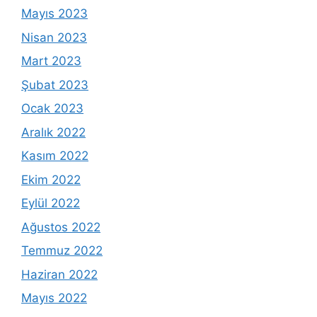
Mayıs 2023
Nisan 2023
Mart 2023
Şubat 2023
Ocak 2023
Aralık 2022
Kasım 2022
Ekim 2022
Eylül 2022
Ağustos 2022
Temmuz 2022
Haziran 2022
Mayıs 2022