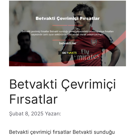
Betvakti Çevrimiçi
Fırsatlar
Şubat 8, 2025
Yazarı:
Betvakti çevrimiçi fırsatlar Betvakti sunduğu