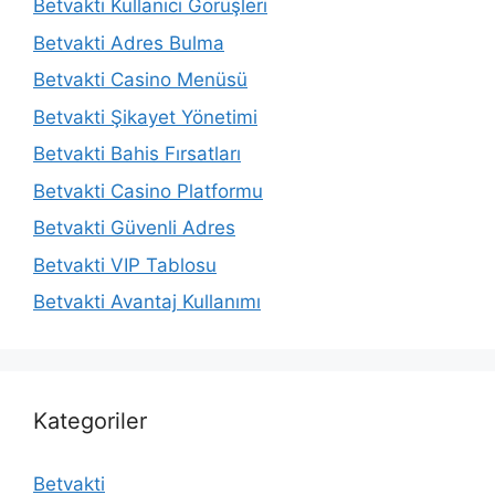
Betvakti Kullanıcı Görüşleri
Betvakti Adres Bulma
Betvakti Casino Menüsü
Betvakti Şikayet Yönetimi
Betvakti Bahis Fırsatları
Betvakti Casino Platformu
Betvakti Güvenli Adres
Betvakti VIP Tablosu
Betvakti Avantaj Kullanımı
Kategoriler
Betvakti