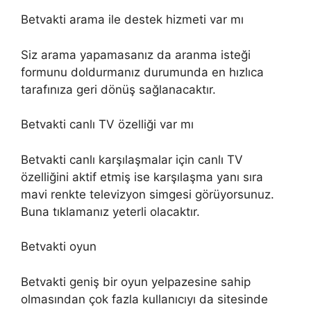
Betvakti arama ile destek hizmeti var mı
Siz arama yapamasanız da aranma isteği
formunu doldurmanız durumunda en hızlıca
tarafınıza geri dönüş sağlanacaktır.
Betvakti canlı TV özelliği var mı
Betvakti canlı karşılaşmalar için canlı TV
özelliğini aktif etmiş ise karşılaşma yanı sıra
mavi renkte televizyon simgesi görüyorsunuz.
Buna tıklamanız yeterli olacaktır.
Betvakti oyun
Betvakti geniş bir oyun yelpazesine sahip
olmasından çok fazla kullanıcıyı da sitesinde