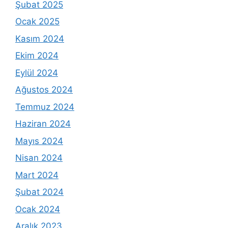
Şubat 2025
Ocak 2025
Kasım 2024
Ekim 2024
Eylül 2024
Ağustos 2024
Temmuz 2024
Haziran 2024
Mayıs 2024
Nisan 2024
Mart 2024
Şubat 2024
Ocak 2024
Aralık 2023