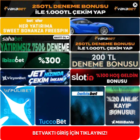
×
BETVAKTI GİRİŞ İÇİN TIKLAYINIZ!