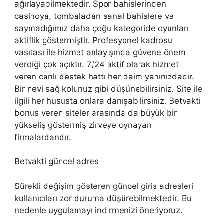
ağırlayabilmektedir. Spor bahislerinden
casinoya, tombaladan sanal bahislere ve
saymadığımız daha çoğu kategoride oyunları
aktiflik göstermiştir. Profesyonel kadrosu
vasıtası ile hizmet anlayışında güvene önem
verdiği çok açıktır. 7/24 aktif olarak hizmet
veren canlı destek hattı her daim yanınızdadır.
Bir nevi sağ kolunuz gibi düşünebilirsiniz. Site ile
ilgili her hususta onlara danışabilirsiniz. Betvakti
bonus veren siteler arasında da büyük bir
yükseliş göstermiş zirveye oynayan
firmalardandır.
Betvakti güncel adres
Sürekli değişim gösteren güncel giriş adresleri
kullanıcıları zor duruma düşürebilmektedir. Bu
nedenle uygulamayı indirmenizi öneriyoruz.