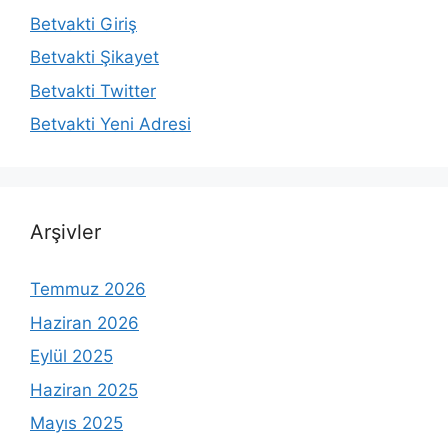
Betvakti Giriş
Betvakti Şikayet
Betvakti Twitter
Betvakti Yeni Adresi
Arşivler
Temmuz 2026
Haziran 2026
Eylül 2025
Haziran 2025
Mayıs 2025