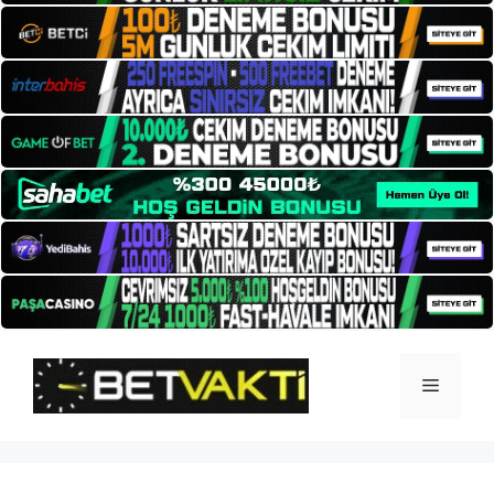
İçeriğe
atla
Menü