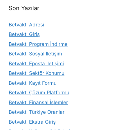
Son Yazılar
Betvakti Adresi
Betvakti Giriş
Betvakti Program İndirme
Betvakti Sosyal İletişim
Betvakti Eposta İletişimi
Betvakti Sektör Konumu
Betvakti Kayıt Formu
Betvakti Çözüm Platformu
Betvakti Finansal İşlemler
Betvakti Türkiye Oranları
Betvakti Ekstra Giriş