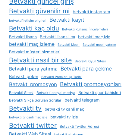
Betvakti güncel giriş
Betvakti güvenilir mi
betvakti instagram
Betvakti kayıt
betvakti i̇letişim bilgileri
Betvakti kaç oldu
Betvakti Kullanıcı İncelemeleri
Betvakti lisans
Betvakti lisanslı mı
betvakti maç izle
betvakti maç izleme
Betvakti Mobil
Betvakti mobil yatırım
Betvakti müşteri hizmetleri
Betvakti nasıl bir site
Betvakti Oyun Sitesi
Betvakti para çekme
Betvakti para yatırma
Betvakti poker
Betvakti Premier Lig Tarihi
Betvakti promosyonları
Betvakti promosyon
Betvakti spor bahisleri
Betvakti Sitesi
Betvakti sosyal medya
betvakti telegram
Betvakti Sıkça Sorulan Sorular
Betvakti tv
betvakti tv canli maç
betvakti tv izle
betvakti tv canli maç izle
Betvakti twitter
Betvakti Twitter Adresi
Betvakti Web Sitesi
betvakti whatsapp