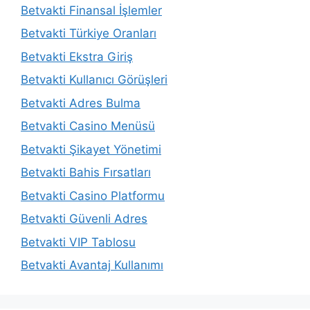
Betvakti Finansal İşlemler
Betvakti Türkiye Oranları
Betvakti Ekstra Giriş
Betvakti Kullanıcı Görüşleri
Betvakti Adres Bulma
Betvakti Casino Menüsü
Betvakti Şikayet Yönetimi
Betvakti Bahis Fırsatları
Betvakti Casino Platformu
Betvakti Güvenli Adres
Betvakti VIP Tablosu
Betvakti Avantaj Kullanımı