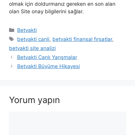
olmak için doldurmanız gereken en son alan
olan Site onay bilgilerini sağlar.
Kategoriler
Betvakti
Etiketler
betvakti canli
,
betvakti finansal fırsatlar
,
betvakti site analizi
Yazı
Betvakti Canlı Yarışmalar
dolaşımı
Betvakti Büyüme Hikayesi
Yorum yapın
Yorum