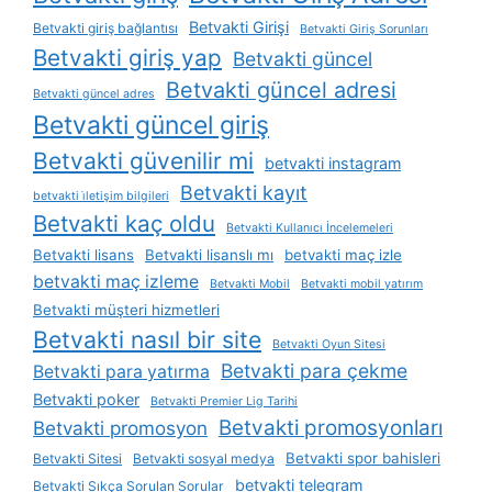
Betvakti Girişi
Betvakti giriş bağlantısı
Betvakti Giriş Sorunları
Betvakti giriş yap
Betvakti güncel
Betvakti güncel adresi
Betvakti güncel adres
Betvakti güncel giriş
Betvakti güvenilir mi
betvakti instagram
Betvakti kayıt
betvakti i̇letişim bilgileri
Betvakti kaç oldu
Betvakti Kullanıcı İncelemeleri
Betvakti lisans
Betvakti lisanslı mı
betvakti maç izle
betvakti maç izleme
Betvakti Mobil
Betvakti mobil yatırım
Betvakti müşteri hizmetleri
Betvakti nasıl bir site
Betvakti Oyun Sitesi
Betvakti para çekme
Betvakti para yatırma
Betvakti poker
Betvakti Premier Lig Tarihi
Betvakti promosyonları
Betvakti promosyon
Betvakti spor bahisleri
Betvakti Sitesi
Betvakti sosyal medya
betvakti telegram
Betvakti Sıkça Sorulan Sorular