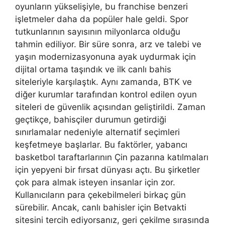
oyunların yükselişiyle, bu franchise benzeri
işletmeler daha da popüler hale geldi. Spor
tutkunlarının sayısının milyonlarca olduğu
tahmin ediliyor. Bir süre sonra, arz ve talebi ve
yaşın modernizasyonuna ayak uydurmak için
dijital ortama taşındık ve ilk canlı bahis
siteleriyle karşılaştık. Aynı zamanda, BTK ve
diğer kurumlar tarafından kontrol edilen oyun
siteleri de güvenlik açısından geliştirildi. Zaman
geçtikçe, bahisçiler durumun getirdiği
sınırlamalar nedeniyle alternatif seçimleri
keşfetmeye başlarlar. Bu faktörler, yabancı
basketbol taraftarlarının Çin pazarına katılmaları
için yepyeni bir fırsat dünyası açtı. Bu şirketler
çok para almak isteyen insanlar için zor.
Kullanıcıların para çekebilmeleri birkaç gün
sürebilir. Ancak, canlı bahisler için Betvakti
sitesini tercih ediyorsanız, geri çekilme sırasında