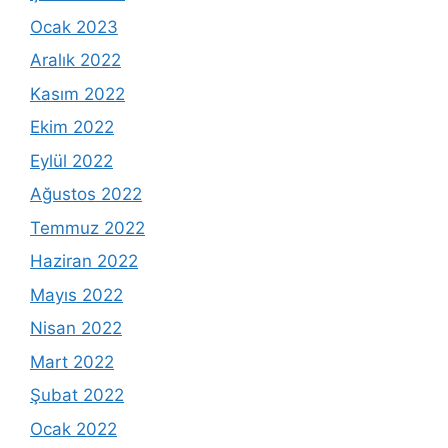
Ocak 2023
Aralık 2022
Kasım 2022
Ekim 2022
Eylül 2022
Ağustos 2022
Temmuz 2022
Haziran 2022
Mayıs 2022
Nisan 2022
Mart 2022
Şubat 2022
Ocak 2022