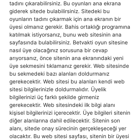
tadını çıkarabilirsiniz. Bu oyunları ana ekrana
giderek sitede bulabilirsiniz. Sitedeki bu
oyunların tadını çıkarmak için ana ekranın bir
üyesi olmanız gerekir. Bahis ortaklığı programına
katılmak istiyorsanız, bunu web sitesinin ana
sayfasında bulabilirsiniz. Betvakti oyun sitesine
nasıl üye olacağınız sorusuna bir cevap
arıyorsanız, önce sitenin ana ekranındaki yeni
üye sekmesini tıklamanız gerekir. Web sitesinde
bu sekmedeki bazı alanları doldurmanız
gerekecektir. Web sitesi bu alanları kendi web
sitesi bilgilerinizle doldurmalıdır. Üyelik
bilgilerinizi üç farklı şekilde girmeniz
gerekecektir. Web sitesindeki ilk bilgi alanı
kişisel bilgilerinizi içerecektir. Üye bilgileri sitenin
diğer alanlarına dahil edilecektir. Sitenin son
alanı, sitede onay sürecinin gerçekleşeceği yer
olacaktır. Bu web sitesi sayfası, sitenin bir üyesi