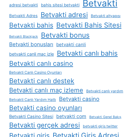
Betvakti
adresi betvakti
bahis sitesi betvakti
Betvakti adresi
Betvakti Adres
Betvakti altyapısı
Betvakti Bahis Sitesi
Betvakti bahis
Betvakti bonus
Betvakti Blackjack
Betvakti bonusları
betvakti canli
Betvakti canlı bahis
betvakti canli maç izle
Betvakti canlı casino
Betvakti Canlı Casino Oyunları
Betvakti canlı destek
Betvakti canlı maç izleme
Betvakti canlı yardım
Betvakti casino
Betvakti Canlı Yardım Hattı
Betvakti casino oyunları
betvakti com
Betvakti Casino Sitesi
Betvakti Genel Bakış
Betvakti gerçek adresi
betvakti giris twitter
Betvakti Giriş Adresi
Betvakti giriş