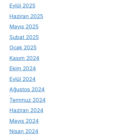
Eylül 2025
Haziran 2025
Mayıs 2025
Şubat 2025
Ocak 2025
Kasım 2024
Ekim 2024
Eylül 2024
Ağustos 2024
Temmuz 2024
Haziran 2024
Mayıs 2024
Nisan 2024