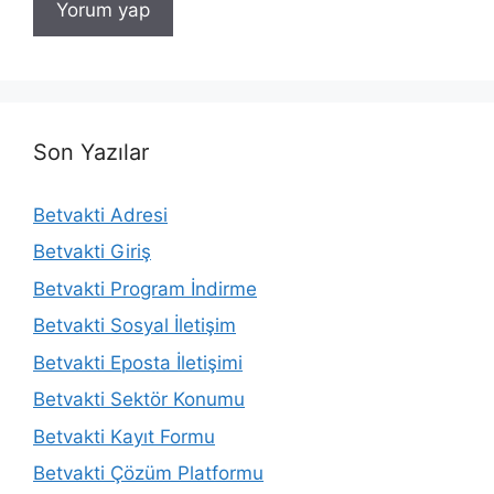
Son Yazılar
Betvakti Adresi
Betvakti Giriş
Betvakti Program İndirme
Betvakti Sosyal İletişim
Betvakti Eposta İletişimi
Betvakti Sektör Konumu
Betvakti Kayıt Formu
Betvakti Çözüm Platformu