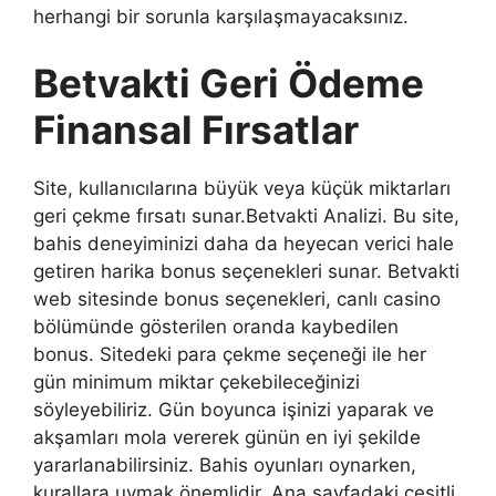
herhangi bir sorunla karşılaşmayacaksınız.
Betvakti Geri Ödeme
Finansal Fırsatlar
Site, kullanıcılarına büyük veya küçük miktarları
geri çekme fırsatı sunar.Betvakti Analizi. Bu site,
bahis deneyiminizi daha da heyecan verici hale
getiren harika bonus seçenekleri sunar. Betvakti
web sitesinde bonus seçenekleri, canlı casino
bölümünde gösterilen oranda kaybedilen
bonus. Sitedeki para çekme seçeneği ile her
gün minimum miktar çekebileceğinizi
söyleyebiliriz. Gün boyunca işinizi yaparak ve
akşamları mola vererek günün en iyi şekilde
yararlanabilirsiniz. Bahis oyunları oynarken,
kurallara uymak önemlidir. Ana sayfadaki çeşitli