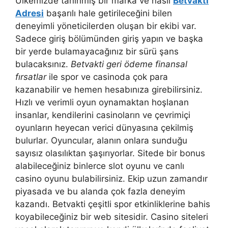
Ülkemizde tanınmış bir marka ve nasıl
Betvakti
Adresi
başarılı hale getirileceğini bilen
deneyimli yöneticilerden oluşan bir ekibi var.
Sadece giriş bölümünden giriş yapın ve başka
bir yerde bulamayacağınız bir sürü şans
bulacaksınız.
Betvakti geri ödeme finansal
fırsatlar
ile spor ve casinoda çok para
kazanabilir ve hemen hesabınıza girebilirsiniz.
Hızlı ve verimli oyun oynamaktan hoşlanan
insanlar, kendilerini casinoların ve çevrimiçi
oyunların heyecan verici dünyasına çekilmiş
bulurlar. Oyuncular, alanın onlara sunduğu
sayısız olasılıktan şaşırıyorlar. Sitede bir bonus
alabileceğiniz binlerce slot oyunu ve canlı
casino oyunu bulabilirsiniz. Ekip uzun zamandır
piyasada ve bu alanda çok fazla deneyim
kazandı. Betvakti çeşitli spor etkinliklerine bahis
koyabileceğiniz bir web sitesidir. Casino siteleri