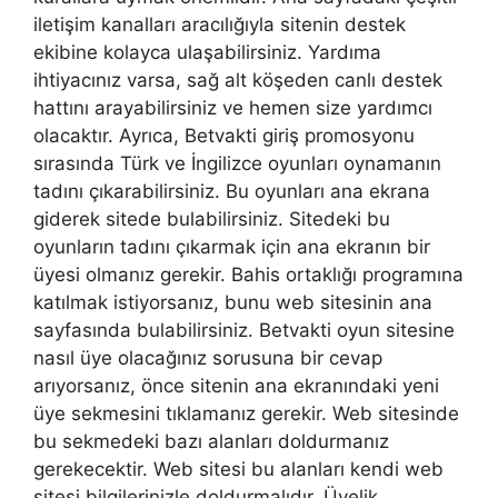
iletişim kanalları aracılığıyla sitenin destek
ekibine kolayca ulaşabilirsiniz. Yardıma
ihtiyacınız varsa, sağ alt köşeden canlı destek
hattını arayabilirsiniz ve hemen size yardımcı
olacaktır. Ayrıca, Betvakti giriş promosyonu
sırasında Türk ve İngilizce oyunları oynamanın
tadını çıkarabilirsiniz. Bu oyunları ana ekrana
giderek sitede bulabilirsiniz. Sitedeki bu
oyunların tadını çıkarmak için ana ekranın bir
üyesi olmanız gerekir. Bahis ortaklığı programına
katılmak istiyorsanız, bunu web sitesinin ana
sayfasında bulabilirsiniz. Betvakti oyun sitesine
nasıl üye olacağınız sorusuna bir cevap
arıyorsanız, önce sitenin ana ekranındaki yeni
üye sekmesini tıklamanız gerekir. Web sitesinde
bu sekmedeki bazı alanları doldurmanız
gerekecektir. Web sitesi bu alanları kendi web
sitesi bilgilerinizle doldurmalıdır. Üyelik