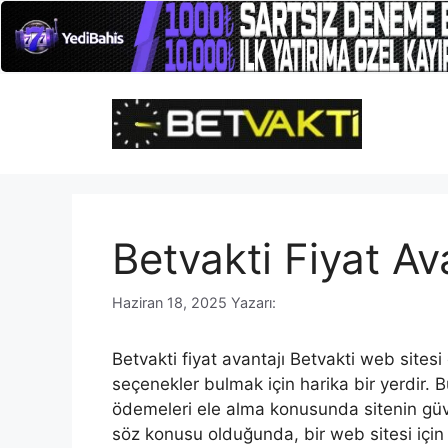
İçeriğe
atla
Betvakti Fiyat Av
Haziran 18, 2025
Yazarı:
Betvakti fiyat avantajı Betvakti web sitesi
seçenekler bulmak için harika bir yerdir.
ödemeleri ele alma konusunda sitenin güven
söz konusu olduğunda, bir web sitesi için