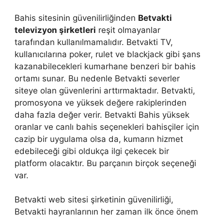
Bahis sitesinin güvenilirliğinden
Betvakti
televizyon şirketleri
reşit olmayanlar
tarafından kullanılmamalıdır. Betvakti TV,
kullanıcılarına poker, rulet ve blackjack gibi şans
kazanabilecekleri kumarhane benzeri bir bahis
ortamı sunar. Bu nedenle Betvakti severler
siteye olan güvenlerini arttırmaktadır. Betvakti,
promosyona ve yüksek değere rakiplerinden
daha fazla değer verir. Betvakti Bahis yüksek
oranlar ve canlı bahis seçenekleri bahisçiler için
cazip bir uygulama olsa da, kumarın hizmet
edebileceği gibi oldukça ilgi çekecek bir
platform olacaktır. Bu parçanın birçok seçeneği
var.
Betvakti web sitesi şirketinin güvenilirliği,
Betvakti hayranlarının her zaman ilk önce önem