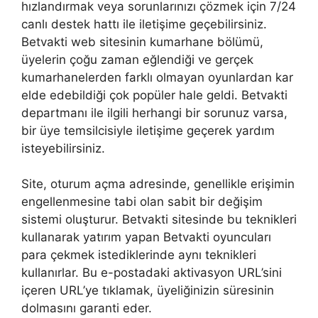
hızlandırmak veya sorunlarınızı çözmek için 7/24
canlı destek hattı ile iletişime geçebilirsiniz.
Betvakti web sitesinin kumarhane bölümü,
üyelerin çoğu zaman eğlendiği ve gerçek
kumarhanelerden farklı olmayan oyunlardan kar
elde edebildiği çok popüler hale geldi. Betvakti
departmanı ile ilgili herhangi bir sorunuz varsa,
bir üye temsilcisiyle iletişime geçerek yardım
isteyebilirsiniz.
Site, oturum açma adresinde, genellikle erişimin
engellenmesine tabi olan sabit bir değişim
sistemi oluşturur. Betvakti sitesinde bu teknikleri
kullanarak yatırım yapan Betvakti oyuncuları
para çekmek istediklerinde aynı teknikleri
kullanırlar. Bu e-postadaki aktivasyon URL’sini
içeren URL’ye tıklamak, üyeliğinizin süresinin
dolmasını garanti eder.