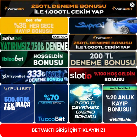
×
BETVAKTI GİRİŞ İÇİN TIKLAYINIZ!