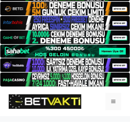
İçeriğe
atla
Menü