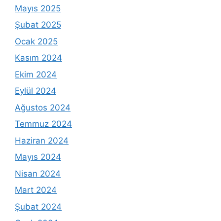
Mayıs 2025
Şubat 2025
Ocak 2025
Kasım 2024
Ekim 2024
Eylül 2024
Ağustos 2024
Temmuz 2024
Haziran 2024
Mayıs 2024
Nisan 2024
Mart 2024
Şubat 2024