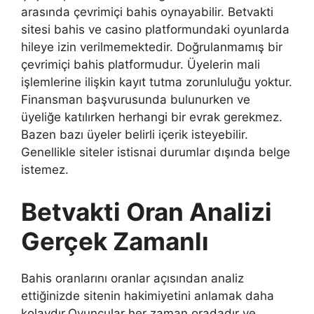
arasında çevrimiçi bahis oynayabilir. Betvakti
sitesi bahis ve casino platformundaki oyunlarda
hileye izin verilmemektedir. Doğrulanmamış bir
çevrimiçi bahis platformudur. Üyelerin mali
işlemlerine ilişkin kayıt tutma zorunluluğu yoktur.
Finansman başvurusunda bulunurken ve
üyeliğe katılırken herhangi bir evrak gerekmez.
Bazen bazı üyeler belirli içerik isteyebilir.
Genellikle siteler istisnai durumlar dışında belge
istemez.
Betvakti Oran Analizi
Gerçek Zamanlı
Bahis oranlarını oranlar açısından analiz
ettiğinizde sitenin hakimiyetini anlamak daha
kolaydır.Oyuncular her zaman oradadır ve