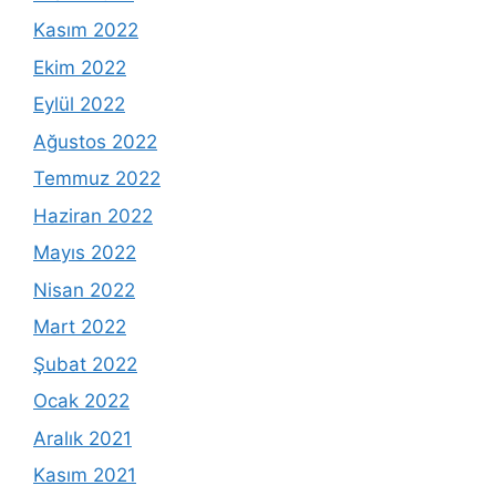
Kasım 2022
Ekim 2022
Eylül 2022
Ağustos 2022
Temmuz 2022
Haziran 2022
Mayıs 2022
Nisan 2022
Mart 2022
Şubat 2022
Ocak 2022
Aralık 2021
Kasım 2021