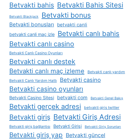
Betvakti Bahis Sitesi
Betvakti bahis
Betvakti bonus
Betvakti Blackjack
Betvakti bonusları
betvakti canli
Betvakti canlı bahis
betvakti canli maç izle
Betvakti canlı casino
Betvakti Canlı Casino Oyunları
Betvakti canlı destek
Betvakti canlı maç izleme
Betvakti canlı yardım
Betvakti casino
Betvakti Canlı Yardım Hattı
Betvakti casino oyunları
betvakti com
Betvakti Casino Sitesi
Betvakti Genel Bakış
Betvakti gerçek adresi
betvakti giris twitter
Betvakti Giriş Adresi
Betvakti giriş
Betvakti Girişi
Betvakti giriş bağlantısı
Betvakti Giriş Sorunları
Betvakti giriş yap
Betvakti güncel