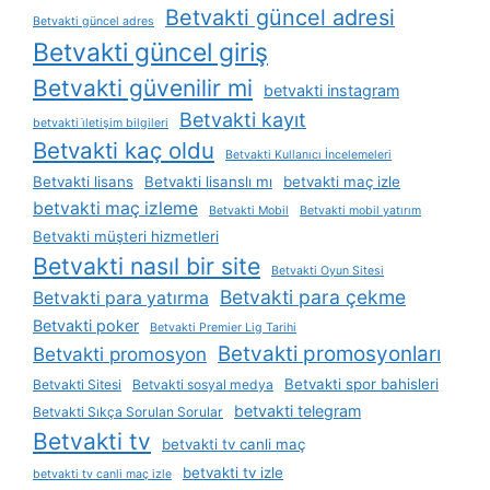
Betvakti güncel adresi
Betvakti güncel adres
Betvakti güncel giriş
Betvakti güvenilir mi
betvakti instagram
Betvakti kayıt
betvakti i̇letişim bilgileri
Betvakti kaç oldu
Betvakti Kullanıcı İncelemeleri
Betvakti lisans
Betvakti lisanslı mı
betvakti maç izle
betvakti maç izleme
Betvakti Mobil
Betvakti mobil yatırım
Betvakti müşteri hizmetleri
Betvakti nasıl bir site
Betvakti Oyun Sitesi
Betvakti para çekme
Betvakti para yatırma
Betvakti poker
Betvakti Premier Lig Tarihi
Betvakti promosyonları
Betvakti promosyon
Betvakti spor bahisleri
Betvakti Sitesi
Betvakti sosyal medya
betvakti telegram
Betvakti Sıkça Sorulan Sorular
Betvakti tv
betvakti tv canli maç
betvakti tv izle
betvakti tv canli maç izle