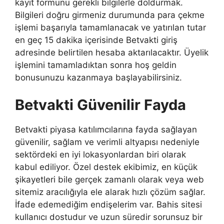
kayıt formunu gerekli bilgilerle doldurmak.
Bilgileri doğru girmeniz durumunda para çekme
işlemi başarıyla tamamlanacak ve yatırılan tutar
en geç 15 dakika içerisinde Betvakti giriş
adresinde belirtilen hesaba aktarılacaktır. Üyelik
işlemini tamamladıktan sonra hoş geldin
bonusunuzu kazanmaya başlayabilirsiniz.
Betvakti Güvenilir Fayda
Betvakti piyasa katılımcılarına fayda sağlayan
güvenilir, sağlam ve verimli altyapısı nedeniyle
sektördeki en iyi lokasyonlardan biri olarak
kabul ediliyor. Özel destek ekibimiz, en küçük
şikayetleri bile gerçek zamanlı olarak veya web
sitemiz aracılığıyla ele alarak hızlı çözüm sağlar.
İfade edemediğim endişelerim var. Bahis sitesi
kullanıcı dostudur ve uzun süredir sorunsuz bir