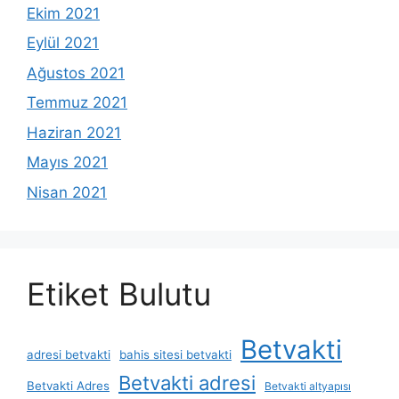
Ekim 2021
Eylül 2021
Ağustos 2021
Temmuz 2021
Haziran 2021
Mayıs 2021
Nisan 2021
Etiket Bulutu
Betvakti
adresi betvakti
bahis sitesi betvakti
Betvakti adresi
Betvakti Adres
Betvakti altyapısı