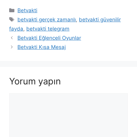
Kategoriler
Betvakti
Etiketler
betvakti gerçek zamanlı
,
betvakti güvenilir
fayda
,
betvakti telegram
Yazı
Betvakti Eğlenceli Oyunlar
dolaşımı
Betvakti Kısa Mesaj
Yorum yapın
Yorum