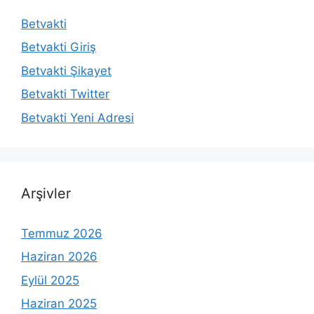
Betvakti
Betvakti Giriş
Betvakti Şikayet
Betvakti Twitter
Betvakti Yeni Adresi
Arşivler
Temmuz 2026
Haziran 2026
Eylül 2025
Haziran 2025