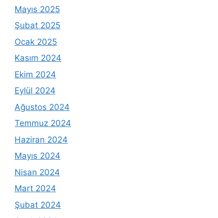
Mayıs 2025
Şubat 2025
Ocak 2025
Kasım 2024
Ekim 2024
Eylül 2024
Ağustos 2024
Temmuz 2024
Haziran 2024
Mayıs 2024
Nisan 2024
Mart 2024
Şubat 2024