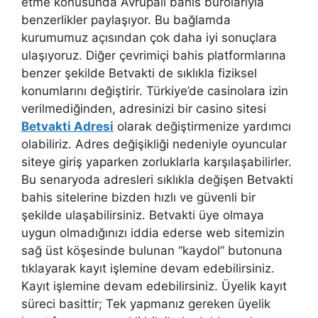
etme konusunda Avrupalı ​​bahis bürolarıyla
benzerlikler paylaşıyor. Bu bağlamda
kurumumuz açısından çok daha iyi sonuçlara
ulaşıyoruz. Diğer çevrimiçi bahis platformlarına
benzer şekilde Betvakti de sıklıkla fiziksel
konumlarını değiştirir. Türkiye’de casinolara izin
verilmediğinden, adresinizi bir casino sitesi
Betvakti Adresi
olarak değiştirmenize yardımcı
olabiliriz. Adres değişikliği nedeniyle oyuncular
siteye giriş yaparken zorluklarla karşılaşabilirler.
Bu senaryoda adresleri sıklıkla değişen Betvakti
bahis sitelerine bizden hızlı ve güvenli bir
şekilde ulaşabilirsiniz. Betvakti üye olmaya
uygun olmadığınızı iddia ederse web sitemizin
sağ üst köşesinde bulunan “kaydol” butonuna
tıklayarak kayıt işlemine devam edebilirsiniz.
Kayıt işlemine devam edebilirsiniz. Üyelik kayıt
süreci basittir; Tek yapmanız gereken üyelik