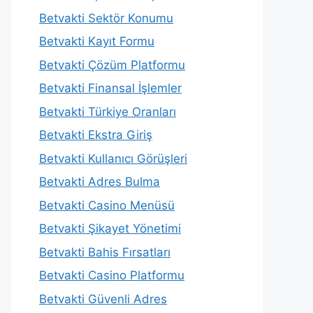
Betvakti Sektör Konumu
Betvakti Kayıt Formu
Betvakti Çözüm Platformu
Betvakti Finansal İşlemler
Betvakti Türkiye Oranları
Betvakti Ekstra Giriş
Betvakti Kullanıcı Görüşleri
Betvakti Adres Bulma
Betvakti Casino Menüsü
Betvakti Şikayet Yönetimi
Betvakti Bahis Fırsatları
Betvakti Casino Platformu
Betvakti Güvenli Adres