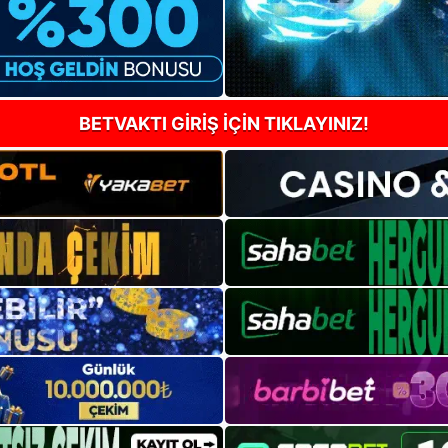
BETVAKTI GİRİŞ İÇİN TIKLAYINIZ!