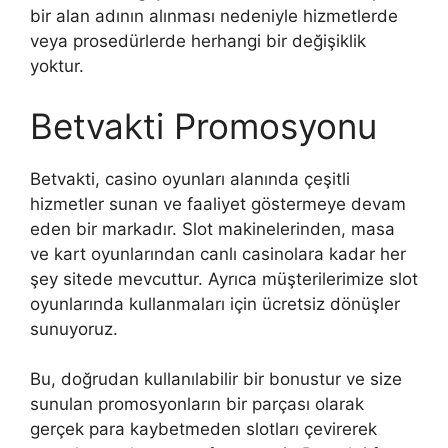
bir alan adının alınması nedeniyle hizmetlerde
veya prosedürlerde herhangi bir değişiklik
yoktur.
Betvakti Promosyonu
Betvakti, casino oyunları alanında çeşitli
hizmetler sunan ve faaliyet göstermeye devam
eden bir markadır. Slot makinelerinden, masa
ve kart oyunlarından canlı casinolara kadar her
şey sitede mevcuttur. Ayrıca müşterilerimize slot
oyunlarında kullanmaları için ücretsiz dönüşler
sunuyoruz.
Bu, doğrudan kullanılabilir bir bonustur ve size
sunulan promosyonların bir parçası olarak
gerçek para kaybetmeden slotları çevirerek