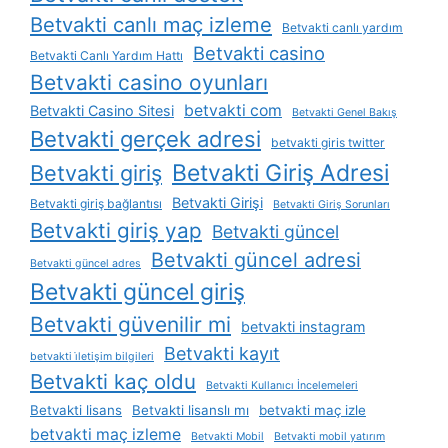
Betvakti canlı maç izleme
Betvakti canlı yardım
Betvakti casino
Betvakti Canlı Yardım Hattı
Betvakti casino oyunları
betvakti com
Betvakti Casino Sitesi
Betvakti Genel Bakış
Betvakti gerçek adresi
betvakti giris twitter
Betvakti Giriş Adresi
Betvakti giriş
Betvakti Girişi
Betvakti giriş bağlantısı
Betvakti Giriş Sorunları
Betvakti giriş yap
Betvakti güncel
Betvakti güncel adresi
Betvakti güncel adres
Betvakti güncel giriş
Betvakti güvenilir mi
betvakti instagram
Betvakti kayıt
betvakti i̇letişim bilgileri
Betvakti kaç oldu
Betvakti Kullanıcı İncelemeleri
Betvakti lisans
Betvakti lisanslı mı
betvakti maç izle
betvakti maç izleme
Betvakti Mobil
Betvakti mobil yatırım