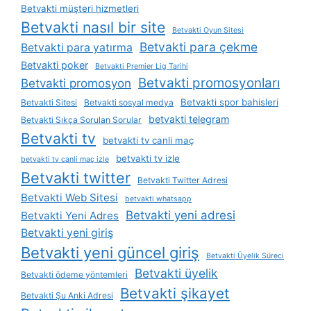
Betvakti müşteri hizmetleri
Betvakti nasıl bir site
Betvakti Oyun Sitesi
Betvakti para çekme
Betvakti para yatırma
Betvakti poker
Betvakti Premier Lig Tarihi
Betvakti promosyonları
Betvakti promosyon
Betvakti spor bahisleri
Betvakti Sitesi
Betvakti sosyal medya
betvakti telegram
Betvakti Sıkça Sorulan Sorular
Betvakti tv
betvakti tv canli maç
betvakti tv izle
betvakti tv canli maç izle
Betvakti twitter
Betvakti Twitter Adresi
Betvakti Web Sitesi
betvakti whatsapp
Betvakti yeni adresi
Betvakti Yeni Adres
Betvakti yeni giriş
Betvakti yeni güncel giriş
Betvakti Üyelik Süreci
Betvakti üyelik
Betvakti ödeme yöntemleri
Betvakti şikayet
Betvakti Şu Anki Adresi