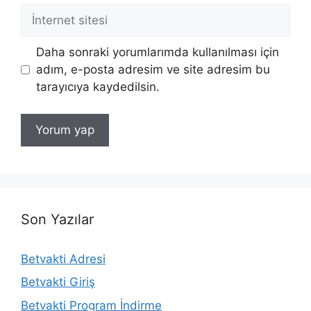
İnternet
sitesi
Daha sonraki yorumlarımda kullanılması için
adım, e-posta adresim ve site adresim bu
tarayıcıya kaydedilsin.
Son Yazılar
Betvakti Adresi
Betvakti Giriş
Betvakti Program İndirme