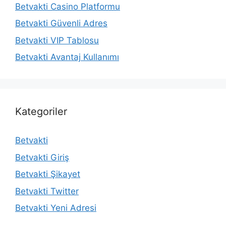
Betvakti Casino Platformu
Betvakti Güvenli Adres
Betvakti VIP Tablosu
Betvakti Avantaj Kullanımı
Kategoriler
Betvakti
Betvakti Giriş
Betvakti Şikayet
Betvakti Twitter
Betvakti Yeni Adresi