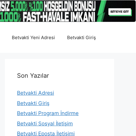
Betvakti Yeni Adresi
Betvakti Giriş
Son Yazılar
Betvakti Adresi
Betvakti Giriş
Betvakti Program İndirme
Betvakti Sosyal İletişim
Betvakti Eposta İletişimi