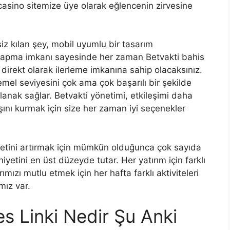
casino sitemize üye olarak eğlencenin zirvesine
iz kılan şey, mobil uyumlu bir tasarım
 yapma imkanı sayesinde her zaman Betvakti bahis
direkt olarak ilerleme imkanına sahip olacaksınız.
temel seviyesini çok ama çok başarılı bir şekilde
anak sağlar. Betvakti yönetimi, etkileşimi daha
ışını kurmak için size her zaman iyi seçenekler
tini artırmak için mümkün olduğunca çok sayıda
tini en üst düzeyde tutar. Her yatırım için farklı
ımızı mutlu etmek için her hafta farklı aktiviteleri
mız var.
s Linki Nedir Şu Anki