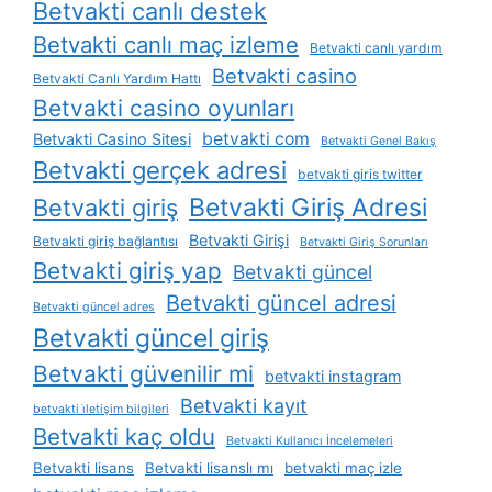
Betvakti canlı destek
Betvakti canlı maç izleme
Betvakti canlı yardım
Betvakti casino
Betvakti Canlı Yardım Hattı
Betvakti casino oyunları
betvakti com
Betvakti Casino Sitesi
Betvakti Genel Bakış
Betvakti gerçek adresi
betvakti giris twitter
Betvakti Giriş Adresi
Betvakti giriş
Betvakti Girişi
Betvakti giriş bağlantısı
Betvakti Giriş Sorunları
Betvakti giriş yap
Betvakti güncel
Betvakti güncel adresi
Betvakti güncel adres
Betvakti güncel giriş
Betvakti güvenilir mi
betvakti instagram
Betvakti kayıt
betvakti i̇letişim bilgileri
Betvakti kaç oldu
Betvakti Kullanıcı İncelemeleri
Betvakti lisans
Betvakti lisanslı mı
betvakti maç izle