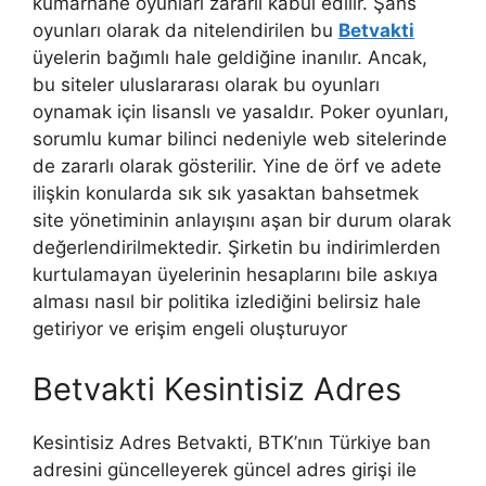
kumarhane oyunları zararlı kabul edilir. Şans
oyunları olarak da nitelendirilen bu
Betvakti
üyelerin bağımlı hale geldiğine inanılır. Ancak,
bu siteler uluslararası olarak bu oyunları
oynamak için lisanslı ve yasaldır. Poker oyunları,
sorumlu kumar bilinci nedeniyle web sitelerinde
de zararlı olarak gösterilir. Yine de örf ve adete
ilişkin konularda sık sık yasaktan bahsetmek
site yönetiminin anlayışını aşan bir durum olarak
değerlendirilmektedir. Şirketin bu indirimlerden
kurtulamayan üyelerinin hesaplarını bile askıya
alması nasıl bir politika izlediğini belirsiz hale
getiriyor ve erişim engeli oluşturuyor
Betvakti Kesintisiz Adres
Kesintisiz Adres Betvakti, BTK’nın Türkiye ban
adresini güncelleyerek güncel adres girişi ile