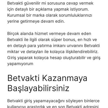
Betvakti güvenilir mi sorusuna cevap vermek
için detaylı bir açıklama yapmak istiyorum.
Kurumsal bir marka olarak sorumluluklarınızı
yerine getirmeye devam edin.
Birçok alanda hizmet vermeye devam eden
Betvakti ile ilgili olarak süper bonus, en hızlı ve
en detaylı para yatırma imkanı unvanını Betvakti
miktar ve detayları ile kolayca ilişkilendirebiliriz.
Giriş yaparak kolayca hesap oluşturabilir ve giriş
yapamıyorum
Betvakti Kazanmaya
Başlayabilirsiniz
Betvakti giriş yapamayacağını söyleyen binlerce
kullanıcıyı araştırdık ve en son Betvakti adresini