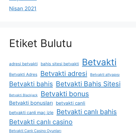
Nisan 2021
Etiket Bulutu
Betvakti
adresi betvakti
bahis sitesi betvakti
Betvakti adresi
Betvakti Adres
Betvakti altyapısı
Betvakti Bahis Sitesi
Betvakti bahis
Betvakti bonus
Betvakti Blackjack
Betvakti bonusları
betvakti canli
Betvakti canlı bahis
betvakti canli maç izle
Betvakti canlı casino
Betvakti Canlı Casino Oyunları