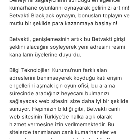
Deneyimli sağlayıcıların sunduğu en eğlenceli
kumarhane oyunlarını oynayarak gelirinizi artırın!
Betvakti Blackjack oynayın, bonusları toplayın ve
mutlu bir şekilde para kazanmaya başlayın!
Betvakti, genişlemesinin artık bu Betvakti girişi
şeklini alacağını söyleyerek yeni adresini resmi
kanalların üyelerine duyurdu.
Bilgi Teknolojileri Kurumu’nun farklı alan
adreslerini benimseyerek koyduğu katı erişim
engellerini aşmak için oyun ofisi, bu arama
sürecinde aradığınız heyecanı bulmanızı
sağlayacak web sitesini size daha iyi bir şekilde
sunuyor. Hepimizin bildiği gibi, Betvakti canlı
web sitesinin Türkiye’de halka açık olarak
hizmet vermesine izin verilmemektedir. Bu
sitelerde tanımlanan canlı kumarhaneler ve