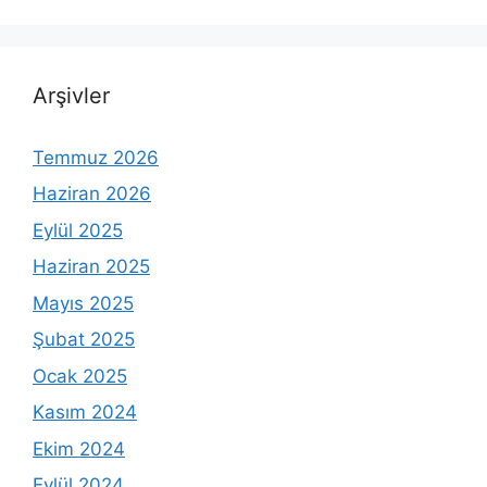
Arşivler
Temmuz 2026
Haziran 2026
Eylül 2025
Haziran 2025
Mayıs 2025
Şubat 2025
Ocak 2025
Kasım 2024
Ekim 2024
Eylül 2024