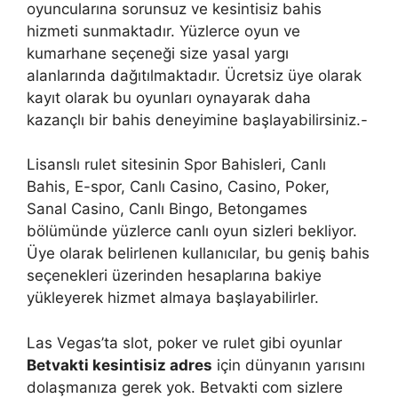
oyuncularına sorunsuz ve kesintisiz bahis
hizmeti sunmaktadır. Yüzlerce oyun ve
kumarhane seçeneği size yasal yargı
alanlarında dağıtılmaktadır. Ücretsiz üye olarak
kayıt olarak bu oyunları oynayarak daha
kazançlı bir bahis deneyimine başlayabilirsiniz.-
Lisanslı rulet sitesinin Spor Bahisleri, Canlı
Bahis, E-spor, Canlı Casino, Casino, Poker,
Sanal Casino, Canlı Bingo, Betongames
bölümünde yüzlerce canlı oyun sizleri bekliyor.
Üye olarak belirlenen kullanıcılar, bu geniş bahis
seçenekleri üzerinden hesaplarına bakiye
yükleyerek hizmet almaya başlayabilirler.
Las Vegas’ta slot, poker ve rulet gibi oyunlar
Betvakti kesintisiz adres
için dünyanın yarısını
dolaşmanıza gerek yok. Betvakti com sizlere