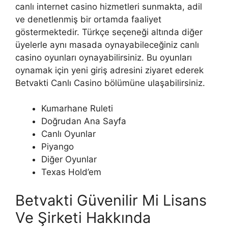
canlı internet casino hizmetleri sunmakta, adil
ve denetlenmiş bir ortamda faaliyet
göstermektedir. Türkçe seçeneği altında diğer
üyelerle aynı masada oynayabileceğiniz canlı
casino oyunları oynayabilirsiniz. Bu oyunları
oynamak için yeni giriş adresini ziyaret ederek
Betvakti Canlı Casino bölümüne ulaşabilirsiniz.
Kumarhane Ruleti
Doğrudan Ana Sayfa
Canlı Oyunlar
Piyango
Diğer Oyunlar
Texas Hold’em
Betvakti Güvenilir Mi Lisans
Ve Şirketi Hakkında