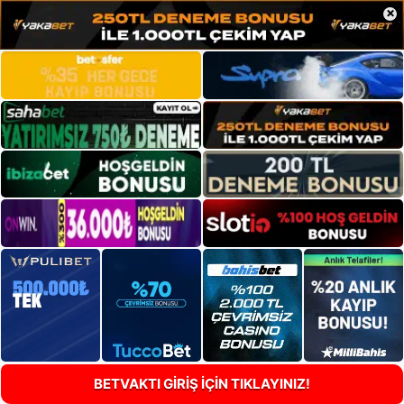
×
BETVAKTI GİRİŞ İÇİN TIKLAYINIZ!