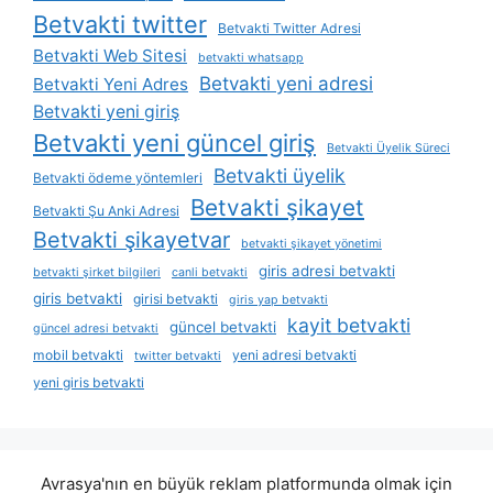
Betvakti twitter
Betvakti Twitter Adresi
Betvakti Web Sitesi
betvakti whatsapp
Betvakti yeni adresi
Betvakti Yeni Adres
Betvakti yeni giriş
Betvakti yeni güncel giriş
Betvakti Üyelik Süreci
Betvakti üyelik
Betvakti ödeme yöntemleri
Betvakti şikayet
Betvakti Şu Anki Adresi
Betvakti şikayetvar
betvakti şikayet yönetimi
giris adresi betvakti
betvakti şirket bilgileri
canli betvakti
giris betvakti
girisi betvakti
giris yap betvakti
kayit betvakti
güncel betvakti
güncel adresi betvakti
mobil betvakti
yeni adresi betvakti
twitter betvakti
yeni giris betvakti
Avrasya'nın en büyük reklam platformunda olmak için