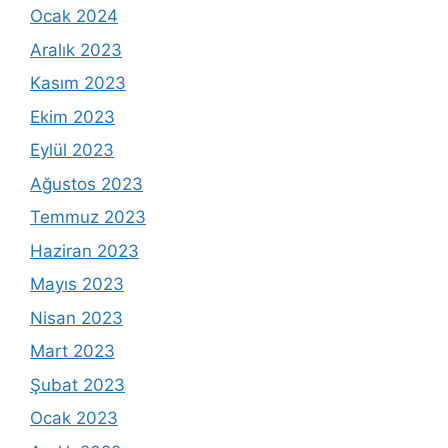
Ocak 2024
Aralık 2023
Kasım 2023
Ekim 2023
Eylül 2023
Ağustos 2023
Temmuz 2023
Haziran 2023
Mayıs 2023
Nisan 2023
Mart 2023
Şubat 2023
Ocak 2023