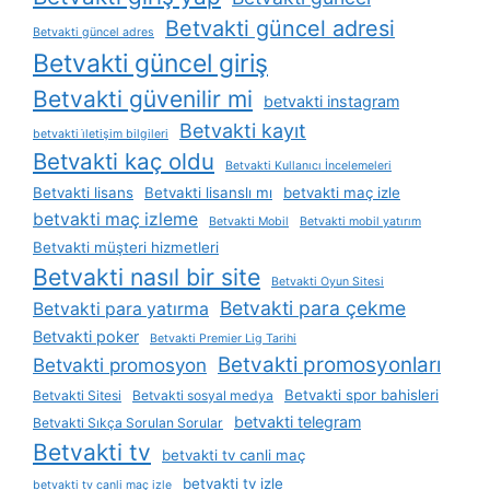
Betvakti güncel adresi
Betvakti güncel adres
Betvakti güncel giriş
Betvakti güvenilir mi
betvakti instagram
Betvakti kayıt
betvakti i̇letişim bilgileri
Betvakti kaç oldu
Betvakti Kullanıcı İncelemeleri
Betvakti lisans
Betvakti lisanslı mı
betvakti maç izle
betvakti maç izleme
Betvakti Mobil
Betvakti mobil yatırım
Betvakti müşteri hizmetleri
Betvakti nasıl bir site
Betvakti Oyun Sitesi
Betvakti para çekme
Betvakti para yatırma
Betvakti poker
Betvakti Premier Lig Tarihi
Betvakti promosyonları
Betvakti promosyon
Betvakti spor bahisleri
Betvakti Sitesi
Betvakti sosyal medya
betvakti telegram
Betvakti Sıkça Sorulan Sorular
Betvakti tv
betvakti tv canli maç
betvakti tv izle
betvakti tv canli maç izle