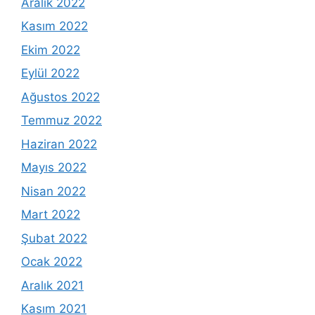
Aralık 2022
Kasım 2022
Ekim 2022
Eylül 2022
Ağustos 2022
Temmuz 2022
Haziran 2022
Mayıs 2022
Nisan 2022
Mart 2022
Şubat 2022
Ocak 2022
Aralık 2021
Kasım 2021