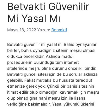
Betvakti Güvenilir
Mi Yasal Mı
Mayıs 18, 2022
Yazarı:
Betvakti
Betvakti güvenilir mi yasal mı Bahis oynayanlar
bilirler; bahis oynadığınız sitenin meşru olması
oldukça önceliklidir. Aslında maddi
prosedürlerin bulunduğu tüm internet
sitelerinde meşru olma durumu öncelikli biridir.
Betvakti güncel sitesi için de bu sorular aklınıza
gelebilir. Fakat mutlaka bu hususta tereddüt
etmenize gerek yok. Çünkü bir bahis sitesinin
itimat edilir olup olmadığını kavramak için meşru
olup olmadığına hani meşru izin ile lisans
verildiğine bakılmalıdır. Yasal yükümlülüklerini