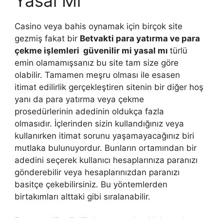
Yasal Mı
Casino veya bahis oynamak için birçok site
gezmiş fakat bir
Betvakti para yatırma ve para
çekme işlemleri güvenilir mi yasal mı
türlü
emin olamamışsanız bu site tam size göre
olabilir. Tamamen meşru olması ile esasen
itimat edilirlik gerçekleştiren sitenin bir diğer hoş
yanı da para yatırma veya çekme
prosedürlerinin adedinin oldukça fazla
olmasıdır. İçlerinden sizin kullandığınız veya
kullanırken itimat sorunu yaşamayacağınız biri
mutlaka bulunuyordur. Bunların ortamından bir
adedini seçerek kullanıcı hesaplarınıza paranızı
gönderebilir veya hesaplarınızdan paranızı
basitçe çekebilirsiniz. Bu yöntemlerden
birtakımları alttaki gibi sıralanabilir.