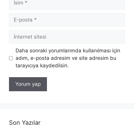
E-
posta
İnternet
sitesi
Daha sonraki yorumlarımda kullanılması için
adım, e-posta adresim ve site adresim bu
tarayıcıya kaydedilsin.
Son Yazılar