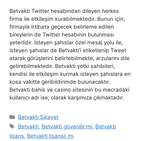
Betvakti Twitter hesabından dileyen herkes
firma ile etkileşim kurabilmektedir. Bunun için;
firmayla irtibata geçecek belirleme edilen
bireylerin de Twitter hesabının bulunması
yeterlidir. İsteyen şahıslar özel mesaj yolu ile,
isteyen şahıslar de Betvakti’i etiketlenip Tweet
atarak görüşlerini belirtebilmekte, arzularını dile
getirebilmektedir. Betvakti yetki sahibileri,
kendisi ile etkileşim kurmak isteyen şahıslara en
kosa vakitte geribildirimde bulunacaktır.
Betvakti bahis ve casino sitesinin bu mecradaki
kullanıcı adı ise; olarak karşımıza çıkmaktadır.
Kategoriler
Betvakti Şikayet
Etiketler
Betvakti
,
Betvakti güvenilir mi
,
Betvakti
lisans
,
Betvakti lisanslı mı