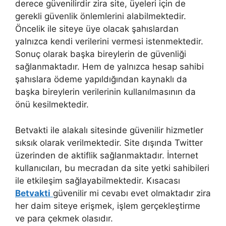
derece güvenilirdir zira site, üyeleri için de
gerekli güvenlik önlemlerini alabilmektedir.
Öncelik ile siteye üye olacak şahıslardan
yalnızca kendi verilerini vermesi istenmektedir.
Sonuç olarak başka bireylerin de güvenliği
sağlanmaktadır. Hem de yalnızca hesap sahibi
şahıslara ödeme yapıldığından kaynaklı da
başka bireylerin verilerinin kullanılmasının da
önü kesilmektedir.
Betvakti ile alakalı sitesinde güvenilir hizmetler
sıksık olarak verilmektedir. Site dışında Twitter
üzerinden de aktiflik sağlanmaktadır. İnternet
kullanıcıları, bu mecradan da site yetki sahibileri
ile etkileşim sağlayabilmektedir. Kısacası
Betvakti
güvenilir mi cevabı evet olmaktadır zira
her daim siteye erişmek, işlem gerçekleştirme
ve para çekmek olasıdır.