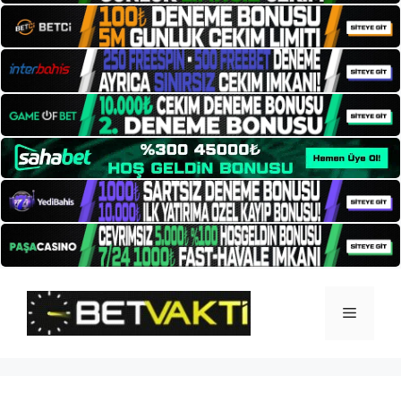
İçeriğe
atla
Menü