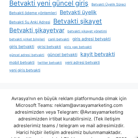
Betvakti yeni güncel giriş
Betvakti Üyelik Süreci
Betvakti üyelik
Betvakti ödeme yöntemleri
Betvakti şikayet
Betvakti Şu Anki Adresi
Betvakti şikayetvar
betvakti şikayet yönetimi
giris adresi betvakti
betvakti şirket bilgileri
canli betvakti
giris betvakti
girisi betvakti
giris yap betvakti
kayit betvakti
güncel betvakti
güncel adresi betvakti
mobil betvakti
yeni adresi betvakti
twitter betvakti
yeni giris betvakti
Avrasya'nın en büyük reklam platformunda olmak için
Microsoft Teams:
reklam@avrasyamarketing.com
adresimizden veya Telegram: @Avrasyamarketing
adresimizden irtibat kurabilirsiniz. (Tek iletişim
adreslerimiz teams / telegram ve mail adresimizdir.
Harici hiçbir iletişim adresimiz bulunmamaktadır.