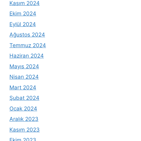
Kasım 2024
Ekim 2024
Eylül 2024
Ağustos 2024
Temmuz 2024
Haziran 2024
Mayıs 2024
Nisan 2024
Mart 2024
Şubat 2024
Ocak 2024
Aralık 2023
Kasım 2023
Ekim 2023