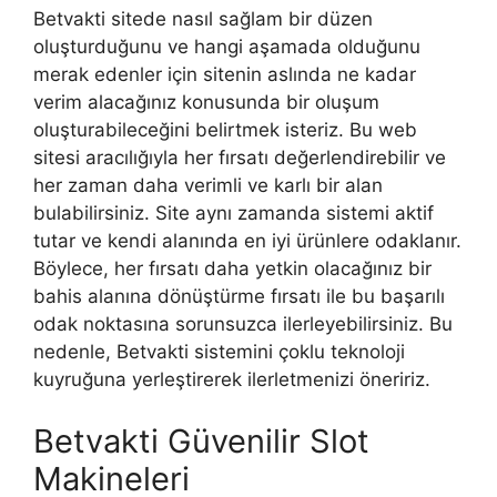
Betvakti sitede nasıl sağlam bir düzen
oluşturduğunu ve hangi aşamada olduğunu
merak edenler için sitenin aslında ne kadar
verim alacağınız konusunda bir oluşum
oluşturabileceğini belirtmek isteriz. Bu web
sitesi aracılığıyla her fırsatı değerlendirebilir ve
her zaman daha verimli ve karlı bir alan
bulabilirsiniz. Site aynı zamanda sistemi aktif
tutar ve kendi alanında en iyi ürünlere odaklanır.
Böylece, her fırsatı daha yetkin olacağınız bir
bahis alanına dönüştürme fırsatı ile bu başarılı
odak noktasına sorunsuzca ilerleyebilirsiniz. Bu
nedenle, Betvakti sistemini çoklu teknoloji
kuyruğuna yerleştirerek ilerletmenizi öneririz.
Betvakti Güvenilir Slot
Makineleri