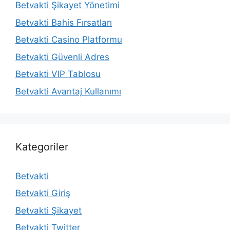
Betvakti Şikayet Yönetimi
Betvakti Bahis Fırsatları
Betvakti Casino Platformu
Betvakti Güvenli Adres
Betvakti VIP Tablosu
Betvakti Avantaj Kullanımı
Kategoriler
Betvakti
Betvakti Giriş
Betvakti Şikayet
Betvakti Twitter