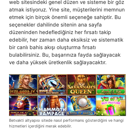
web sitesindeki genel düzen ve sisteme bir göz
atmak istiyoruz. Yine site, müşterilerini memnun
etmek için birçok önemli seçeneğe sahiptir. Bu
seçenekler dahilinde sitenin ana sayfa
düzeninden hedeflediğiniz her fırsatı takip
edebilir, her zaman daha eksiksiz ve sistematik
bir canlı bahis akışı oluşturma fırsatı
bulabilirsiniz. Bu, başarınıza fayda sağlayacak
ve daha yüksek üretkenlik sağlayacaktır.
Betvakti altyapısı sitede nasıl performans gösterdiğini ve hangi
hizmetleri içerdiğini merak edebilir.