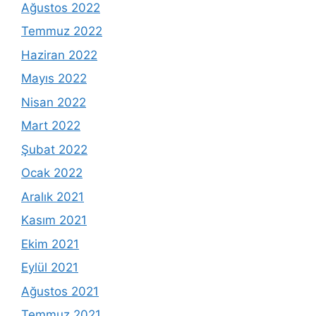
Ağustos 2022
Temmuz 2022
Haziran 2022
Mayıs 2022
Nisan 2022
Mart 2022
Şubat 2022
Ocak 2022
Aralık 2021
Kasım 2021
Ekim 2021
Eylül 2021
Ağustos 2021
Temmuz 2021