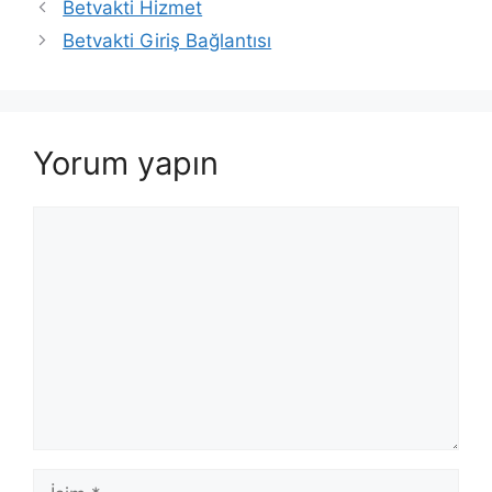
Yazı
Betvakti Hizmet
dolaşımı
Betvakti Giriş Bağlantısı
Yorum yapın
Yorum
İsim