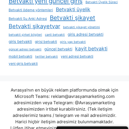
Betvakti yeni güncel giriş
Betvakti Üyelik Süreci
Betvakti üyelik
Betvakti ödeme yöntemleri
Betvakti şikayet
Betvakti Şu Anki Adresi
Betvakti şikayetvar
betvakti şikayet yönetimi
giris adresi betvakti
betvakti şirket bilgileri
canli betvakti
giris betvakti
girisi betvakti
giris yap betvakti
kayit betvakti
güncel betvakti
güncel adresi betvakti
mobil betvakti
yeni adresi betvakti
twitter betvakti
yeni giris betvakti
Avrasya'nın en büyük reklam platformunda olmak için
Microsoft Teams:
reklam@avrasyamarketing.com
adresimizden veya Telegram: @Avrasyamarketing
adresimizden irtibat kurabilirsiniz. (Tek iletişim
adreslerimiz teams / telegram ve mail adresimizdir.
Harici hiçbir iletişim adresimiz bulunmamaktadır.
Lütfen itibar etmeyiniz.) Türkiye yasalarına göre 7258