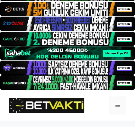
İçeriğe
atla
Menü