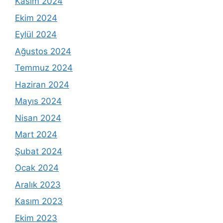
Kasım 2024
Ekim 2024
Eylül 2024
Ağustos 2024
Temmuz 2024
Haziran 2024
Mayıs 2024
Nisan 2024
Mart 2024
Şubat 2024
Ocak 2024
Aralık 2023
Kasım 2023
Ekim 2023