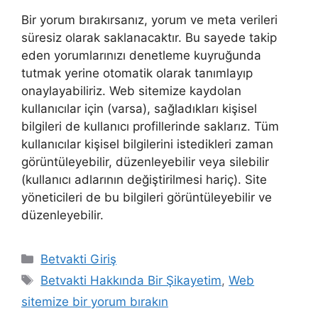
Bir yorum bırakırsanız, yorum ve meta verileri
süresiz olarak saklanacaktır. Bu sayede takip
eden yorumlarınızı denetleme kuyruğunda
tutmak yerine otomatik olarak tanımlayıp
onaylayabiliriz. Web sitemize kaydolan
kullanıcılar için (varsa), sağladıkları kişisel
bilgileri de kullanıcı profillerinde saklarız. Tüm
kullanıcılar kişisel bilgilerini istedikleri zaman
görüntüleyebilir, düzenleyebilir veya silebilir
(kullanıcı adlarının değiştirilmesi hariç). Site
yöneticileri de bu bilgileri görüntüleyebilir ve
düzenleyebilir.
Kategoriler
Betvakti Giriş
Etiketler
Betvakti Hakkında Bir Şikayetim
,
Web
sitemize bir yorum bırakın