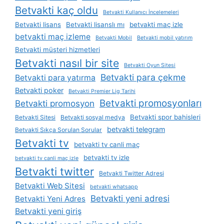
Betvakti kaç oldu
Betvakti Kullanıcı İncelemeleri
Betvakti lisans
Betvakti lisanslı mı
betvakti maç izle
betvakti maç izleme
Betvakti Mobil
Betvakti mobil yatırım
Betvakti müşteri hizmetleri
Betvakti nasıl bir site
Betvakti Oyun Sitesi
Betvakti para çekme
Betvakti para yatırma
Betvakti poker
Betvakti Premier Lig Tarihi
Betvakti promosyonları
Betvakti promosyon
Betvakti spor bahisleri
Betvakti Sitesi
Betvakti sosyal medya
betvakti telegram
Betvakti Sıkça Sorulan Sorular
Betvakti tv
betvakti tv canli maç
betvakti tv izle
betvakti tv canli maç izle
Betvakti twitter
Betvakti Twitter Adresi
Betvakti Web Sitesi
betvakti whatsapp
Betvakti yeni adresi
Betvakti Yeni Adres
Betvakti yeni giriş