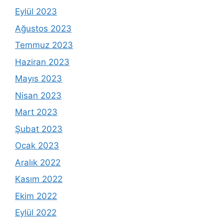
Eylül 2023
Ağustos 2023
Temmuz 2023
Haziran 2023
Mayıs 2023
Nisan 2023
Mart 2023
Şubat 2023
Ocak 2023
Aralık 2022
Kasım 2022
Ekim 2022
Eylül 2022