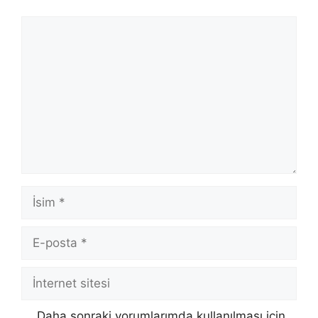
Yorum
İsim
E-
posta
İnternet
sitesi
Daha sonraki yorumlarımda kullanılması için