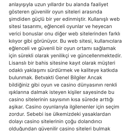
anlayışıyla uzun yıllardır bu alanda faaliyet
gösteren güvenilir oyun siteleri arasında
şimdiden güçlü bir yer edinmiştir. Kullanışlı web
sitesi tasarımı, eğlenceli oyunlar ve heyecan
verici bonuslar onu diğer web sitelerinden farklı
kılıyor gibi görünüyor. Bu web sitesi, kullanıcılara
eğlenceli ve güvenli bir oyun ortamı sağlamak
için sürekli olarak yenilikçi ve güncellenmektedir.
Lisanslı bir bahis sitesine kayıt olarak müşteri
odaklı yaklaşımı sürdürmek ve kaliteye katkıda
bulunmak. Betvakti Genel Bilgiler Ancak
bildiğiniz gibi oyun ve casino dünyasının renkli
ışıklarına dalmak isteyen kişiler sayesinde bu
casino sitelerinin sayısının kısa sürede arttığı
aşikar. Casino oyunlarıyla ilgilenenler için seçim
zordur. Sebebi ise ülkemizdeki yasaklardan
dolayı casino sitelerinin çoğu dolandırıcı
olduğundan güvenilir casino siteleri bulmak