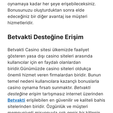
oynamaya kadar her şeye erişebileceksiniz.
Bonusunuzu oluşturduktan sonra elde
edeceğiniz bir diğer avantaj ise müşteri
hizmetleridir.
Betvakti Desteğine Erişim
Betvakti Casino sitesi ülkemizde faaliyet
gösteren yasa dışı casino siteleri arasında
kullanıcılar için en faydalı olanlardan
biridir.Günümüzde casino siteleri oldukça
önemli hizmet veren firmalardan biridir. Bunun
temel nedeni kullanıcılara kazançlı bonuslarla
casino oynama fırsatı sunmaktır.
Betvakti
desteğine erişim
tartışmasız internet üzerinden
Betvakti
erişilebilen en güvenilir ve kaliteli bahis
sitelerinden biridir. Özgünlük ve müşteri
memnuniyeti misyonuyla çok geniş bir kitlenin