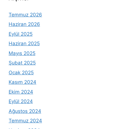
Temmuz 2026
Haziran 2026
Eylül 2025
Haziran 2025
Mayıs 2025
Şubat 2025
Ocak 2025
Kasım 2024
Ekim 2024
Eylül 2024
Ağustos 2024
Temmuz 2024