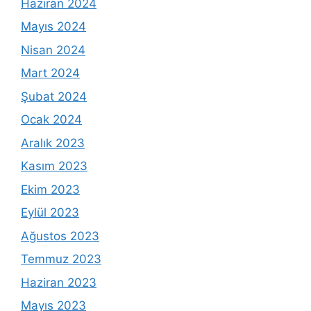
Haziran 2024
Mayıs 2024
Nisan 2024
Mart 2024
Şubat 2024
Ocak 2024
Aralık 2023
Kasım 2023
Ekim 2023
Eylül 2023
Ağustos 2023
Temmuz 2023
Haziran 2023
Mayıs 2023