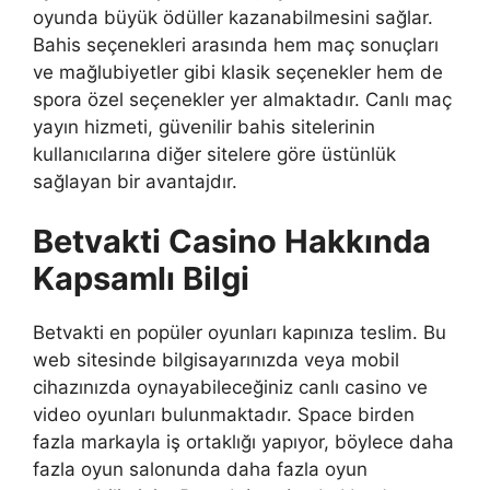
oyunda büyük ödüller kazanabilmesini sağlar.
Bahis seçenekleri arasında hem maç sonuçları
ve mağlubiyetler gibi klasik seçenekler hem de
spora özel seçenekler yer almaktadır. Canlı maç
yayın hizmeti, güvenilir bahis sitelerinin
kullanıcılarına diğer sitelere göre üstünlük
sağlayan bir avantajdır.
Betvakti Casino Hakkında
Kapsamlı Bilgi
Betvakti en popüler oyunları kapınıza teslim. Bu
web sitesinde bilgisayarınızda veya mobil
cihazınızda oynayabileceğiniz canlı casino ve
video oyunları bulunmaktadır. Space birden
fazla markayla iş ortaklığı yapıyor, böylece daha
fazla oyun salonunda daha fazla oyun