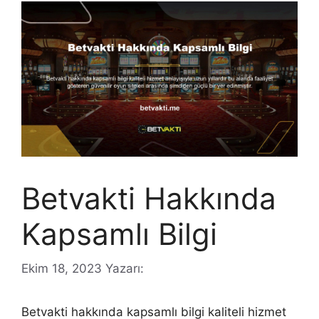
Betvakti Hakkında
Kapsamlı Bilgi
Ekim 18, 2023
Yazarı:
Betvakti hakkında kapsamlı bilgi kaliteli hizmet