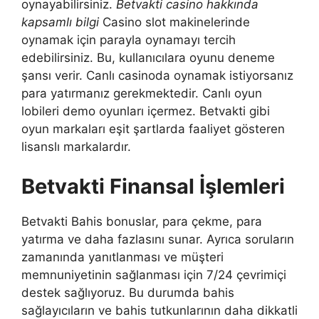
oynayabilirsiniz.
Betvakti casino hakkında
kapsamlı bilgi
Casino slot makinelerinde
oynamak için parayla oynamayı tercih
edebilirsiniz. Bu, kullanıcılara oyunu deneme
şansı verir. Canlı casinoda oynamak istiyorsanız
para yatırmanız gerekmektedir. Canlı oyun
lobileri demo oyunları içermez. Betvakti gibi
oyun markaları eşit şartlarda faaliyet gösteren
lisanslı markalardır.
Betvakti Finansal İşlemleri
Betvakti Bahis bonuslar, para çekme, para
yatırma ve daha fazlasını sunar. Ayrıca soruların
zamanında yanıtlanması ve müşteri
memnuniyetinin sağlanması için 7/24 çevrimiçi
destek sağlıyoruz. Bu durumda bahis
sağlayıcıların ve bahis tutkunlarının daha dikkatli