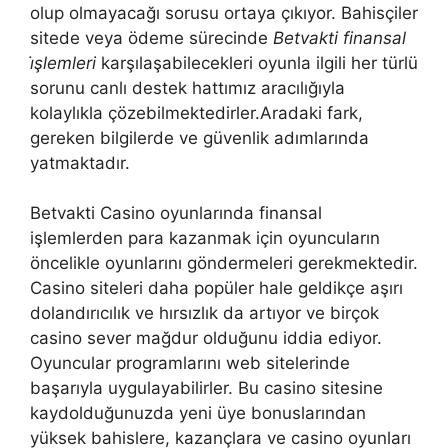
olup olmayacağı sorusu ortaya çıkıyor. Bahisçiler
sitede veya ödeme sürecinde
Betvakti finansal
i̇şlemleri
karşılaşabilecekleri oyunla ilgili her türlü
sorunu canlı destek hattımız aracılığıyla
kolaylıkla çözebilmektedirler.Aradaki fark,
gereken bilgilerde ve güvenlik adımlarında
yatmaktadır.
Betvakti Casino oyunlarında finansal
işlemlerden para kazanmak için oyuncuların
öncelikle oyunlarını göndermeleri gerekmektedir.
Casino siteleri daha popüler hale geldikçe aşırı
dolandırıcılık ve hırsızlık da artıyor ve birçok
casino sever mağdur olduğunu iddia ediyor.
Oyuncular programlarını web sitelerinde
başarıyla uygulayabilirler. Bu casino sitesine
kaydolduğunuzda yeni üye bonuslarından
yüksek bahislere, kazançlara ve casino oyunları