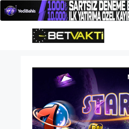
İçeriğe
atla