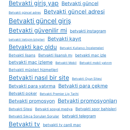
Betvakti giriş yap
Betvakti güncel
Betvakti güncel adresi
Betvakti güncel adres
Betvakti güncel giriş
Betvakti güvenilir mi
betvakti instagram
Betvakti kayıt
betvakti i̇letişim bilgileri
Betvakti kaç oldu
Betvakti Kullanıcı İncelemeleri
Betvakti lisans
Betvakti lisanslı mı
betvakti maç izle
betvakti maç izleme
Betvakti Mobil
Betvakti mobil yatırım
Betvakti müşteri hizmetleri
Betvakti nasıl bir site
Betvakti Oyun Sitesi
Betvakti para çekme
Betvakti para yatırma
Betvakti poker
Betvakti Premier Lig Tarihi
Betvakti promosyonları
Betvakti promosyon
Betvakti spor bahisleri
Betvakti Sitesi
Betvakti sosyal medya
betvakti telegram
Betvakti Sıkça Sorulan Sorular
Betvakti tv
betvakti tv canli maç