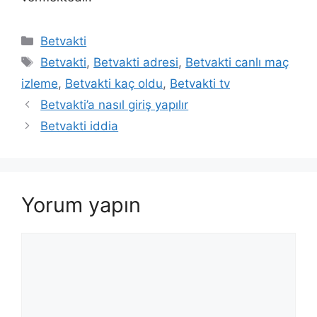
Kategoriler
Betvakti
Etiketler
Betvakti
,
Betvakti adresi
,
Betvakti canlı maç
izleme
,
Betvakti kaç oldu
,
Betvakti tv
Yazı
Betvakti’a nasıl giriş yapılır
dolaşımı
Betvakti iddia
Yorum yapın
Yorum