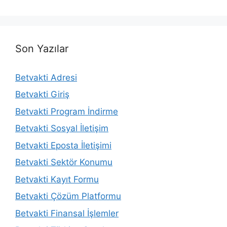
Son Yazılar
Betvakti Adresi
Betvakti Giriş
Betvakti Program İndirme
Betvakti Sosyal İletişim
Betvakti Eposta İletişimi
Betvakti Sektör Konumu
Betvakti Kayıt Formu
Betvakti Çözüm Platformu
Betvakti Finansal İşlemler