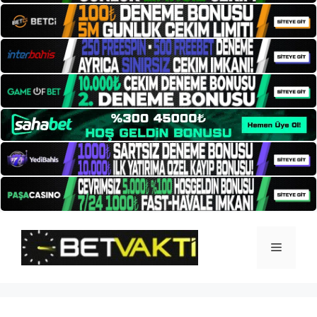
İçeriğe
atla
Menü