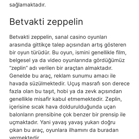
sağlamaktadır.
Betvakti zeppelin
Betvakti zeppelin, sanal casino oyunları
arasında gittikçe talep açısından artış gösteren
bir oyun türüdür. Bu oyun, ismini genellikle film,
belgesel ya da video oyunlarında gördüğümüz
“zeplin” adı verilen bir araçtan almaktadır.
Genelde bu araç, reklam sunumu amacı ile
havada süzülmektedir. Uçuş masrafı son derece
fazla olan bu taşıt, hobi ya da zevk açısından
genellikle misafir kabul etmemektedir. Zeplin,
içerisine sıcak hava doldurulduğunda uçan
balonların prensibine çok benzer bir prensip ile
uçmaktadır. Yani yavaş yavaş yukarı doğru
çıkan bu araç, oyunlara ilhamını da buradan
vermektedir.