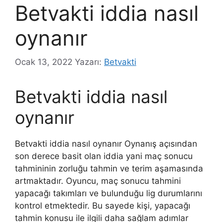
Betvakti iddia nasıl
oynanır
Ocak 13, 2022
Yazarı:
Betvakti
Betvakti iddia nasıl
oynanır
Betvakti iddia nasıl oynanır Oynanış açısından
son derece basit olan iddia yani maç sonucu
tahmininin zorluğu tahmin ve terim aşamasında
artmaktadır. Oyuncu, maç sonucu tahmini
yapacağı takımları ve bulunduğu lig durumlarını
kontrol etmektedir. Bu sayede kişi, yapacağı
tahmin konusu ile ilgili daha sağlam adımlar