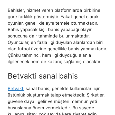
Bahisler, hizmet veren platformlarda birbirine
göre farklılık göstermiştir. Fakat genel olarak
oyunlar, genellikle aynı temele oturmaktadır.
Bahis yapacak kişi, bahis yapacağı olayın
sonucuna dair tahminde bulunmaktadır.
Oyuncular, en fazla ilgi duyulan alanlardan biri
olan futbol üzerine genellikle bahis yapmaktadır.
Çünkü tahminci, hem ilgi duyduğu alanla
ilgilenecek hem de kazanç sağlamış olacaktır.
Betvakti sanal bahis
Betvakti
sanal bahis, genelde kullanıcıları için
üstünlük oluşturmak talep etmektedir. Şirketler,
güvene dayalı gelir ve müşteri memnuniyeti
hususlarına önem vermektedir. Bu sayede
kullanıcı, siteyi çok sayıda kere ziyaret edip