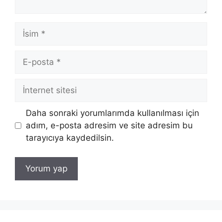
İsim
E-
posta
İnternet
sitesi
Daha sonraki yorumlarımda kullanılması için
adım, e-posta adresim ve site adresim bu
tarayıcıya kaydedilsin.