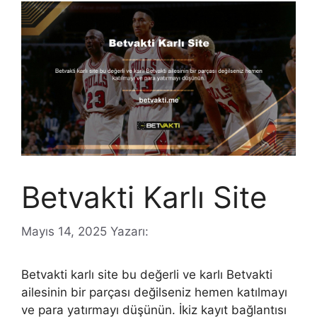
Betvakti Karlı Site
Mayıs 14, 2025
Yazarı:
Betvakti karlı site bu değerli ve karlı Betvakti
ailesinin bir parçası değilseniz hemen katılmayı
ve para yatırmayı düşünün. İkiz kayıt bağlantısı