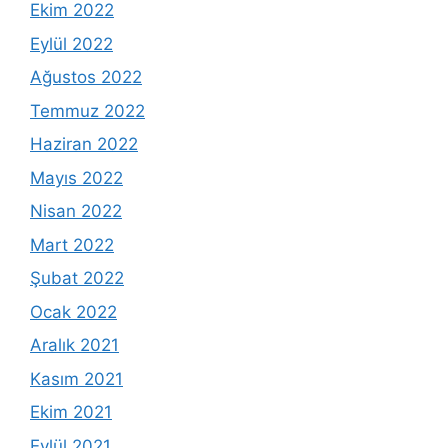
Ekim 2022
Eylül 2022
Ağustos 2022
Temmuz 2022
Haziran 2022
Mayıs 2022
Nisan 2022
Mart 2022
Şubat 2022
Ocak 2022
Aralık 2021
Kasım 2021
Ekim 2021
Eylül 2021