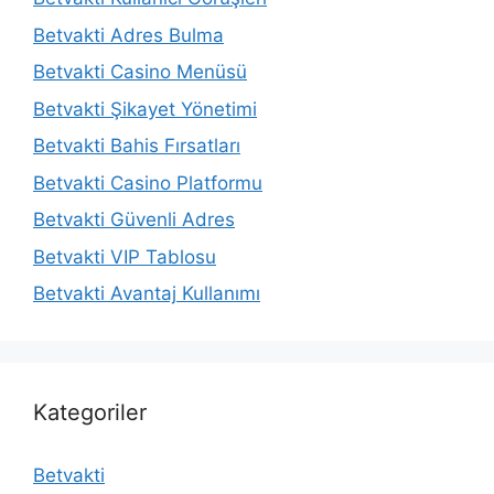
Betvakti Adres Bulma
Betvakti Casino Menüsü
Betvakti Şikayet Yönetimi
Betvakti Bahis Fırsatları
Betvakti Casino Platformu
Betvakti Güvenli Adres
Betvakti VIP Tablosu
Betvakti Avantaj Kullanımı
Kategoriler
Betvakti