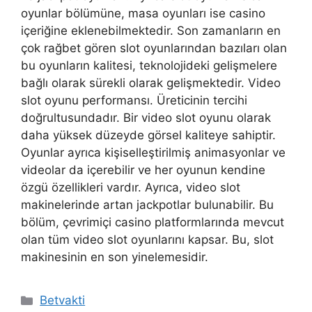
oyunlar bölümüne, masa oyunları ise casino
içeriğine eklenebilmektedir. Son zamanların en
çok rağbet gören slot oyunlarından bazıları olan
bu oyunların kalitesi, teknolojideki gelişmelere
bağlı olarak sürekli olarak gelişmektedir. Video
slot oyunu performansı. Üreticinin tercihi
doğrultusundadır. Bir video slot oyunu olarak
daha yüksek düzeyde görsel kaliteye sahiptir.
Oyunlar ayrıca kişiselleştirilmiş animasyonlar ve
videolar da içerebilir ve her oyunun kendine
özgü özellikleri vardır. Ayrıca, video slot
makinelerinde artan jackpotlar bulunabilir. Bu
bölüm, çevrimiçi casino platformlarında mevcut
olan tüm video slot oyunlarını kapsar. Bu, slot
makinesinin en son yinelemesidir.
Kategoriler
Betvakti