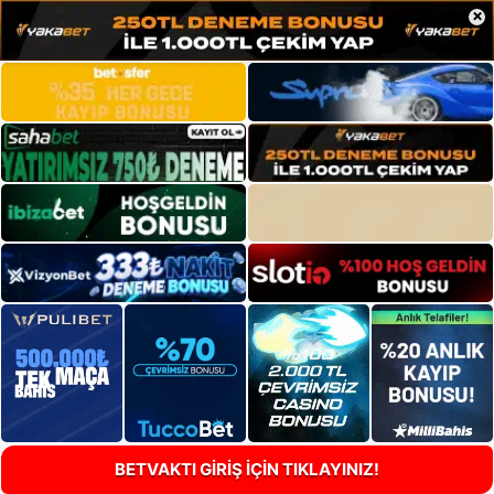
×
BETVAKTI GİRİŞ İÇİN TIKLAYINIZ!