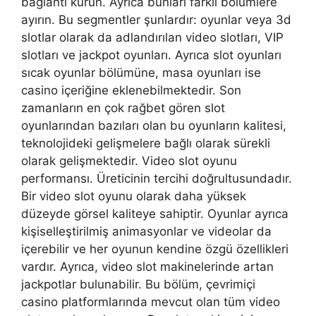
bağlantı kurun. Ayrıca bunları farklı bölümlere
ayırın. Bu segmentler şunlardır: oyunlar veya 3d
slotlar olarak da adlandırılan video slotları, VIP
slotları ve jackpot oyunları. Ayrıca slot oyunları
sıcak oyunlar bölümüne, masa oyunları ise
casino içeriğine eklenebilmektedir. Son
zamanların en çok rağbet gören slot
oyunlarından bazıları olan bu oyunların kalitesi,
teknolojideki gelişmelere bağlı olarak sürekli
olarak gelişmektedir. Video slot oyunu
performansı. Üreticinin tercihi doğrultusundadır.
Bir video slot oyunu olarak daha yüksek
düzeyde görsel kaliteye sahiptir. Oyunlar ayrıca
kişiselleştirilmiş animasyonlar ve videolar da
içerebilir ve her oyunun kendine özgü özellikleri
vardır. Ayrıca, video slot makinelerinde artan
jackpotlar bulunabilir. Bu bölüm, çevrimiçi
casino platformlarında mevcut olan tüm video