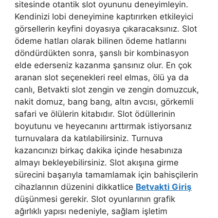
sitesinde otantik slot oyununu deneyimleyin.
Kendinizi lobi deneyimine kaptırırken etkileyici
görsellerin keyfini doyasıya çıkaracaksınız. Slot
ödeme hatları olarak bilinen ödeme hatlarını
döndürdükten sonra, şanslı bir kombinasyon
elde ederseniz kazanma şansınız olur. En çok
aranan slot seçenekleri reel elmas, ölü ya da
canlı, Betvakti slot zengin ve zengin domuzcuk,
nakit domuz, bang bang, altın avcısı, görkemli
safari ve ölülerin kitabıdır. Slot ödüllerinin
boyutunu ve heyecanını arttırmak istiyorsanız
turnuvalara da katılabilirsiniz. Turnuva
kazancınızı birkaç dakika içinde hesabınıza
almayı bekleyebilirsiniz. Slot akışına girme
sürecini başarıyla tamamlamak için bahisçilerin
cihazlarının düzenini dikkatlice
Betvakti Giriş
düşünmesi gerekir. Slot oyunlarının grafik
ağırlıklı yapısı nedeniyle, sağlam işletim