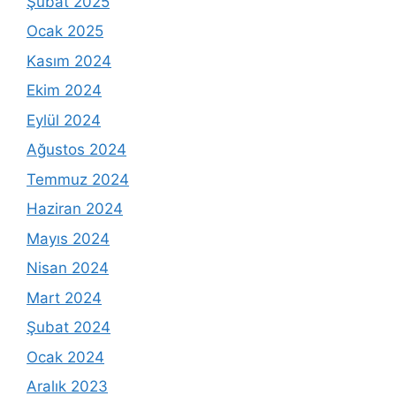
Şubat 2025
Ocak 2025
Kasım 2024
Ekim 2024
Eylül 2024
Ağustos 2024
Temmuz 2024
Haziran 2024
Mayıs 2024
Nisan 2024
Mart 2024
Şubat 2024
Ocak 2024
Aralık 2023