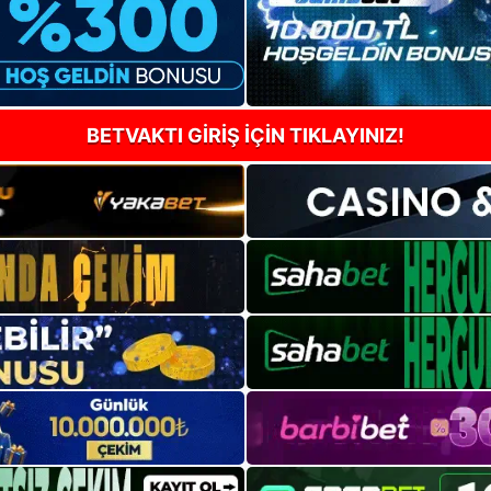
BETVAKTI GİRİŞ İÇİN TIKLAYINIZ!