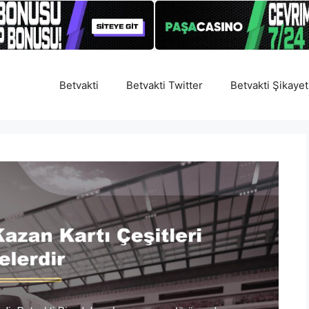
Betvakti
Betvakti Twitter
Betvakti Şikayet