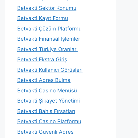
Betvakti Sektör Konumu
Betvakti Kayıt Formu
Betvakti Çözüm Platformu
Betvakti Finansal İşlemler
Betvakti Türkiye Oranları
Betvakti Ekstra Giriş
Betvakti Kullanıcı Görüşleri
Betvakti Adres Bulma
Betvakti Casino Menüsü
Betvakti Şikayet Yönetimi
Betvakti Bahis Fırsatları
Betvakti Casino Platformu
Betvakti Güvenli Adres