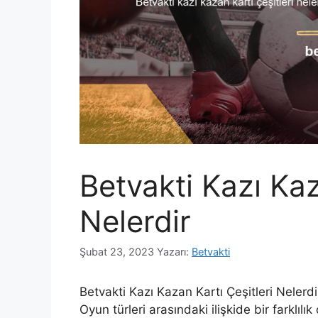
Betvakti Kazı Kaz
Nelerdir
Şubat 23, 2023
Yazarı:
Betvakti
Betvakti Kazı Kazan Kartı Çeşitleri Nelerdi
Oyun türleri arasındaki ilişkide bir farklılık