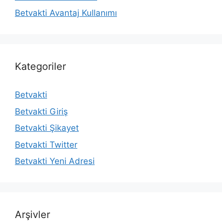
Betvakti Avantaj Kullanımı
Kategoriler
Betvakti
Betvakti Giriş
Betvakti Şikayet
Betvakti Twitter
Betvakti Yeni Adresi
Arşivler