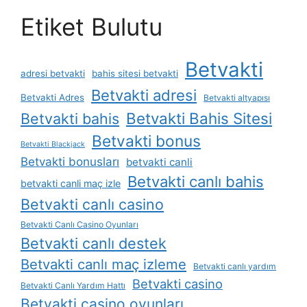
Etiket Bulutu
Betvakti
adresi betvakti
bahis sitesi betvakti
Betvakti adresi
Betvakti Adres
Betvakti altyapısı
Betvakti Bahis Sitesi
Betvakti bahis
Betvakti bonus
Betvakti Blackjack
Betvakti bonusları
betvakti canli
Betvakti canlı bahis
betvakti canli maç izle
Betvakti canlı casino
Betvakti Canlı Casino Oyunları
Betvakti canlı destek
Betvakti canlı maç izleme
Betvakti canlı yardım
Betvakti casino
Betvakti Canlı Yardım Hattı
Betvakti casino oyunları