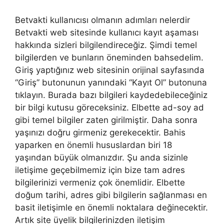
Betvakti kullanıcısı olmanın adımları nelerdir
Betvakti web sitesinde kullanıcı kayıt aşaması
hakkında sizleri bilgilendireceğiz. Şimdi temel
bilgilerden ve bunların öneminden bahsedelim.
Giriş yaptığınız web sitesinin orijinal sayfasında
“Giriş” butonunun yanındaki “Kayıt Ol” butonuna
tıklayın. Burada bazı bilgileri kaydedebileceğiniz
bir bilgi kutusu göreceksiniz. Elbette ad-soy ad
gibi temel bilgiler zaten girilmiştir. Daha sonra
yaşınızı doğru girmeniz gerekecektir. Bahis
yaparken en önemli hususlardan biri 18
yaşından büyük olmanızdır. Şu anda sizinle
iletişime geçebilmemiz için bize tam adres
bilgilerinizi vermeniz çok önemlidir. Elbette
doğum tarihi, adres gibi bilgilerin sağlanması en
basit iletişimle en önemli noktalara değinecektir.
Artık site üyelik bilgilerinizden iletişim