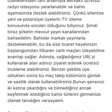
özelliklerinden tam anlamıyla
Betvakti ücretsiz
radyo i̇stasyonu
yararlanabilir ve bahis
aşamasında destek alabilirsiniz. Çünkü sitemize
yeni ve potansiyel üyelerin TV izleme
konusunda soruları olduğunu biliyoruz. Şimdi
biraz şirketin mevcut yayın kanallarından
bahsedelim. Bahisler markalı yayınlarla
desteklenebilir, bu da size ticaret hayatınızın
başlangıcından itibaren canlı maçları izleyebilme
avantajı sağlar. Aslında, sağladığımız URL’yi
kullanarak alan adınızı ziyaret ederek ücretsiz
inceleme alabilirsiniz. Benzer şekilde üye
olduktan sonra bu maç takip bölümünü günlük
ve saatlik olarak kullanabilirsiniz.Bunun şansınızı
iki katına çıkardığını ve bilmediğiniz ancak
keşfetmek istediğiniz bahis türlerini görmenize
olanak tanıdığını varsayalım.