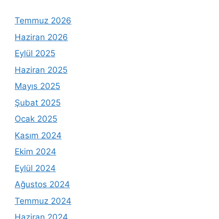
Temmuz 2026
Haziran 2026
Eylül 2025
Haziran 2025
Mayıs 2025
Şubat 2025
Ocak 2025
Kasım 2024
Ekim 2024
Eylül 2024
Ağustos 2024
Temmuz 2024
Haziran 2024