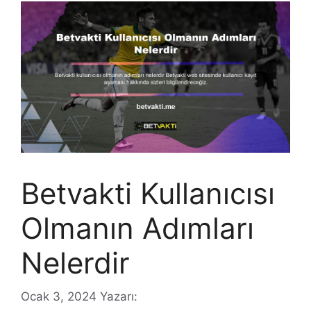
Betvakti Kullanıcısı
Olmanın Adımları
Nelerdir
Ocak 3, 2024
Yazarı: