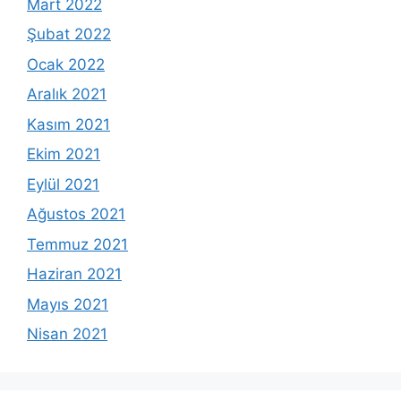
Mart 2022
Şubat 2022
Ocak 2022
Aralık 2021
Kasım 2021
Ekim 2021
Eylül 2021
Ağustos 2021
Temmuz 2021
Haziran 2021
Mayıs 2021
Nisan 2021