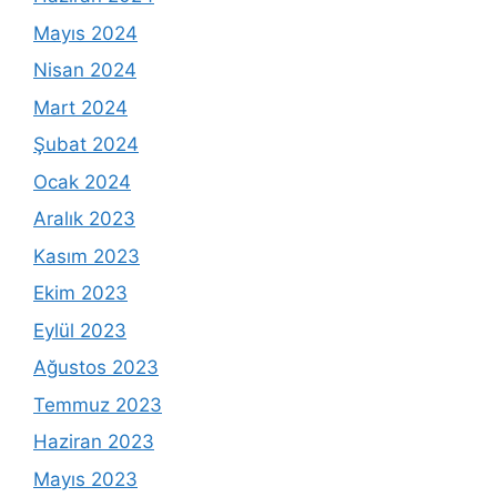
Mayıs 2024
Nisan 2024
Mart 2024
Şubat 2024
Ocak 2024
Aralık 2023
Kasım 2023
Ekim 2023
Eylül 2023
Ağustos 2023
Temmuz 2023
Haziran 2023
Mayıs 2023