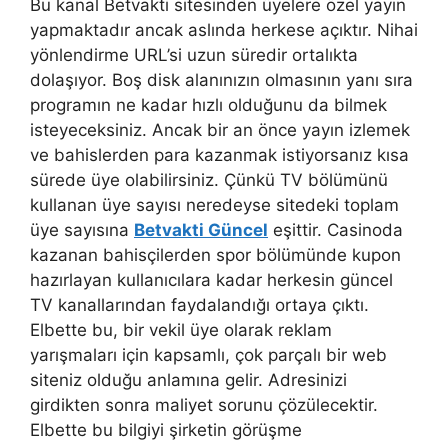
Bu kanal Betvakti sitesinden üyelere özel yayın
yapmaktadır ancak aslında herkese açıktır. Nihai
yönlendirme URL’si uzun süredir ortalıkta
dolaşıyor. Boş disk alanınızın olmasının yanı sıra
programın ne kadar hızlı olduğunu da bilmek
isteyeceksiniz. Ancak bir an önce yayın izlemek
ve bahislerden para kazanmak istiyorsanız kısa
sürede üye olabilirsiniz. Çünkü TV bölümünü
kullanan üye sayısı neredeyse sitedeki toplam
üye sayısına
Betvakti Güncel
eşittir. Casinoda
kazanan bahisçilerden spor bölümünde kupon
hazırlayan kullanıcılara kadar herkesin güncel
TV kanallarından faydalandığı ortaya çıktı.
Elbette bu, bir vekil üye olarak reklam
yarışmaları için kapsamlı, çok parçalı bir web
siteniz olduğu anlamına gelir. Adresinizi
girdikten sonra maliyet sorunu çözülecektir.
Elbette bu bilgiyi şirketin görüşme