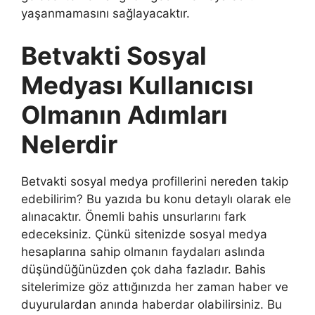
yaşanmamasını sağlayacaktır.
Betvakti Sosyal
Medyası Kullanıcısı
Olmanın Adımları
Nelerdir
Betvakti sosyal medya profillerini nereden takip
edebilirim? Bu yazıda bu konu detaylı olarak ele
alınacaktır. Önemli bahis unsurlarını fark
edeceksiniz. Çünkü sitenizde sosyal medya
hesaplarına sahip olmanın faydaları aslında
düşündüğünüzden çok daha fazladır. Bahis
sitelerimize göz attığınızda her zaman haber ve
duyurulardan anında haberdar olabilirsiniz. Bu