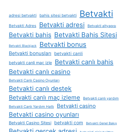
Betvakti
adresi betvakti
bahis sitesi betvakti
Betvakti adresi
Betvakti Adres
Betvakti altyapısı
Betvakti Bahis Sitesi
Betvakti bahis
Betvakti bonus
Betvakti Blackjack
Betvakti bonusları
betvakti canli
Betvakti canlı bahis
betvakti canli maç izle
Betvakti canlı casino
Betvakti Canlı Casino Oyunları
Betvakti canlı destek
Betvakti canlı maç izleme
Betvakti canlı yardım
Betvakti casino
Betvakti Canlı Yardım Hattı
Betvakti casino oyunları
betvakti com
Betvakti Casino Sitesi
Betvakti Genel Bakış
Betvakti gerçek adresi