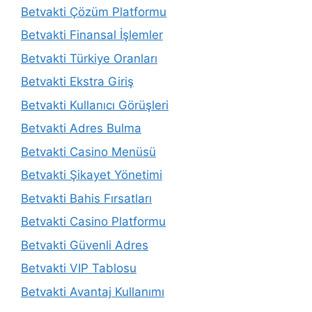
Betvakti Çözüm Platformu
Betvakti Finansal İşlemler
Betvakti Türkiye Oranları
Betvakti Ekstra Giriş
Betvakti Kullanıcı Görüşleri
Betvakti Adres Bulma
Betvakti Casino Menüsü
Betvakti Şikayet Yönetimi
Betvakti Bahis Fırsatları
Betvakti Casino Platformu
Betvakti Güvenli Adres
Betvakti VIP Tablosu
Betvakti Avantaj Kullanımı