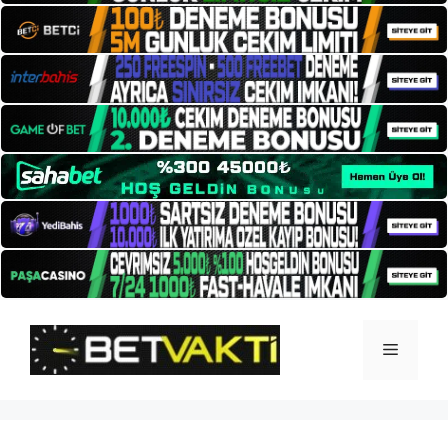
İçeriğe
atla
Menü