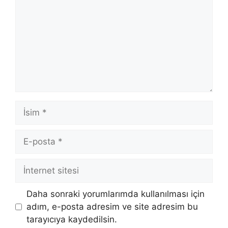
İsim
E-
posta
İnternet
sitesi
Daha sonraki yorumlarımda kullanılması için
adım, e-posta adresim ve site adresim bu
tarayıcıya kaydedilsin.