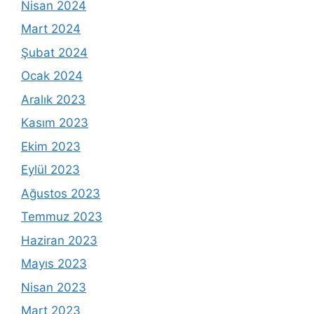
Nisan 2024
Mart 2024
Şubat 2024
Ocak 2024
Aralık 2023
Kasım 2023
Ekim 2023
Eylül 2023
Ağustos 2023
Temmuz 2023
Haziran 2023
Mayıs 2023
Nisan 2023
Mart 2023