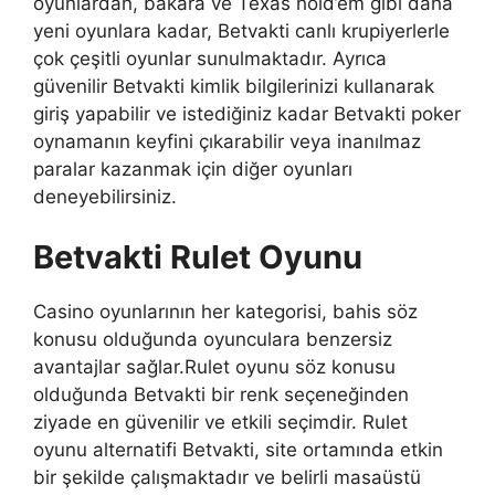
oyunlardan, bakara ve Texas hold’em gibi daha
yeni oyunlara kadar, Betvakti canlı krupiyerlerle
çok çeşitli oyunlar sunulmaktadır. Ayrıca
güvenilir Betvakti kimlik bilgilerinizi kullanarak
giriş yapabilir ve istediğiniz kadar Betvakti poker
oynamanın keyfini çıkarabilir veya inanılmaz
paralar kazanmak için diğer oyunları
deneyebilirsiniz.
Betvakti Rulet Oyunu
Casino oyunlarının her kategorisi, bahis söz
konusu olduğunda oyunculara benzersiz
avantajlar sağlar.Rulet oyunu söz konusu
olduğunda Betvakti bir renk seçeneğinden
ziyade en güvenilir ve etkili seçimdir. Rulet
oyunu alternatifi Betvakti, site ortamında etkin
bir şekilde çalışmaktadır ve belirli masaüstü