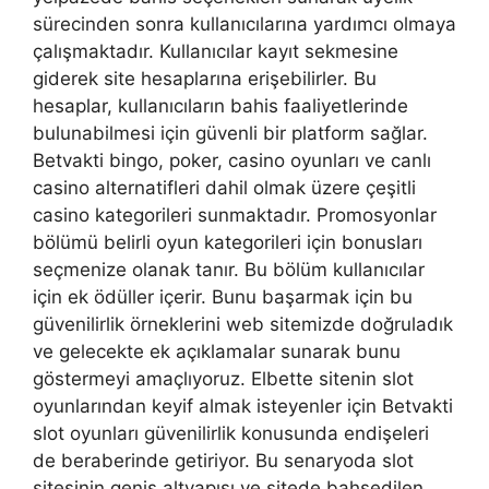
sürecinden sonra kullanıcılarına yardımcı olmaya
çalışmaktadır. Kullanıcılar kayıt sekmesine
giderek site hesaplarına erişebilirler. Bu
hesaplar, kullanıcıların bahis faaliyetlerinde
bulunabilmesi için güvenli bir platform sağlar.
Betvakti bingo, poker, casino oyunları ve canlı
casino alternatifleri dahil olmak üzere çeşitli
casino kategorileri sunmaktadır. Promosyonlar
bölümü belirli oyun kategorileri için bonusları
seçmenize olanak tanır. Bu bölüm kullanıcılar
için ek ödüller içerir. Bunu başarmak için bu
güvenilirlik örneklerini web sitemizde doğruladık
ve gelecekte ek açıklamalar sunarak bunu
göstermeyi amaçlıyoruz. Elbette sitenin slot
oyunlarından keyif almak isteyenler için Betvakti
slot oyunları güvenilirlik konusunda endişeleri
de beraberinde getiriyor. Bu senaryoda slot
sitesinin geniş altyapısı ve sitede bahsedilen