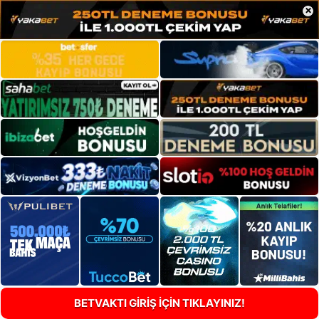
×
BETVAKTI GİRİŞ İÇİN TIKLAYINIZ!