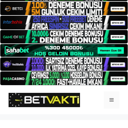
İçeriğe
atla
Menü