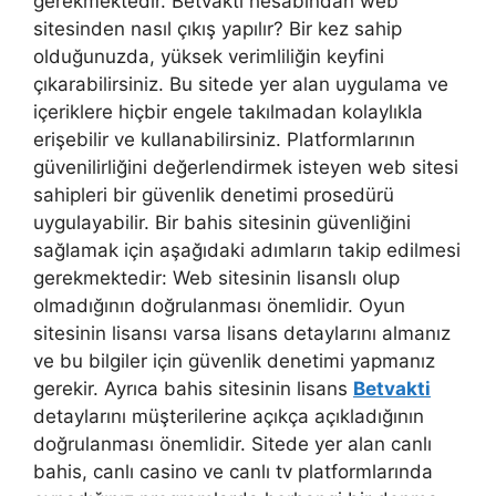
gerekmektedir. Betvakti hesabından web
sitesinden nasıl çıkış yapılır? Bir kez sahip
olduğunuzda, yüksek verimliliğin keyfini
çıkarabilirsiniz. Bu sitede yer alan uygulama ve
içeriklere hiçbir engele takılmadan kolaylıkla
erişebilir ve kullanabilirsiniz. Platformlarının
güvenilirliğini değerlendirmek isteyen web sitesi
sahipleri bir güvenlik denetimi prosedürü
uygulayabilir. Bir bahis sitesinin güvenliğini
sağlamak için aşağıdaki adımların takip edilmesi
gerekmektedir: Web sitesinin lisanslı olup
olmadığının doğrulanması önemlidir. Oyun
sitesinin lisansı varsa lisans detaylarını almanız
ve bu bilgiler için güvenlik denetimi yapmanız
gerekir. Ayrıca bahis sitesinin lisans
Betvakti
detaylarını müşterilerine açıkça açıkladığının
doğrulanması önemlidir. Sitede yer alan canlı
bahis, canlı casino ve canlı tv platformlarında