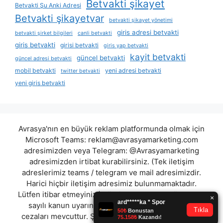
Betvakti şikayet
Betvakti Şu Anki Adresi
Betvakti şikayetvar
betvakti şikayet yönetimi
giris adresi betvakti
betvakti şirket bilgileri
canli betvakti
giris betvakti
girisi betvakti
giris yap betvakti
kayit betvakti
güncel betvakti
güncel adresi betvakti
mobil betvakti
yeni adresi betvakti
twitter betvakti
yeni giris betvakti
Avrasya'nın en büyük reklam platformunda olmak için
Microsoft Teams:
reklam@avrasyamarketing.com
adresimizden veya Telegram: @Avrasyamarketing
adresimizden irtibat kurabilirsiniz. (Tek iletişim
adreslerimiz teams / telegram ve mail adresimizdir.
Harici hiçbir iletişim adresimiz bulunmamaktadır.
Lütfen itibar etmeyiniz.) Türkiye yasalarına göre 7258
sayılı kanun uyarınca yasa dışı bahis oynamanın
cezaları mevcuttur. Şu an bulunduğunuz site hiç bir