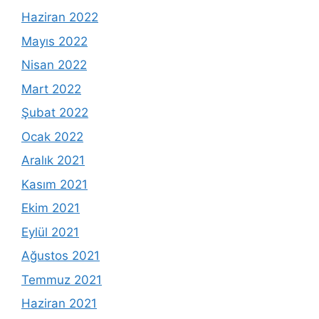
Haziran 2022
Mayıs 2022
Nisan 2022
Mart 2022
Şubat 2022
Ocak 2022
Aralık 2021
Kasım 2021
Ekim 2021
Eylül 2021
Ağustos 2021
Temmuz 2021
Haziran 2021