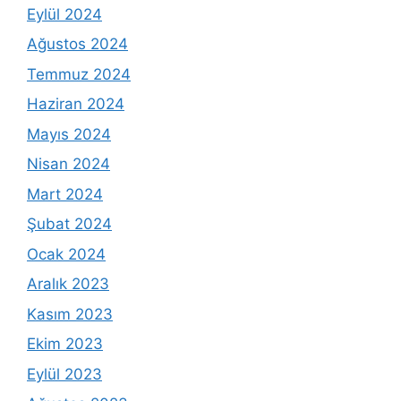
Eylül 2024
Ağustos 2024
Temmuz 2024
Haziran 2024
Mayıs 2024
Nisan 2024
Mart 2024
Şubat 2024
Ocak 2024
Aralık 2023
Kasım 2023
Ekim 2023
Eylül 2023