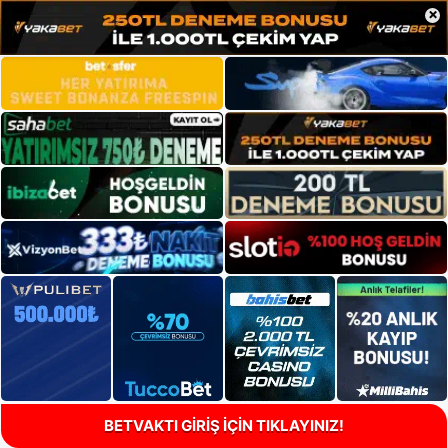
×
BETVAKTI GİRİŞ İÇİN TIKLAYINIZ!