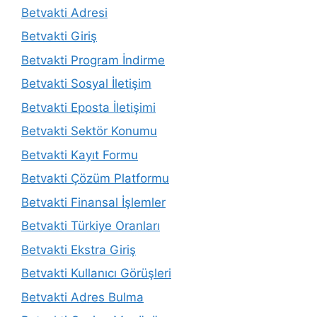
Betvakti Adresi
Betvakti Giriş
Betvakti Program İndirme
Betvakti Sosyal İletişim
Betvakti Eposta İletişimi
Betvakti Sektör Konumu
Betvakti Kayıt Formu
Betvakti Çözüm Platformu
Betvakti Finansal İşlemler
Betvakti Türkiye Oranları
Betvakti Ekstra Giriş
Betvakti Kullanıcı Görüşleri
Betvakti Adres Bulma