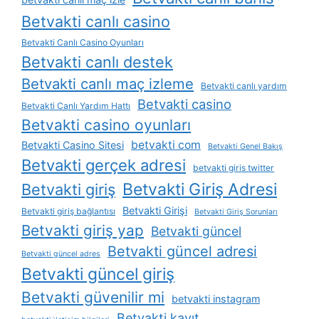
Betvakti canlı casino
Betvakti Canlı Casino Oyunları
Betvakti canlı destek
Betvakti canlı maç izleme
Betvakti canlı yardım
Betvakti casino
Betvakti Canlı Yardım Hattı
Betvakti casino oyunları
betvakti com
Betvakti Casino Sitesi
Betvakti Genel Bakış
Betvakti gerçek adresi
betvakti giris twitter
Betvakti Giriş Adresi
Betvakti giriş
Betvakti Girişi
Betvakti giriş bağlantısı
Betvakti Giriş Sorunları
Betvakti giriş yap
Betvakti güncel
Betvakti güncel adresi
Betvakti güncel adres
Betvakti güncel giriş
Betvakti güvenilir mi
betvakti instagram
Betvakti kayıt