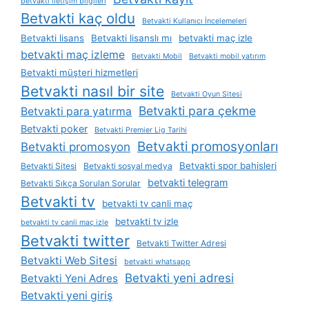
betvakti i̇letişim bilgileri
Betvakti kaç oldu
Betvakti Kullanıcı İncelemeleri
Betvakti lisans
Betvakti lisanslı mı
betvakti maç izle
betvakti maç izleme
Betvakti Mobil
Betvakti mobil yatırım
Betvakti müşteri hizmetleri
Betvakti nasıl bir site
Betvakti Oyun Sitesi
Betvakti para çekme
Betvakti para yatırma
Betvakti poker
Betvakti Premier Lig Tarihi
Betvakti promosyonları
Betvakti promosyon
Betvakti spor bahisleri
Betvakti Sitesi
Betvakti sosyal medya
betvakti telegram
Betvakti Sıkça Sorulan Sorular
Betvakti tv
betvakti tv canli maç
betvakti tv izle
betvakti tv canli maç izle
Betvakti twitter
Betvakti Twitter Adresi
Betvakti Web Sitesi
betvakti whatsapp
Betvakti yeni adresi
Betvakti Yeni Adres
Betvakti yeni giriş