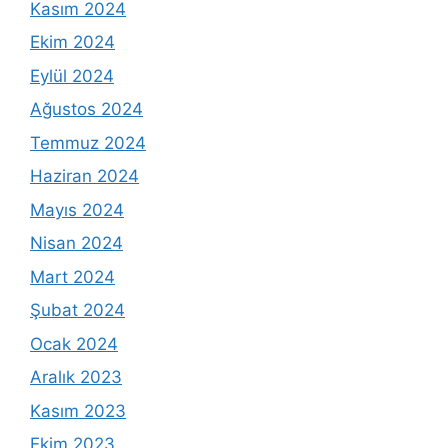
Kasım 2024
Ekim 2024
Eylül 2024
Ağustos 2024
Temmuz 2024
Haziran 2024
Mayıs 2024
Nisan 2024
Mart 2024
Şubat 2024
Ocak 2024
Aralık 2023
Kasım 2023
Ekim 2023