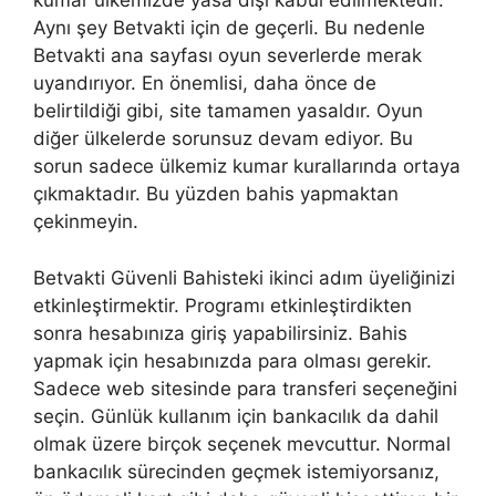
kumar ülkemizde yasa dışı kabul edilmektedir.
Aynı şey Betvakti için de geçerli. Bu nedenle
Betvakti ana sayfası oyun severlerde merak
uyandırıyor. En önemlisi, daha önce de
belirtildiği gibi, site tamamen yasaldır. Oyun
diğer ülkelerde sorunsuz devam ediyor. Bu
sorun sadece ülkemiz kumar kurallarında ortaya
çıkmaktadır. Bu yüzden bahis yapmaktan
çekinmeyin.
Betvakti Güvenli Bahisteki ikinci adım üyeliğinizi
etkinleştirmektir. Programı etkinleştirdikten
sonra hesabınıza giriş yapabilirsiniz. Bahis
yapmak için hesabınızda para olması gerekir.
Sadece web sitesinde para transferi seçeneğini
seçin. Günlük kullanım için bankacılık da dahil
olmak üzere birçok seçenek mevcuttur. Normal
bankacılık sürecinden geçmek istemiyorsanız,