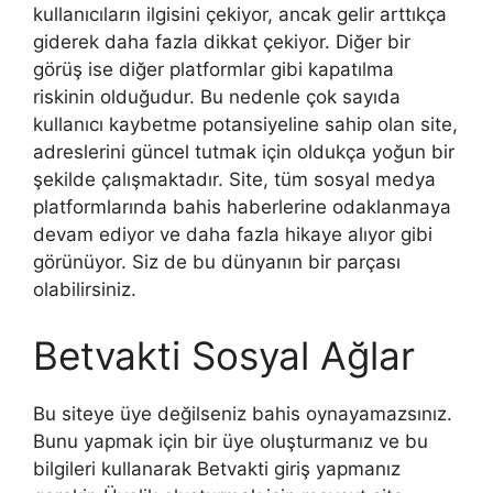
kullanıcıların ilgisini çekiyor, ancak gelir arttıkça
giderek daha fazla dikkat çekiyor. Diğer bir
görüş ise diğer platformlar gibi kapatılma
riskinin olduğudur. Bu nedenle çok sayıda
kullanıcı kaybetme potansiyeline sahip olan site,
adreslerini güncel tutmak için oldukça yoğun bir
şekilde çalışmaktadır. Site, tüm sosyal medya
platformlarında bahis haberlerine odaklanmaya
devam ediyor ve daha fazla hikaye alıyor gibi
görünüyor. Siz de bu dünyanın bir parçası
olabilirsiniz.
Betvakti Sosyal Ağlar
Bu siteye üye değilseniz bahis oynayamazsınız.
Bunu yapmak için bir üye oluşturmanız ve bu
bilgileri kullanarak Betvakti giriş yapmanız