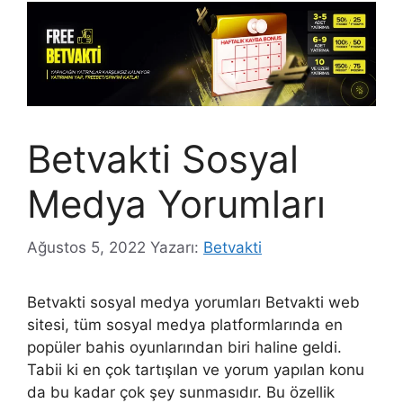
Betvakti Sosyal
Medya Yorumları
Ağustos 5, 2022
Yazarı:
Betvakti
Betvakti sosyal medya yorumları Betvakti web
sitesi, tüm sosyal medya platformlarında en
popüler bahis oyunlarından biri haline geldi.
Tabii ki en çok tartışılan ve yorum yapılan konu
da bu kadar çok şey sunmasıdır. Bu özellik