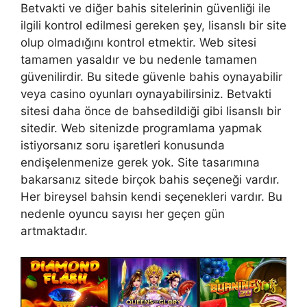
Betvakti ve diğer bahis sitelerinin güvenliği ile
ilgili kontrol edilmesi gereken şey, lisanslı bir site
olup olmadığını kontrol etmektir. Web sitesi
tamamen yasaldır ve bu nedenle tamamen
güvenilirdir. Bu sitede güvenle bahis oynayabilir
veya casino oyunları oynayabilirsiniz. Betvakti
sitesi daha önce de bahsedildiği gibi lisanslı bir
sitedir. Web sitenizde programlama yapmak
istiyorsanız soru işaretleri konusunda
endişelenmenize gerek yok. Site tasarımına
bakarsanız sitede birçok bahis seçeneği vardır.
Her bireysel bahsin kendi seçenekleri vardır. Bu
nedenle oyuncu sayısı her geçen gün
artmaktadır.