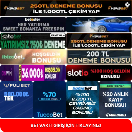
×
BETVAKTI GİRİŞ İÇİN TIKLAYINIZ!