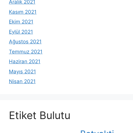
Aralık 2021
Kasım 2021
Ekim 2021
Eylül 2021
Ağustos 2021
Temmuz 2021
Haziran 2021
Mayıs 2021
Nisan 2021
Etiket Bulutu