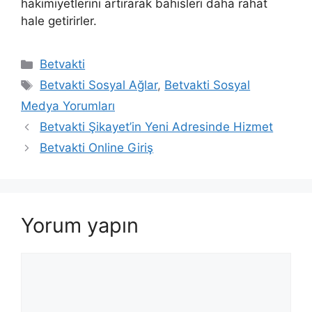
hakimiyetlerini artırarak bahisleri daha rahat
hale getirirler.
Kategoriler
Betvakti
Etiketler
Betvakti Sosyal Ağlar
,
Betvakti Sosyal
Medya Yorumları
Yazı
Betvakti Şikayet’in Yeni Adresinde Hizmet
dolaşımı
Betvakti Online Giriş
Yorum yapın
Yorum