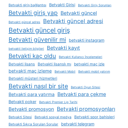
Betvakti Girişi
Betvakti giriş bağlantısı
Betvakti Giriş Sorunları
Betvakti giriş yap
Betvakti güncel
Betvakti güncel adresi
Betvakti güncel adres
Betvakti güncel giriş
Betvakti güvenilir mi
betvakti instagram
Betvakti kayıt
betvakti i̇letişim bilgileri
Betvakti kaç oldu
Betvakti Kullanıcı İncelemeleri
Betvakti lisans
Betvakti lisanslı mı
betvakti maç izle
betvakti maç izleme
Betvakti Mobil
Betvakti mobil yatırım
Betvakti müşteri hizmetleri
Betvakti nasıl bir site
Betvakti Oyun Sitesi
Betvakti para çekme
Betvakti para yatırma
Betvakti poker
Betvakti Premier Lig Tarihi
Betvakti promosyonları
Betvakti promosyon
Betvakti spor bahisleri
Betvakti Sitesi
Betvakti sosyal medya
betvakti telegram
Betvakti Sıkça Sorulan Sorular