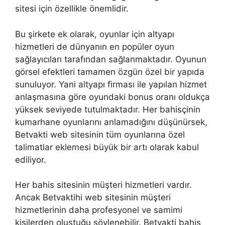
sitesi için özellikle önemlidir.
Bu şirkete ek olarak, oyunlar için altyapı
hizmetleri de dünyanın en popüler oyun
sağlayıcıları tarafından sağlanmaktadır. Oyunun
görsel efektleri tamamen özgün özel bir yapıda
sunuluyor. Yani altyapı firması ile yapılan hizmet
anlaşmasına göre oyundaki bonus oranı oldukça
yüksek seviyede tutulmaktadır. Her bahisçinin
kumarhane oyunlarını anlamadığını düşünürsek,
Betvakti web sitesinin tüm oyunlarına özel
talimatlar eklemesi büyük bir artı olarak kabul
ediliyor.
Her bahis sitesinin müşteri hizmetleri vardır.
Ancak Betvaktihi web sitesinin müşteri
hizmetlerinin daha profesyonel ve samimi
kişilerden oluştuğu söylenebilir. Betvakti bahis