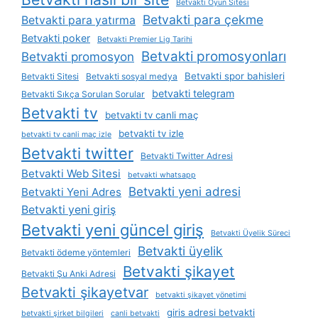
Betvakti Oyun Sitesi
Betvakti para çekme
Betvakti para yatırma
Betvakti poker
Betvakti Premier Lig Tarihi
Betvakti promosyonları
Betvakti promosyon
Betvakti spor bahisleri
Betvakti Sitesi
Betvakti sosyal medya
betvakti telegram
Betvakti Sıkça Sorulan Sorular
Betvakti tv
betvakti tv canli maç
betvakti tv izle
betvakti tv canli maç izle
Betvakti twitter
Betvakti Twitter Adresi
Betvakti Web Sitesi
betvakti whatsapp
Betvakti yeni adresi
Betvakti Yeni Adres
Betvakti yeni giriş
Betvakti yeni güncel giriş
Betvakti Üyelik Süreci
Betvakti üyelik
Betvakti ödeme yöntemleri
Betvakti şikayet
Betvakti Şu Anki Adresi
Betvakti şikayetvar
betvakti şikayet yönetimi
giris adresi betvakti
betvakti şirket bilgileri
canli betvakti