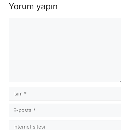
Yorum yapın
Yorum
İsim
E-
posta
İnternet