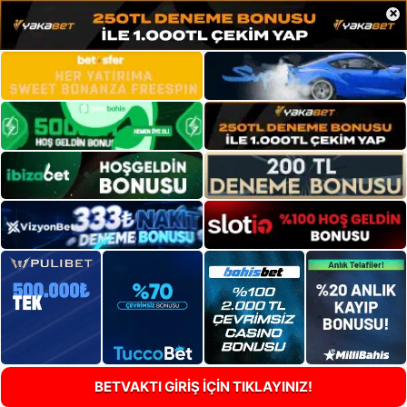
×
BETVAKTI GİRİŞ İÇİN TIKLAYINIZ!