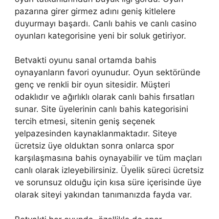
pazarına girer girmez adını geniş kitlelere
duyurmayı başardı. Canlı bahis ve canlı casino
oyunları kategorisine yeni bir soluk getiriyor.
Betvakti oyunu sanal ortamda bahis
oynayanların favori oyunudur. Oyun sektöründe
genç ve renkli bir oyun sitesidir. Müşteri
odaklıdır ve ağırlıklı olarak canlı bahis fırsatları
sunar. Site üyelerinin canlı bahis kategorisini
tercih etmesi, sitenin geniş seçenek
yelpazesinden kaynaklanmaktadır. Siteye
ücretsiz üye olduktan sonra onlarca spor
karşılaşmasına bahis oynayabilir ve tüm maçları
canlı olarak izleyebilirsiniz. Üyelik süreci ücretsiz
ve sorunsuz olduğu için kısa süre içerisinde üye
olarak siteyi yakından tanımanızda fayda var.