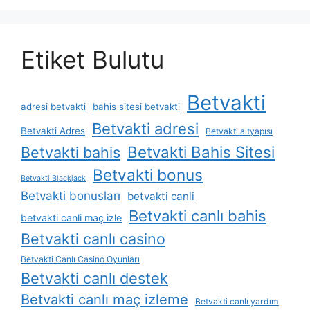
Etiket Bulutu
Betvakti
adresi betvakti
bahis sitesi betvakti
Betvakti adresi
Betvakti Adres
Betvakti altyapısı
Betvakti Bahis Sitesi
Betvakti bahis
Betvakti bonus
Betvakti Blackjack
Betvakti bonusları
betvakti canli
Betvakti canlı bahis
betvakti canli maç izle
Betvakti canlı casino
Betvakti Canlı Casino Oyunları
Betvakti canlı destek
Betvakti canlı maç izleme
Betvakti canlı yardım