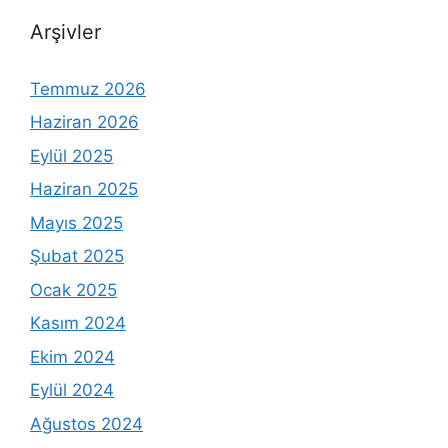
Arşivler
Temmuz 2026
Haziran 2026
Eylül 2025
Haziran 2025
Mayıs 2025
Şubat 2025
Ocak 2025
Kasım 2024
Ekim 2024
Eylül 2024
Ağustos 2024