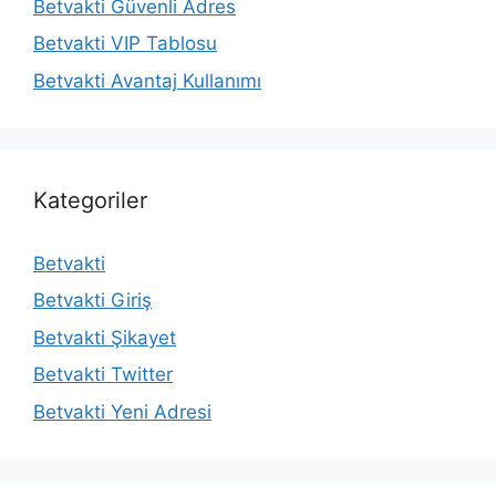
Betvakti Güvenli Adres
Betvakti VIP Tablosu
Betvakti Avantaj Kullanımı
Kategoriler
Betvakti
Betvakti Giriş
Betvakti Şikayet
Betvakti Twitter
Betvakti Yeni Adresi