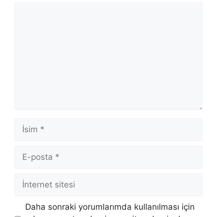
Yorum
İsim
E-
posta
İnternet
sitesi
Daha sonraki yorumlarımda kullanılması için