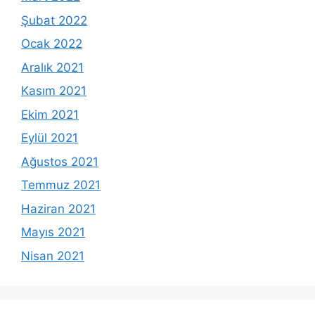
Şubat 2022
Ocak 2022
Aralık 2021
Kasım 2021
Ekim 2021
Eylül 2021
Ağustos 2021
Temmuz 2021
Haziran 2021
Mayıs 2021
Nisan 2021