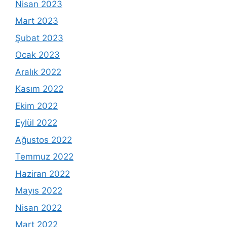
Nisan 2023
Mart 2023
Şubat 2023
Ocak 2023
Aralık 2022
Kasım 2022
Ekim 2022
Eylül 2022
Ağustos 2022
Temmuz 2022
Haziran 2022
Mayıs 2022
Nisan 2022
Mart 2022