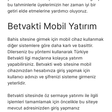
bu tahminlerle üyelerimizin her zaman iyi bir
getiri elde etmelerine yardımcı oluyoruz.
Betvakti Mobil Yatırım
Bahis sitesine girmek için mobil cihaz kullanmak
diğer sistemlere göre daha karlı ve basittir.
Dilerseniz bu yöntemi kullanarak Türkiye
Betvakti ligi maçlarına kolayca yatırım
yapabilirsiniz. Betvakti web sitesine mobil
cihazınızdan hesabınıza giriş yapmak için
kullanıcı adınızı ve şifrenizi sisteme girmeniz
yeterlidir.
Betvakti sitesinde öz sermaye yatırımı ile ilgili
işlemleri tamamlamak için öncelikle bu siteye
mevcut adresinizden giriş yapmanız