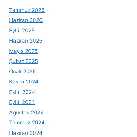
Temmuz 2026
Haziran 2026
Eylül 2025
Haziran 2025
Mayıs 2025
Şubat 2025
Ocak 2025
Kasım 2024
Ekim 2024
Eylül 2024
Ağustos 2024
Temmuz 2024
Haziran 2024