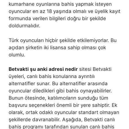
kumarhane oyunlarına bahis yapmak isteyen
oyuncular en az 18 yaşında olmalı ve üyelik kayıt
formunda verilen bilgileri doğru bir şekilde
doldurmalıdır.
Türk oyuncuları hiçbir şekilde etkilemiyorlar. Bu
açıdan şirketin iki lisansa sahip olması çok
olumlu.
Betvakti şu anki adresi nedir
sitesi Betvakti
üyeleri, canlı bahis konularına ayrıntılı
alternatifler sunar. Bu alternatifler arasında
oyuncular diledikleri gibi bahis oynayabilirler.
Bunun ötesinde, katılımcıların sunduğu tüm
başvuru seçenekleri önemli bir yere sahiptir. Ek
olarak, ortak odaklı oyuncular standart olmayan
şekillerde davranabilir. Aşağıda, Betvakti canlı
bahis programı tarafından sunulan canlı bahis