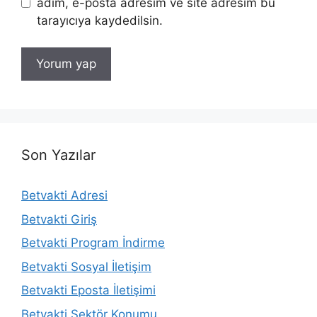
adım, e-posta adresim ve site adresim bu
tarayıcıya kaydedilsin.
Son Yazılar
Betvakti Adresi
Betvakti Giriş
Betvakti Program İndirme
Betvakti Sosyal İletişim
Betvakti Eposta İletişimi
Betvakti Sektör Konumu