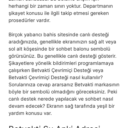
herhangi bir zaman sınırı yoktur. Departmanın
şikayet konusu ile ilgili takip etmesi gereken
prosedürler vardır.
Birçok yabancı bahis sitesinde canlı desteği
aradığınızda, genellikle ekranınızın sağ alt veya
sol alt köşesinde bir sohbet balonu sembolü
görürsünüz. Bu genellikle canlı desteği gösterir.
Şikayetlere yönelik bildirimleri programlamaya
çalışırken Betvakti Çevrimiçi Desteği veya
Betvakti Çevrimiçi Desteği nasıl kullanılır?
Sorularınıza cevap ararsanız Betvakti markasının
böyle bir sembolü olmadığını göreceksiniz. Peki
canlı destek nerede yapılacak ve sohbet nasıl
devam edecek? Ekranın sağ tarafında yeşil bir
yardım konusu var.