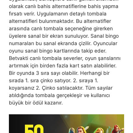
olarak canlı bahis alternatiflerine bahis yapma
fırsatı verir. Uygulamanın detaylı tombala
alternatifleri bulunmaktadır. Bu alternatifler
arasında canlı tombala seçeneğine girerken
üyelere sanal bir ekran sunuluyor. Sanal bingo
numaraları bu sanal ekranda çizilir. Oyuncular
oyunu sanal bingo kartlarında takip eder.
Betvakti canlı tombala severler, oyun şanslarını
artırmak için birden fazla kart satın alabilirler.
Bir oyunda 3 sıra sayı olabilir. Herhangi bir
sırada 1. sıra çinko satıyor. 2. sıraya 1.
koyarsanız 2. Çinko satılacaktır. Tüm sayılar
atıldığında tombala gerçekleşir ve kullanıcı
büyük bir ödül kazanır.