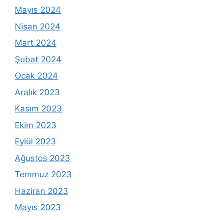
Mayıs 2024
Nisan 2024
Mart 2024
Şubat 2024
Ocak 2024
Aralık 2023
Kasım 2023
Ekim 2023
Eylül 2023
Ağustos 2023
Temmuz 2023
Haziran 2023
Mayıs 2023