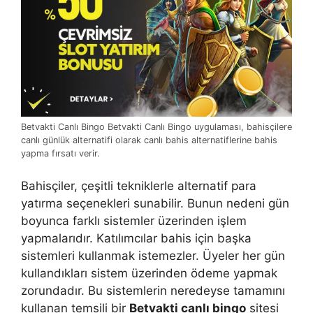
Betvakti Canlı Bingo Betvakti Canlı Bingo uygulaması, bahisçilere
canlı günlük alternatifi olarak canlı bahis alternatiflerine bahis
yapma fırsatı verir.
Bahisçiler, çeşitli tekniklerle alternatif para
yatırma seçenekleri sunabilir. Bunun nedeni gün
boyunca farklı sistemler üzerinden işlem
yapmalarıdır. Katılımcılar bahis için başka
sistemleri kullanmak istemezler. Üyeler her gün
kullandıkları sistem üzerinden ödeme yapmak
zorundadır. Bu sistemlerin neredeyse tamamını
kullanan temsili bir
Betvakti canlı bingo
sitesi