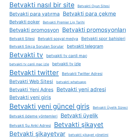
Betvakti nasıl bir site
Betvakti Oyun Sitesi
Betvakti para çekme
Betvakti para yatırma
Betvakti poker
Betvakti Premier Lig Tarihi
Betvakti promosyonları
Betvakti promosyon
Betvakti spor bahisleri
Betvakti Sitesi
Betvakti sosyal medya
betvakti telegram
Betvakti Sıkça Sorulan Sorular
Betvakti tv
betvakti tv canli maç
betvakti tv izle
betvakti tv canli maç izle
Betvakti twitter
Betvakti Twitter Adresi
Betvakti Web Sitesi
betvakti whatsapp
Betvakti yeni adresi
Betvakti Yeni Adres
Betvakti yeni giriş
Betvakti yeni güncel giriş
Betvakti Üyelik Süreci
Betvakti üyelik
Betvakti ödeme yöntemleri
Betvakti şikayet
Betvakti Şu Anki Adresi
Betvakti şikayetvar
betvakti şikayet yönetimi