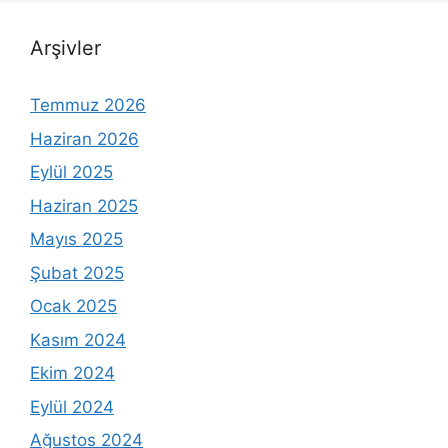
Arşivler
Temmuz 2026
Haziran 2026
Eylül 2025
Haziran 2025
Mayıs 2025
Şubat 2025
Ocak 2025
Kasım 2024
Ekim 2024
Eylül 2024
Ağustos 2024