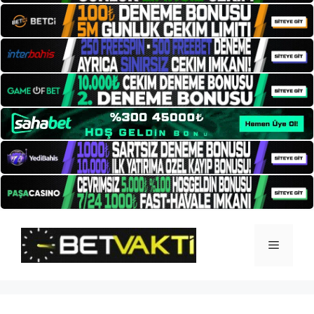
İçeriğe
atla
Menü