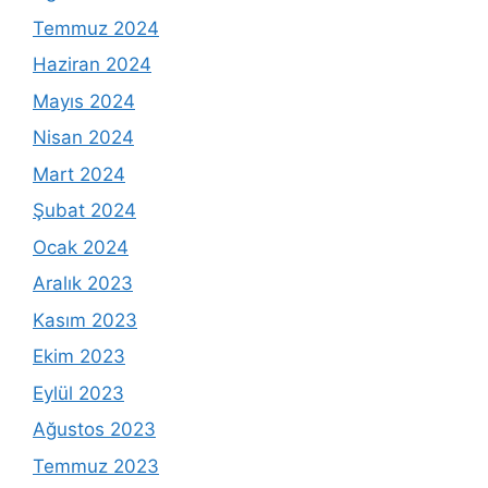
Temmuz 2024
Haziran 2024
Mayıs 2024
Nisan 2024
Mart 2024
Şubat 2024
Ocak 2024
Aralık 2023
Kasım 2023
Ekim 2023
Eylül 2023
Ağustos 2023
Temmuz 2023