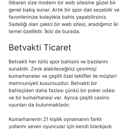
itibaren size modern bir web sitesine güzel bir
genel bakış sunar. Artık bir spor dalı seçebilir ve
favorilerinize kolaylıkla bahis yapabilirsiniz.
Sadeliği olan çekici bir web sitesi, aradığımız iki
temel özelliktir. İkisi de burada.
Betvakti Ticaret
Betvakti her türlü spor bahisini ve bazılarını
sunabilir. Zevk alabileceğiniz çevrimiçi
kumarhaneler ve çeşitli özel teklifler ile müşteri
memnuniyeti kusursuzdur. Betvakti bir
bahisçiden daha fazlası çünkü bir poker odası
ve bir kumarhanesi var. Ayrıca çeşitli casino
oyunları da bulunmaktadır.
Kumarhanenin 21 kişilik oynamanın farklı
yollarını seven oyuncular için kendi blackjack