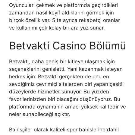
Oyuncuları çekmek ve platformda geçirdikleri
zamandan nasıl keyif aldıklarını görmek için
birçok özellik var. Site ayrıca rekabetçi oranlar
ve kullanımı çok kolay bir ara yüz sunar.
Betvakti Casino Bölümü
Betvakti, daha geniş bir kitleye ulaşmak için
seçeneklerini genişletti. Yani kazanmak isteyen
herkes için. Betvakti gerçekten de onu en
sevdiğimiz çevrimiçi sitelerden biri yapan çeşitli
düzeylerde hizmetler sunuyor. Bu yüzden
favorilerinizden biri olacağını düşünüyoruz. Bu
platformda oynamanın amacı yüksek kalitedir ve
neler sunabileceği açıktır.
Bahisçiler olarak kaliteli spor bahislerine dahil