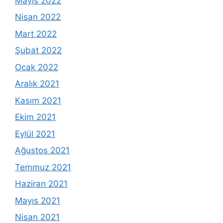
Mayıs 2022
Nisan 2022
Mart 2022
Şubat 2022
Ocak 2022
Aralık 2021
Kasım 2021
Ekim 2021
Eylül 2021
Ağustos 2021
Temmuz 2021
Haziran 2021
Mayıs 2021
Nisan 2021