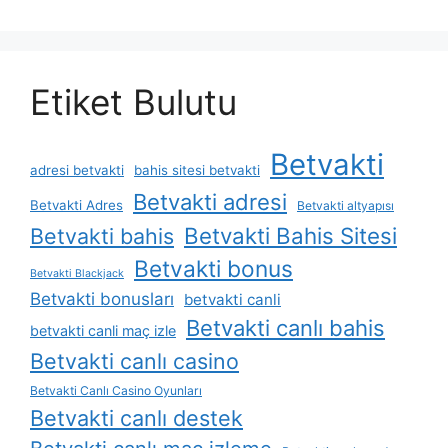
Etiket Bulutu
Betvakti
adresi betvakti
bahis sitesi betvakti
Betvakti adresi
Betvakti Adres
Betvakti altyapısı
Betvakti Bahis Sitesi
Betvakti bahis
Betvakti bonus
Betvakti Blackjack
Betvakti bonusları
betvakti canli
Betvakti canlı bahis
betvakti canli maç izle
Betvakti canlı casino
Betvakti Canlı Casino Oyunları
Betvakti canlı destek