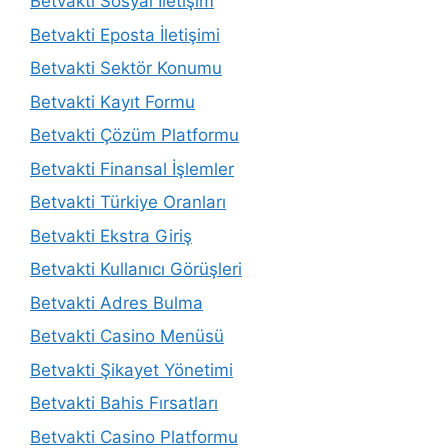
Betvakti Sosyal İletişim
Betvakti Eposta İletişimi
Betvakti Sektör Konumu
Betvakti Kayıt Formu
Betvakti Çözüm Platformu
Betvakti Finansal İşlemler
Betvakti Türkiye Oranları
Betvakti Ekstra Giriş
Betvakti Kullanıcı Görüşleri
Betvakti Adres Bulma
Betvakti Casino Menüsü
Betvakti Şikayet Yönetimi
Betvakti Bahis Fırsatları
Betvakti Casino Platformu