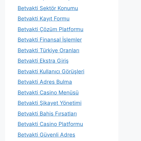
Betvakti Sektör Konumu
Betvakti Kayıt Formu
Betvakti Çözüm Platformu
Betvakti Finansal İşlemler
Betvakti Türkiye Oranları
Betvakti Ekstra Giriş
Betvakti Kullanıcı Görüşleri
Betvakti Adres Bulma
Betvakti Casino Menüsü
Betvakti Şikayet Yönetimi
Betvakti Bahis Fırsatları
Betvakti Casino Platformu
Betvakti Güvenli Adres