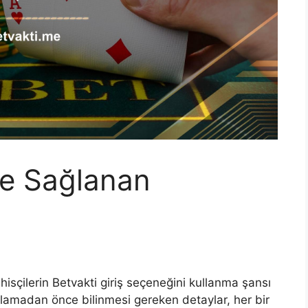
ne Sağlanan
isçilerin Betvakti giriş seçeneğini kullanma şansı
mlamadan önce bilinmesi gereken detaylar, her bir