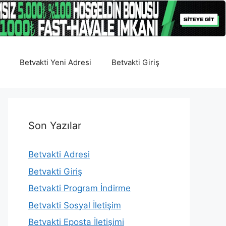
Betvakti Yeni Adresi
Betvakti Giriş
Son Yazılar
Betvakti Adresi
Betvakti Giriş
Betvakti Program İndirme
Betvakti Sosyal İletişim
Betvakti Eposta İletişimi