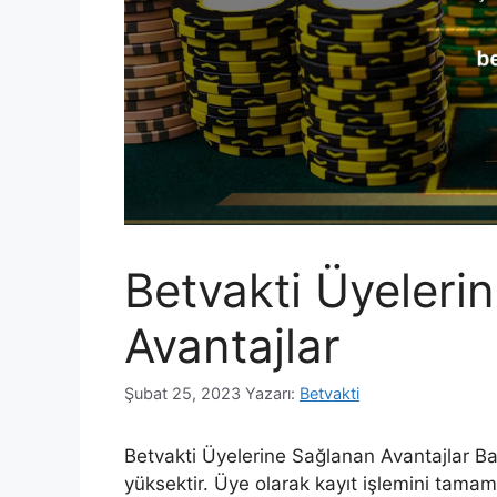
Betvakti Üyeleri
Avantajlar
Şubat 25, 2023
Yazarı:
Betvakti
Betvakti Üyelerine Sağlanan Avantajlar Bah
yüksektir. Üye olarak kayıt işlemini tama