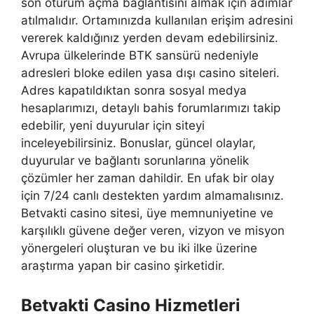
son oturum açma bağlantısını almak için adımlar
atılmalıdır. Ortamınızda kullanılan erişim adresini
vererek kaldığınız yerden devam edebilirsiniz.
Avrupa ülkelerinde BTK sansürü nedeniyle
adresleri bloke edilen yasa dışı casino siteleri.
Adres kapatıldıktan sonra sosyal medya
hesaplarımızı, detaylı bahis forumlarımızı takip
edebilir, yeni duyurular için siteyi
inceleyebilirsiniz. Bonuslar, güncel olaylar,
duyurular ve bağlantı sorunlarına yönelik
çözümler her zaman dahildir. En ufak bir olay
için 7/24 canlı destekten yardım almamalısınız.
Betvakti casino sitesi, üye memnuniyetine ve
karşılıklı güvene değer veren, vizyon ve misyon
yönergeleri oluşturan ve bu iki ilke üzerine
araştırma yapan bir casino şirketidir.
Betvakti Casino Hizmetleri