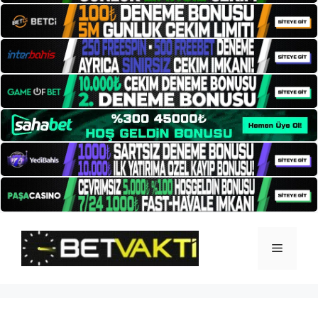
İçeriğe
atla
Menü