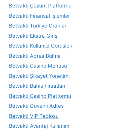
Betvakti Çözüm Platformu
Betvakti Finansal İşlemler
Betvakti Türkiye Oranları
Betvakti Ekstra Giriş
Betvakti Kullanıcı Görüşleri
Betvakti Adres Bulma
Betvakti Casino Menüsü
Betvakti Şikayet Yönetimi
Betvakti Bahis Fırsatları
Betvakti Casino Platformu
Betvakti Güvenli Adres
Betvakti VIP Tablosu
Betvakti Avantaj Kullanımı