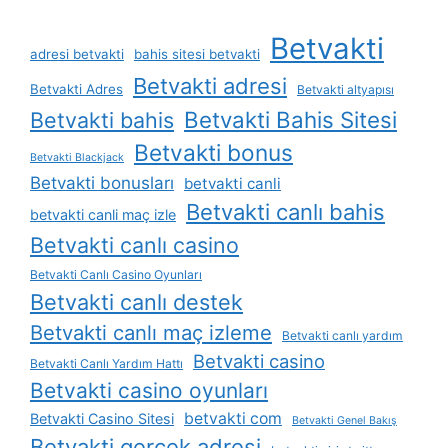
Betvakti
adresi betvakti
bahis sitesi betvakti
Betvakti adresi
Betvakti Adres
Betvakti altyapısı
Betvakti Bahis Sitesi
Betvakti bahis
Betvakti bonus
Betvakti Blackjack
Betvakti bonusları
betvakti canli
Betvakti canlı bahis
betvakti canli maç izle
Betvakti canlı casino
Betvakti Canlı Casino Oyunları
Betvakti canlı destek
Betvakti canlı maç izleme
Betvakti canlı yardım
Betvakti casino
Betvakti Canlı Yardım Hattı
Betvakti casino oyunları
betvakti com
Betvakti Casino Sitesi
Betvakti Genel Bakış
Betvakti gerçek adresi