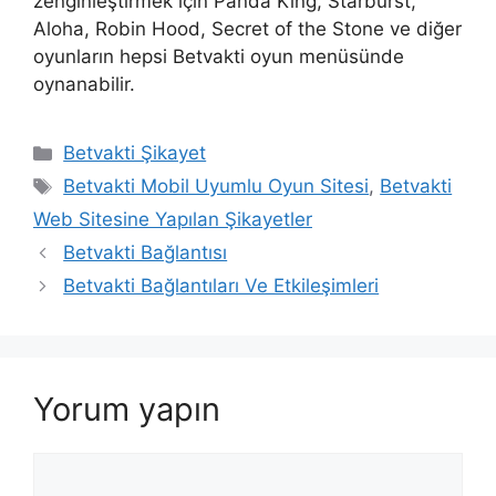
zenginleştirmek için Panda King, Starburst,
Aloha, Robin Hood, Secret of the Stone ve diğer
oyunların hepsi Betvakti oyun menüsünde
oynanabilir.
Kategoriler
Betvakti Şikayet
Etiketler
Betvakti Mobil Uyumlu Oyun Sitesi
,
Betvakti
Web Sitesine Yapılan Şikayetler
Yazı
Betvakti Bağlantısı
dolaşımı
Betvakti Bağlantıları Ve Etkileşimleri
Yorum yapın
Yorum