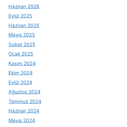
Haziran 2026
Eylül 2025
Haziran 2025
Mayıs 2025
Şubat 2025
Ocak 2025
Kasım 2024
Ekim 2024
Eylül 2024
Ağustos 2024
Temmuz 2024
Haziran 2024
Mayıs 2024