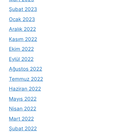
Şubat 2023
Ocak 2023
Aralık 2022
Kasım 2022
Ekim 2022
Eylül 2022
Ağustos 2022
Temmuz 2022
Haziran 2022
Mayıs 2022
Nisan 2022
Mart 2022
Şubat 2022