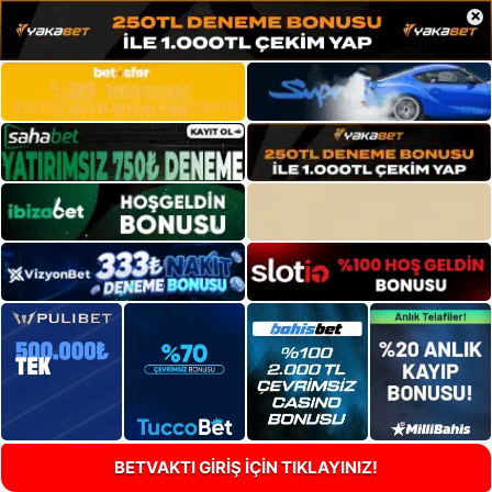
×
BETVAKTI GİRİŞ İÇİN TIKLAYINIZ!