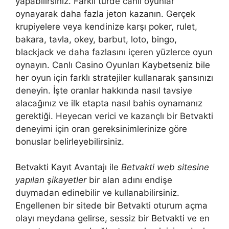
yapabilirsiniz. Farklı türde canlı oyunlar
oynayarak daha fazla jeton kazanın. Gerçek
krupiyelere veya kendinize karşı poker, rulet,
bakara, tavla, okey, barbut, loto, bingo,
blackjack ve daha fazlasını içeren yüzlerce oyun
oynayın. Canlı Casino Oyunları Kaybetseniz bile
her oyun için farklı stratejiler kullanarak şansınızı
deneyin. İşte oranlar hakkında nasıl tavsiye
alacağınız ve ilk etapta nasıl bahis oynamanız
gerektiği. Heyecan verici ve kazançlı bir Betvakti
deneyimi için oran gereksinimlerinize göre
bonuslar belirleyebilirsiniz.
Betvakti Kayıt Avantajı ile
Betvakti web sitesine
yapılan şikayetler
bir alan adını endişe
duymadan edinebilir ve kullanabilirsiniz.
Engellenen bir sitede bir Betvakti oturum açma
olayı meydana gelirse, sessiz bir Betvakti ve en