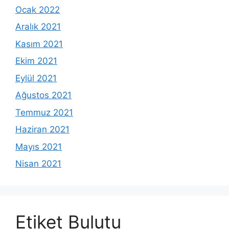
Ocak 2022
Aralık 2021
Kasım 2021
Ekim 2021
Eylül 2021
Ağustos 2021
Temmuz 2021
Haziran 2021
Mayıs 2021
Nisan 2021
Etiket Bulutu