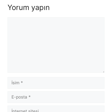
Yorum yapın
Yorum
İsim
E-
posta
İnternet