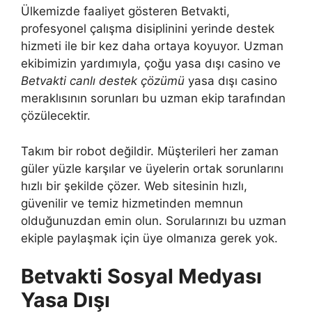
Ülkemizde faaliyet gösteren Betvakti,
profesyonel çalışma disiplinini yerinde destek
hizmeti ile bir kez daha ortaya koyuyor. Uzman
ekibimizin yardımıyla, çoğu yasa dışı casino ve
Betvakti canlı destek çözümü
yasa dışı casino
meraklısının sorunları bu uzman ekip tarafından
çözülecektir.
Takım bir robot değildir. Müşterileri her zaman
güler yüzle karşılar ve üyelerin ortak sorunlarını
hızlı bir şekilde çözer. Web sitesinin hızlı,
güvenilir ve temiz hizmetinden memnun
olduğunuzdan emin olun. Sorularınızı bu uzman
ekiple paylaşmak için üye olmanıza gerek yok.
Betvakti Sosyal Medyası
Yasa Dışı