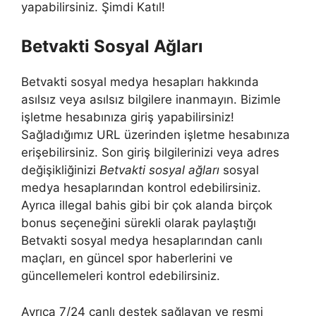
yapabilirsiniz. Şimdi Katıl!
Betvakti Sosyal Ağları
Betvakti sosyal medya hesapları hakkında
asılsız veya asılsız bilgilere inanmayın. Bizimle
işletme hesabınıza giriş yapabilirsiniz!
Sağladığımız URL üzerinden işletme hesabınıza
erişebilirsiniz. Son giriş bilgilerinizi veya adres
değişikliğinizi
Betvakti sosyal ağları
sosyal
medya hesaplarından kontrol edebilirsiniz.
Ayrıca illegal bahis gibi bir çok alanda birçok
bonus seçeneğini sürekli olarak paylaştığı
Betvakti sosyal medya hesaplarından canlı
maçları, en güncel spor haberlerini ve
güncellemeleri kontrol edebilirsiniz.
Ayrıca 7/24 canlı destek sağlayan ve resmi