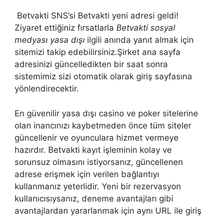
Betvakti SNS’si Betvakti yeni adresi geldi!
Ziyaret ettiğiniz fırsatlarla
Betvakti sosyal
medyası yasa dışı
ilgili anında yanıt almak için
sitemizi takip edebilirsiniz.Şirket ana sayfa
adresinizi güncelledikten bir saat sonra
sistemimiz sizi otomatik olarak giriş sayfasına
yönlendirecektir.
En güvenilir yasa dışı casino ve poker sitelerine
olan inancınızı kaybetmeden önce tüm siteler
güncellenir ve oyunculara hizmet vermeye
hazırdır. Betvakti kayıt işleminin kolay ve
sorunsuz olmasını istiyorsanız, güncellenen
adrese erişmek için verilen bağlantıyı
kullanmanız yeterlidir. Yeni bir rezervasyon
kullanıcısıysanız, deneme avantajları gibi
avantajlardan yararlanmak için aynı URL ile giriş