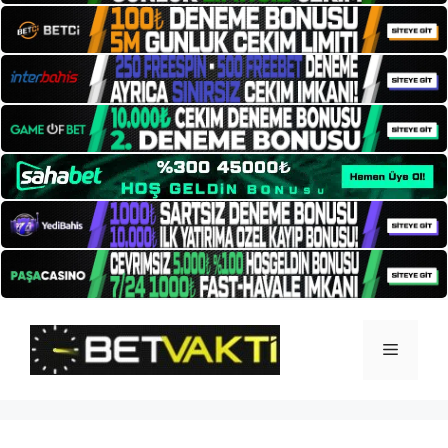
İçeriğe
atla
Menü