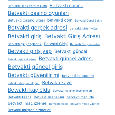
Betvakti casino
Betvakti Canlı Yardım Hattı
Betvakti casino oyunları
betvakti com
Betvakti Casino Sitesi
Betvakti Genel Bakış
Betvakti gerçek adresi
betvakti giris twitter
Betvakti Giriş Adresi
Betvakti giriş
Betvakti Girişi
Betvakti giriş bağlantısı
Betvakti Giriş Sorunları
Betvakti giriş yap
Betvakti güncel
Betvakti güncel adresi
Betvakti güncel adres
Betvakti güncel giriş
Betvakti güvenilir mi
betvakti instagram
Betvakti kayıt
betvakti i̇letişim bilgileri
Betvakti kaç oldu
Betvakti Kullanıcı İncelemeleri
Betvakti lisans
Betvakti lisanslı mı
betvakti maç izle
betvakti maç izleme
Betvakti Mobil
Betvakti mobil yatırım
Betvakti müşteri hizmetleri