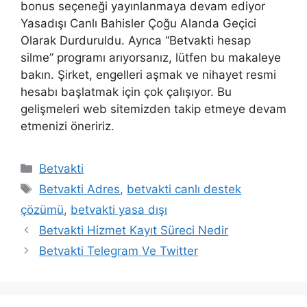
bonus seçeneği yayınlanmaya devam ediyor
Yasadışı Canlı Bahisler Çoğu Alanda Geçici
Olarak Durduruldu. Ayrıca “Betvakti hesap
silme” programı arıyorsanız, lütfen bu makaleye
bakın. Şirket, engelleri aşmak ve nihayet resmi
hesabı başlatmak için çok çalışıyor. Bu
gelişmeleri web sitemizden takip etmeye devam
etmenizi öneririz.
Kategoriler
Betvakti
Etiketler
Betvakti Adres
,
betvakti canlı destek
çözümü
,
betvakti yasa dışı
Yazı
Betvakti Hizmet Kayıt Süreci Nedir
dolaşımı
Betvakti Telegram Ve Twitter