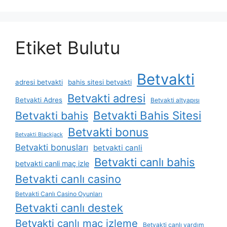
Etiket Bulutu
Betvakti
adresi betvakti
bahis sitesi betvakti
Betvakti adresi
Betvakti Adres
Betvakti altyapısı
Betvakti Bahis Sitesi
Betvakti bahis
Betvakti bonus
Betvakti Blackjack
Betvakti bonusları
betvakti canli
Betvakti canlı bahis
betvakti canli maç izle
Betvakti canlı casino
Betvakti Canlı Casino Oyunları
Betvakti canlı destek
Betvakti canlı maç izleme
Betvakti canlı yardım