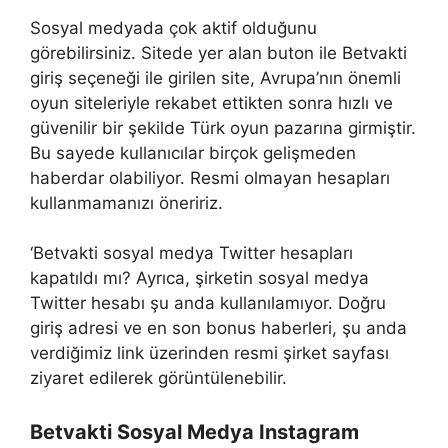
Sosyal medyada çok aktif olduğunu
görebilirsiniz. Sitede yer alan buton ile Betvakti
giriş seçeneği ile girilen site, Avrupa’nın önemli
oyun siteleriyle rekabet ettikten sonra hızlı ve
güvenilir bir şekilde Türk oyun pazarına girmiştir.
Bu sayede kullanıcılar birçok gelişmeden
haberdar olabiliyor. Resmi olmayan hesapları
kullanmamanızı öneririz.
‘Betvakti sosyal medya Twitter hesapları
kapatıldı mı? Ayrıca, şirketin sosyal medya
Twitter hesabı şu anda kullanılamıyor. Doğru
giriş adresi ve en son bonus haberleri, şu anda
verdiğimiz link üzerinden resmi şirket sayfası
ziyaret edilerek görüntülenebilir.
Betvakti Sosyal Medya Instagram