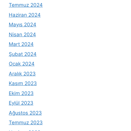
Temmuz 2024
Haziran 2024
Mayıs 2024
Nisan 2024
Mart 2024
Şubat 2024
Ocak 2024
Aralık 2023
Kasım 2023
Ekim 2023
Eylül 2023
Ağustos 2023
Temmuz 2023