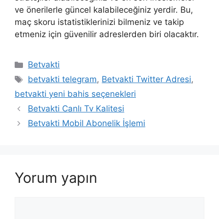
ve önerilerle güncel kalabileceğiniz yerdir. Bu,
maç skoru istatistiklerinizi bilmeniz ve takip
etmeniz için güvenilir adreslerden biri olacaktır.
Kategoriler
Betvakti
Etiketler
betvakti telegram
,
Betvakti Twitter Adresi
,
betvakti yeni bahis seçenekleri
Yazı
Betvakti Canlı Tv Kalitesi
dolaşımı
Betvakti Mobil Abonelik İşlemi
Yorum yapın
Yorum