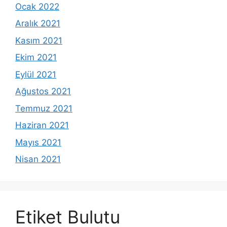
Ocak 2022
Aralık 2021
Kasım 2021
Ekim 2021
Eylül 2021
Ağustos 2021
Temmuz 2021
Haziran 2021
Mayıs 2021
Nisan 2021
Etiket Bulutu