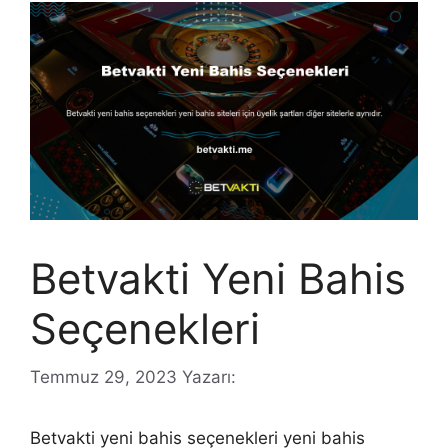
Betvakti Yeni Bahis
Seçenekleri
Temmuz 29, 2023
Yazarı:
Betvakti yeni bahis seçenekleri yeni bahis