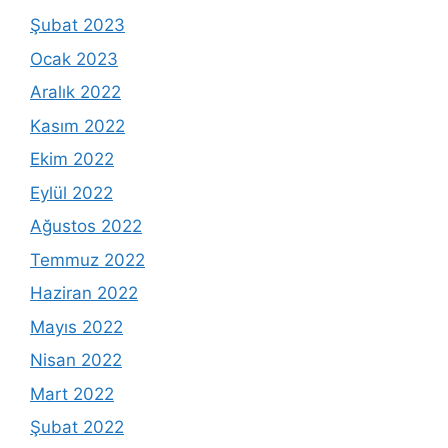
Şubat 2023
Ocak 2023
Aralık 2022
Kasım 2022
Ekim 2022
Eylül 2022
Ağustos 2022
Temmuz 2022
Haziran 2022
Mayıs 2022
Nisan 2022
Mart 2022
Şubat 2022