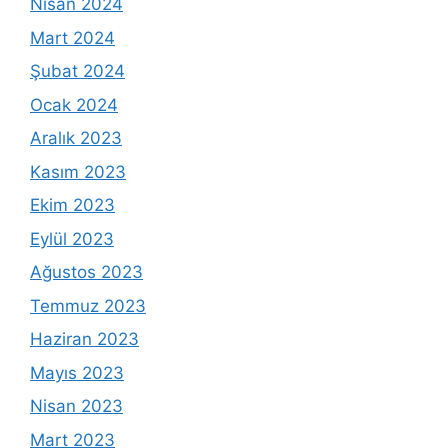
Nisan 2024
Mart 2024
Şubat 2024
Ocak 2024
Aralık 2023
Kasım 2023
Ekim 2023
Eylül 2023
Ağustos 2023
Temmuz 2023
Haziran 2023
Mayıs 2023
Nisan 2023
Mart 2023